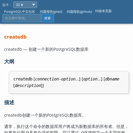
版本：
纠错本页面
PostgreSQL中文社区
问题报告(gitee)
问题报告(github)
搜索
createdb
createdb — 创建一个新的
PostgreSQL
数据库
大纲
[
...] [
...] [
createdb
connection-option
option
dbname
[
]]
description
描述
createdb
创建一个新的
PostgreSQL
数据库。
通常，执行这个命令的数据库用户将成为新数据库的所有者。但是，
如果执行用户具有合适的权限，可以通过
选项指定一个不同的所
-O