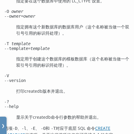
指定要在这个数据库中使用的 LC_CTYPE 设置。
-O
owner
--owner=
owner
指定拥有这个新数据库的数据库用户（这个名称被当做一个双
引号引用的标识符处理）。
-T
template
--template=
template
指定用于创建这个数据库的模板数据库（这个名称被当做一个
双引号引用的标识符处理）。
-V
--version
打印
createdb
版本并退出。
-?
--help
显示关于
createdb
命令行参数的帮助并退出。
❯
选项
、
、
、
和
对应于底层 SQL 命令
CREATE
-D
-l
-E
-O
-T