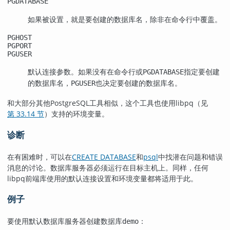
PGDATABASE
如果被设置，就是要创建的数据库名，除非在命令行中覆盖。
PGHOST
PGPORT
PGUSER
默认连接参数。如果没有在命令行或
指定要创建
PGDATABASE
的数据库名，
也决定要创建的数据库名。
PGUSER
和大部分其他
PostgreSQL
工具相似，这个工具也使用
libpq
（见
第 33.14 节
）支持的环境变量。
诊断
在有困难时，可以在
CREATE DATABASE
和
psql
中找潜在问题和错误
消息的讨论。数据库服务器必须运行在目标主机上。同样，任何
libpq
前端库使用的默认连接设置和环境变量都将适用于此。
例子
要使用默认数据库服务器创建数据库
：
demo