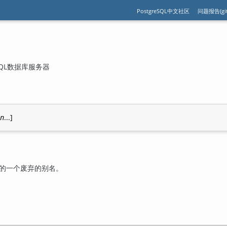
PostgreSQL中文社区
问题报告(git
QL
数据库服务器
...]
n
的一个废弃的别名。