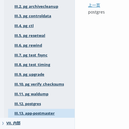
上一页
III.2. pg_archivecleanup
postgres
III.3. pg_controldata
III.4. pg_ctl
III.5. pg_resetwal
III.6. pg_rewind
III.7. pg_test_fsync
III.8. pg_test_timing
III.9. pg_upgrade
III.10. pg_verify_checksums
III.11. pg_waldump
III.12. postgres
III.13. app-postmaster
VII. 内部
❯