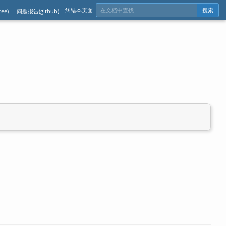
纠错本页面
ee)
问题报告(github)
搜索