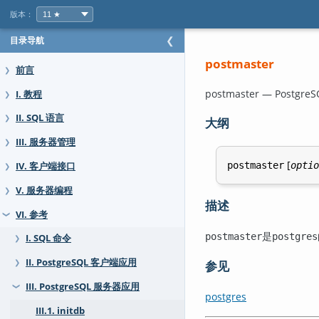
版本：
目录导航
❮
postmaster
前言
❯
postmaster —
PostgreS
I. 教程
❯
II. SQL 语言
❯
大纲
III. 服务器管理
❯
[
postmaster
optio
IV. 客户端接口
❯
V. 服务器编程
❯
描述
VI. 参考
❯
是
postmaster
postgres
I. SQL 命令
❯
II. PostgreSQL 客户端应用
参见
❯
III. PostgreSQL 服务器应用
❯
postgres
III.1. initdb