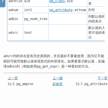
❯
adrelid
oid
pg_class
.oid
表
列号
adnum
int2
pg_attribute
.attnum
列默认值的
adbin
pg_node_tree
内部表示
默认值的人
类可读的表
adsrc
text
示
列的存在是有历史原因的，并且最好不要被使用，因为它不能
adsrc
跟踪可能导致默认值表现形式的外部变化。如果要显示默认值，反编
译
列（例如使用
）是一种更好的方法。
adbin
pg_get_expr
上一页
上一级
下一页
52.5.
起始页
52.7.
pg_amproc
pg_attribute