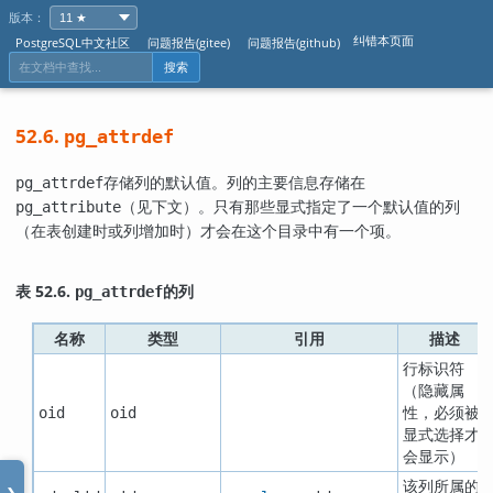
版本：
纠错本页面
PostgreSQL中文社区
问题报告(gitee)
问题报告(github)
搜索
52.6.
pg_attrdef
存储列的默认值。列的主要信息存储在
pg_attrdef
（见下文）。只有那些显式指定了一个默认值的列
pg_attribute
（在表创建时或列增加时）才会在这个目录中有一个项。
表 52.6.
的列
pg_attrdef
名称
类型
引用
描述
行标识符
（隐藏属
性，必须被
oid
oid
显式选择才
会显示）
该列所属的