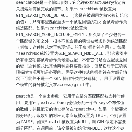
是一个输出参数，它允许
指定有
searchMode
extractQuery
关搜索如何被完成的细节。如果
被设置为
*searchMode
（这是在被调用之前它被初始化
GIN_SEARCH_MODE_DEFAULT
的值），只有那些匹配至少一个被返回键的项才会被考虑作为
候选匹配。如果
被设置为
*searchMode
，那么除了至少包含一
GIN_SEARCH_MODE_INCLUDE_EMPTY
个匹配键的项之外，根本不包含键的项也被考虑作为候选匹配
（例如，这种模式对于实现“是...的子集”操作符有用）。如果
被设置为
，那么索引中
*searchMode
GIN_SEARCH_MODE_ALL
所有非空项都被考虑作为候选匹配，不管它们是否匹配被返回
的键（这种模式比其他两种选择要慢很多，但是它对于正确实
现极端情况可能是必要的。需要这种模式的操作符在大部分情
况下可能并不是一个 GIN 操作符类的好选择）。用于设置这
个模式的符号被定义在
中。
access/gin.h
是一个输出参数，它用于在部分匹配匹配被支持时使
pmatch
用。要用它，
必须分配一个
个布尔值
extractQuery
*nkeys
的数组，并且把它的地址存储在
中。如果一个键要求
*pmatch
部分匹配，该数组的对应元素应该被设置为 TRUE，否则设置
为 FALSE。如果
被设置为
，则 GIN 假定不需要
*pmatch
NULL
部分匹配。在调用前，该变量被初始化为
，这样这个参
NULL