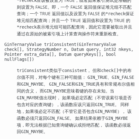
应该被设置为 TRUE，或者如果索引测试是准确的
*recheck
则设置为 FALSE。即，一个 FALSE 返回值保证堆元组不匹配
查询；一个 TRUE 返回值以及设置为 FALSE 的
保证
*recheck
堆元组匹配查询；并且一个 TRUE 返回值和设置为 TRUE 的
表示堆元组可能匹配查询，因此它需要被取出并且
*recheck
通过在原始的被索引项上计算查询操作符来重新检查。
GinTernaryValue triConsistent(GinTernaryValue
check[], StrategyNumber n, Datum query, int32 nkeys,
Pointer extra_data[], Datum queryKeys[], bool
nullFlags[])
类似于
， 但和
中的布
triConsistent
consistent
check[]
尔值不同，对每个键有三种可能值：
、
GIN_TRUE
GIN_FALSE
和
。
和
具有和常规布尔值相
GIN_MAYBE
GIN_FALSE
GIN_TRUE
同的含义， 而
意味着键的存在未知。当
GIN_MAYBE
值出现时， 如果项必定匹配（不管该索引项是否
GIN_MAYBE
包含对应的查询键），该函数应该只返回
。 同样
GIN_TRUE
地，如果项必定不匹配（不管它是否包含
）， 该
GIN_MAYBE
函数必须只返回
。 如果结果依赖于
GIN_FALSE
GIN_MAYBE
项，即无法根据已知查询键确认或拒绝匹配， 该函数必须返
回
。
GIN_MAYBE