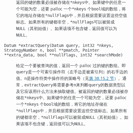
返回的键的数量必须被存储在
中。如果键中的任意一
*nkeys
个可能为空，还要 palloc 一个
个
域的数组，将
*nkeys
bool
它的地址存储在
中，并且根据需要设置这些空值
*nullFlags
标志。如果所有的键都非空，
可以被留成
*nullFlags
（其初始值）。如果该项不包含键，返回值可以为
NULL
。
NULL
Datum *extractQuery(Datum query, int32 *nkeys,
StrategyNumber n, bool **pmatch, Pointer
**extra_data, bool **nullFlags, int32 *searchMode)
给定一个要被查询的值，返回一个 palloc 过的键的数组。即
是一个可索引操作符（左手边是被索引列）的右手边的
query
值。
是操作符类中操作符的策略号（见
第 38.15.2 节
）。通
n
常，
将需要参考
来判断
的数据类型以
extractQuery
n
query
及它应该用什么方法来抽取键值。被返回的键的数量必须被存
储在
中。如果键中的任意一个可能为空，还要 palloc
*nkeys
一个
个
域的数组，将它的地址存储在
*nkeys
bool
中，并且根据需要设置这些空值标志。如果所有
*nullFlags
的键都非空，
可以被留成
（其初始值）。如
*nullFlags
NULL
果该项不包含键，返回值可以为
。
NULL