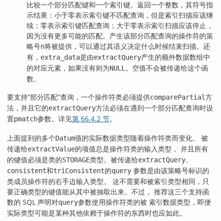
比较一个部分匹配键和一个索引键。返回一个整数，其符号指
示结果：小于零表示索引键不匹配查询，但是索引扫描应该继
续；零表示索引键匹配查询；大于零表示索引扫描应该停止，
因为没有更多可能的匹配。产生该部分匹配查询的操作符的策
略号
将被提供，可以通过其语义决定什么时候结束扫描。还
n
有，
是由
产生的额外数据数组中
extra_data
extractQuery
的对应元素，如果没有则为
。空值不会被传递给这个函
NULL
数。
要支持
“
部分匹配
”
查询，一个操作符类必须提供
方
comparePartial
法，并且它的
方法必须在遇到一个部分匹配查询时设
extractQuery
置
参数。详见
第 66.4.2 节
。
pmatch
上面提到的多个
值的实际数据类型随着操作符类而变化。 被
Datum
传递给
的项值总是操作符类的输入类型， 并且所有
extractValue
的键值必须是类的
类型。被传递给
、
STORAGE
extractQuery
和
的
参数是由该策略号标识的
consistent
triConsistent
query
类成员操作符的右手边输入类型。 这不需要和被索引类型相同，只
要正确类型的键值能从其中被抽取出来。不过， 推荐这三个支持函
数的 SQL 声明对
参数使用操作符类的被 索引数据类型，即便
query
实际类型可能是某种其他依赖于操作符的东西时也应如此。