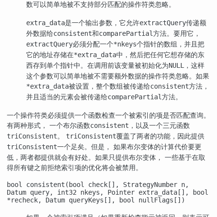
数可以简单地被不支持部分匹配的操作符类忽略。
是一个输出参数，它允许
传递额
extra_data
extractQuery
外数据给
和
方法。要用它，
consistent
comparePartial
必须分配一个
个指针的数组，并且把
extractQuery
*nkeys
它的地址存储在
中，然后把任何它想存储的东
*extra_data
西存到单个指针中。在调用前该变量被初始化为
，这样
NULL
这个参数可以简单地被不需要额外数据的操作符类忽略。如果
被设置，整个数组被传递给
方法，
*extra_data
consistent
并且适当的元素会被传递给
方法。
comparePartial
一个操作符类必须提供一个函数检查一个被索引的项是否匹配查询。
有两种形式， 一个布尔函数
，以及一个三元函数
consistent
。
覆盖了两者的功能，因此提供
triConsistent
triConsistent
一个足矣。但是， 如果布尔变体的计算代价要更
triConsistent
低，两者都提供就会有好处。如果只提供布尔变体， 一些基于在取
得所有键之前拒绝索引项的优化将会被禁用。
bool consistent(bool check[], StrategyNumber n,
Datum query, int32 nkeys, Pointer extra_data[], bool
*recheck, Datum queryKeys[], bool nullFlags[])