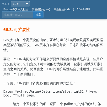
版本：
纠错本页面
PostgreSQL中文社区
问题报告(gitee)
问题报告(github)
搜索
66.3. 可扩展性
GIN
接口有一个高层次的抽象，要求访问方法实现者只需要实现数据
类型被访问的语义。
GIN
层本身会操心并发、日志和搜索树结构的事
情。
要让一个
GIN
访问方法工作起来所要做的全部事情就是实现一些用户
定义的方法，它们定义了树中键的行为以及键、被索引项以及可索引
查询之间的关系。简而言之，
GIN
的可扩展性结合了通用性、代码重
用和一个干净的接口。
一个用于
GIN
的操作符类必须提供的两种方法是：
Datum *extractValue(Datum itemValue, int32 *nkeys,
bool **nullFlags)
给定一个要被索引的项，返回一个 palloc 过的键的数组。被