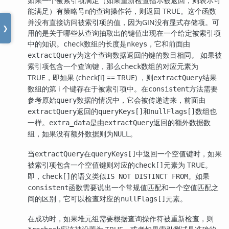
如果一个被索引项满足（如果重新检查指示被返回，则表示可
能满足）有策略号
的查询操作符，则返回 TRUE。这个函数
n
并没有直接访问被索引项的值，因为
GIN
没有显式存储项。可
❯
用的是关于哪些从查询抽取出的键值出现在一个给定被索引项
中的知识。
数组的长度是
，它和前面由
check
nkeys
为这个
数据返回的键的数目相同。 如果被
extractQuery
查询
索引项包含一个查询键，那么
数组的对应元素为
check
TRUE，即如果 (check[i] == TRUE) ，则
结果
extractQuery
数组的第 i 个键存在于被索引项中。在
方法需要
consistent
参考原始
数据的情况中，它会被传递进来，前面由
query
返回的
和
数组也
extractQuery
queryKeys[]
nullFlags[]
一样。
是由
返回的额外数据数
extra_data
extractQuery
组，如果没有额外数据则为
。
NULL
当
在
中返回一个空值键时，如果
extractQuery
queryKeys[]
被索引项包含一个空值键则对应的
元素为 TRUE。
check[]
即，
的语义类似
。如果
check[]
IS NOT DISTINCT FROM
函数需要说出一个常规值匹配和一个空值匹配之
consistent
间的区别，它可以检查对应的
元素。
nullFlags[]
在成功时，如果堆元组需要根据查询操作符被重新检查，则