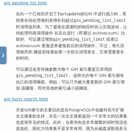
gin_pending_list_limit
在向一个已有的开启了
的
GIN
中进行插入时，系
fastupdate
统将在待处理项列表增长到超过
gin_pending_list_limit
时清理该列表。为了避免在观测到的响应时间上出现波动，让
待处理列表清理操作 在后台进行（即通过 autovacuum）比
较好。可以通过增加
或者让
gin_pending_list_limit
autovacuum 更激进来避免前台的清理操作。不过，增大清
理操作的 阈值意味着如果一次前台清理发生，它将需要更长
❯
的时间。
可以通过改变存储参数为每个 GIN 索引覆盖它所用的
， 这样允许每个 GIN 索引拥有
gin_pending_list_limit
自己的清理阈值。例如，可以只为被大量更新的 GIN 索引增
加 该阈值，而对其他的索引减小该阈值。
gin_fuzzy_search_limit
开发
GIN
索引的主要目的是在
PostgreSQL
中创建对高可扩展
全文搜索的支持，并且一次全文搜索返回一个非常大的结果集
也是很常见的情况。此外，当查询包含非常频繁的词时情况也
是如此，因此大结果集不是非常有用。因为从磁盘读取很多元