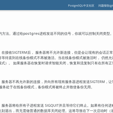
PostgreSQL中文社区
问题报告(git
的方法。通过给
进程发送不同的信号，你就可以控制关闭类型
postgres
。在接收
SIGTERM
后， 服务器将不允许新连接，但是会让现有的会话正
将等待直到在线备份模式不再被激活。当在线备份模式被激活时， 仍然
模式）。 如果服务器在恢复时请求智能关闭，恢复和流复制只有在所有正
。服务器不再允许新的连接，并向所有现有服务器进程发送
SIGTERM
，让
果服务处于在线备份模式，备份模式将被终止并致使备份无用。
。服务器将给所有子进程发送
SIGQUIT
并且等待它们终止。如果有任何进程
立刻退出，而无需做普通的数据库关闭处理。这将导致在下一次启动时（通过