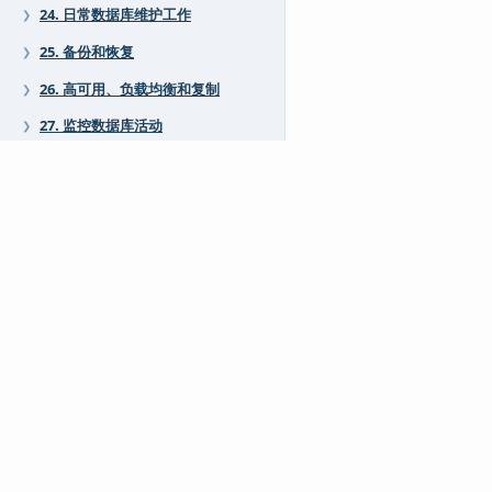
24. 日常数据库维护工作
❯
25. 备份和恢复
❯
26. 高可用、负载均衡和复制
❯
27. 监控数据库活动
❯
28. 监控磁盘使用
❯
29. 可靠性和预写式日志
❯
30. 逻辑复制
❯
31. 即时编译（JIT）
❯
32. 回归测试
❯
IV. 客户端接口
❯
V. 服务器编程
❯
VI. 参考
❯
VII. 内部
❯