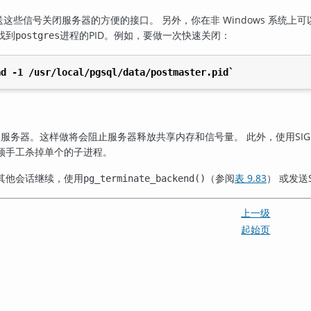
这些信号关闭服务器的方便的接口。 另外，你在非 Windows 系统上可
找到
进程的
PID
。例如，要做一次快速关闭：
postgres
ad -1 /usr/local/pgsql/data/postmaster.pid`
闭服务器。这样做将会阻止服务器释放共享内存和信号量。 此外，使用
SIG
须手工杀掉单个的子进程。
其他会话继续，使用
（参阅
表 9.83
） 或发送
pg_terminate_backend()
上一级
起始页