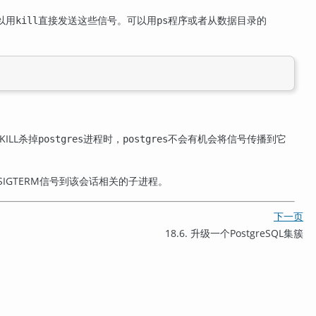
以用
直接发送这些信号。可以用
程序或者从数据目录的
kill
ps
KILL
杀掉
进程时，
不会有机会将信号传播到它
postgres
postgres
SIGTERM
信号到该会话相关的子进程。
下一页
18.6. 升级一个
PostgreSQL
集簇