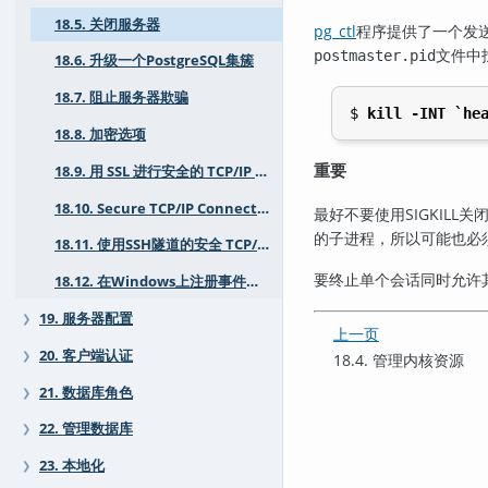
18.5. 关闭服务器
pg_ctl
程序提供了一个发送
文件中
postmaster.pid
18.6. 升级一个PostgreSQL集簇
18.7. 阻止服务器欺骗
$ 
kill -INT `he
18.8. 加密选项
重要
18.9. 用 SSL 进行安全的 TCP/IP 连接
18.10. Secure TCP/IP Connections with GSSAPI Encryption
最好不要使用
SIGKILL
关
的子进程，所以可能也必
18.11. 使用SSH隧道的安全 TCP/IP 连接
要终止单个会话同时允许
18.12. 在Windows上注册事件日志
19. 服务器配置
❯
上一页
20. 客户端认证
❯
18.4. 管理内核资源
21. 数据库角色
❯
22. 管理数据库
❯
23. 本地化
❯