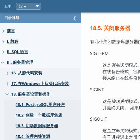
版本：
目录导航
❮
18.5. 关闭服务器
前言
❯
有几种关闭数据库服务器
I. 教程
❯
II. SQL 语言
❯
SIGTERM
III. 服务器管理
❯
这是
智能关闭
模式
在线备份模式，它
16. 从源代码安装
❯
接来终止在线备份
17. 在Windows上从源代码安装
❯
SIGINT
18. 服务器设置和操作
❯
这是
快速关闭
模式
18.1. PostgreSQL用户账户
并最终关闭。 如
18.2. 创建一个数据库集簇
SIGQUIT
18.3. 启动数据库服务器
这是
立即关闭
模式
18.4. 管理内核资源
有子进程退出之后