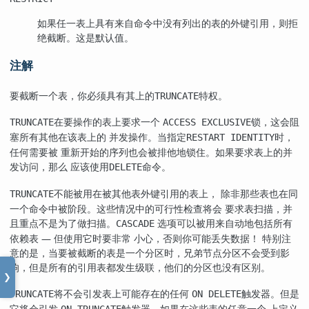
如果任一表上具有来自命令中没有列出的表的外键引用，则拒
绝截断。这是默认值。
注解
要截断一个表，你必须具有其上的
特权。
TRUNCATE
在要操作的表上要求一个
锁，这会阻
TRUNCATE
ACCESS EXCLUSIVE
塞所有其他在该表上的 并发操作。当指定
时，
RESTART IDENTITY
任何需要被 重新开始的序列也会被排他地锁住。如果要求表上的并
发访问，那么 应该使用
命令。
DELETE
不能被用在被其他表外键引用的表上， 除非那些表也在同
TRUNCATE
一个命令中被阶段。这些情况中的可行性检查将会 要求表扫描，并
且重点不是为了做扫描。
选项可以被用来自动地包括所有
CASCADE
依赖表 — 但使用它时要非常 小心，否则你可能丢失数据！ 特别注
意的是，当要被截断的表是一个分区时，兄弟节点分区不会受到影
响，但是所有的引用表都发生级联，他们的分区也没有区别。
❯
将不会引发表上可能存在的任何
触发器。但是
TRUNCATE
ON DELETE
它将会引发
触发器。如果在这些表的任意一个 上定义
ON TRUNCATE