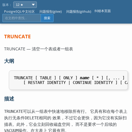
版本：
纠错本页面
PostgreSQL中文社区
问题报告(gitee)
问题报告(github)
搜索
TRUNCATE
TRUNCATE — 清空一个表或者一组表
大纲
TRUNCATE [ TABLE ] [ ONLY ] 
name
 [ * ] [, ... ]

描述
可以从一组表中快速地移除所有行。 它具有和在每个表上
TRUNCATE
执行无条件
相同的 效果，不过它会更快，因为它没有实际扫
DELETE
描表。此外，它会立刻回收磁盘空间， 而不是要求一个后续的
操作。在大表上 它最有用。
VACUUM