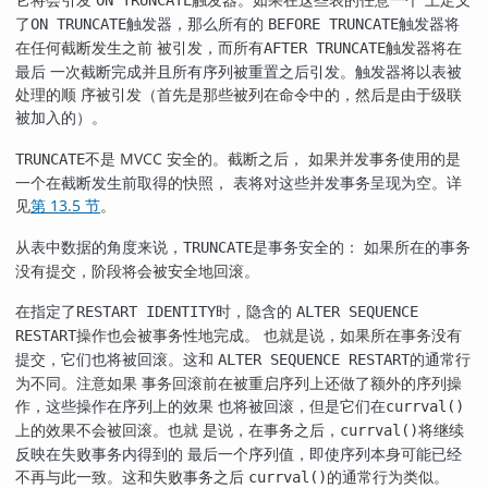
了
触发器，那么所有的
触发器将
ON TRUNCATE
BEFORE TRUNCATE
在任何截断发生之前 被引发，而所有
触发器将在
AFTER TRUNCATE
最后 一次截断完成并且所有序列被重置之后引发。触发器将以表被
处理的顺 序被引发（首先是那些被列在命令中的，然后是由于级联
被加入的）。
不是 MVCC 安全的。截断之后， 如果并发事务使用的是
TRUNCATE
一个在截断发生前取得的快照， 表将对这些并发事务呈现为空。详
见
第 13.5 节
。
从表中数据的角度来说，
是事务安全的： 如果所在的事务
TRUNCATE
没有提交，阶段将会被安全地回滚。
在指定了
时，隐含的
RESTART IDENTITY
ALTER SEQUENCE
操作也会被事务性地完成。 也就是说，如果所在事务没有
RESTART
提交，它们也将被回滚。这和
的通常行
ALTER SEQUENCE RESTART
为不同。注意如果 事务回滚前在被重启序列上还做了额外的序列操
作，这些操作在序列上的效果 也将被回滚，但是它们在
currval()
上的效果不会被回滚。也就 是说，在事务之后，
将继续
currval()
反映在失败事务内得到的 最后一个序列值，即使序列本身可能已经
不再与此一致。这和失败事务之后
的通常行为类似。
currval()