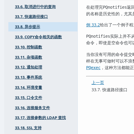
33.6. 取消进行中的查询
在处理完
返
PQnotifies
的名称是历史性的，尤其
33.7. 快速路径接口
例 33.2
给出了一个例子程
33.8. 异步提示
实际上并不
PQnotifies
33.9. COPY命令相关的函数
命令，即使是空命令也可
33.10. 控制函数
当你没有可用的命令提交
33.11. 杂项函数
样在无事可做时可以不浪
，这种方法都能正
33.12. 通知处理
PQexec
33.13. 事件系统
上一页
33.14. 环境变量
33.7. 快速路径接口
33.15. 口令文件
33.16. 连接服务文件
33.17. 连接参数的 LDAP 查找
33.18. SSL 支持