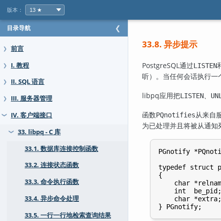
版本：
目录导航
❮
33.8. 异步提示
前言
❯
PostgreSQL
通过
I. 教程
LISTEN
❯
听）。当任何会话执行一
II. SQL 语言
❯
libpq
应用把
、
LISTEN
UN
III. 服务器管理
❯
函数
从来自
IV. 客户端接口
PQnotifies
❯
为已处理并且将被从通知
33. libpq - C 库
❯
33.1. 数据库连接控制函数
PGnotify *PQnoti
33.2. 连接状态函数
typedef struct p
{

33.3. 命令执行函数
    char *relnam
    int  be_pid;
33.4. 异步命令处理
    char *extra;
33.5. 一行一行地检索查询结果