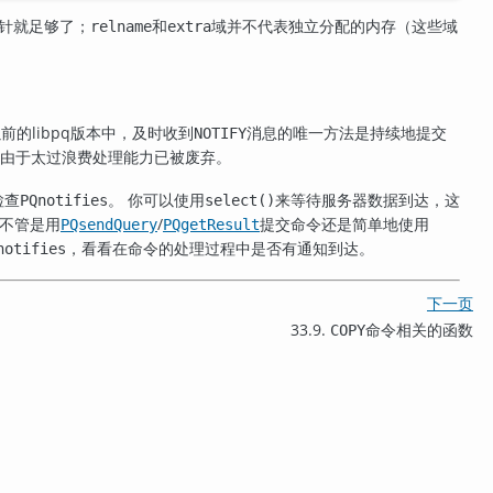
针就足够了；
和
域并不代表独立分配的内存（这些域
relname
extra
以前的
libpq
版本中，及时收到
消息的唯一方法是持续地提交
NOTIFY
是由于太过浪费处理能力已被废弃。
检查
。 你可以使用
来等待服务器数据到达，这
PQnotifies
select()
意不管是用
/
提交命令还是简单地使用
PQsendQuery
PQgetResult
，看看在命令的处理过程中是否有通知到达。
notifies
下一页
33.9.
命令相关的函数
COPY