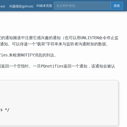
纠错本页面
ee)
问题报告(github)
搜索
定的通知频道中注册它感兴趣的通知（也可以用
命令停止监
UNLISTEN
通知。可以传递一个
“
载荷
”
字符串来与监听者沟通附加的数据。
.
来检测
消息的到达。
fies
NOTIFY
则返回一个空指针。一旦
返回一个通知，该通知会被认
PQnotifies
s */
