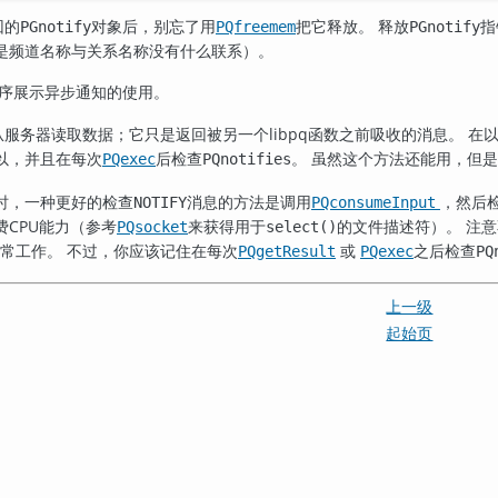
回的
对象后，别忘了用
把它释放。 释放
指
PGnotify
PQfreemem
PGnotify
是频道名称与关系名称没有什么联系）。
序展示异步通知的使用。
从服务器读取数据；它只是返回被另一个
libpq
函数之前吸收的消息。 在
以，并且在每次
后检查
。 虽然这个方法还能用，但
PQexec
PQnotifies
时，一种更好的检查
消息的方法是调用
，然后
NOTIFY
PQconsumeInput
费
CPU
能力（参考
来获得用于
的文件描述符）。 注
PQsocket
select()
常工作。 不过，你应该记住在每次
或
之后检查
PQgetResult
PQexec
PQ
上一级
起始页