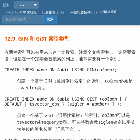
版本：
纠错本页面
PostgreSQL中文社区
问题报告(gitee)
问题报告(github)
搜索
12.9. GIN 和 GiST 索引类型
有两种索引可以被用来加速全文搜索。注意全文搜索并非一定需要索
引，但是在一个定期会被搜索的列上，通常需要有一个索引。
CREATE INDEX
name
ON
table
USING GIN(
column
);
创建一个基于 GIN（通用倒排索引）的索引。
必须是
column
类型。
tsvector
CREATE INDEX
name
ON
table
USING GIST (
column
[ {
DEFAULT | tsvector_ops } (siglen =
number
) ] );
创建一个基于 GiST（通用搜索树）的索引。
可以是
column
或
类型。可选整数参数
确定以字节
tsvector
tsquery
siglen
为单位的签名长度（详见下文）。