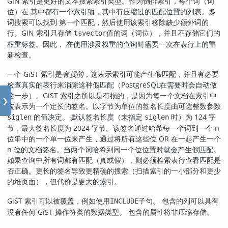
GIN 索引是更好的文本搜索索引类型。作为倒排索引，每个词（词
位）在 其中都有一个索引项，其中有压缩过的匹配位置的列表。多
词搜索可以找到 第一个匹配，然后使用该索引移除缺少额外词的
行。GIN 索引只存储
值的词（词位），并且不存储它们的
tsvector
权重标签。因此， 在使用涉及权重的查询时需要一次在表行上的重
新检查。
一个 GiST 索引是
有损的
，这表示索引可能产生假匹配，并且有必要
检查真实的表行来消除这种假匹配（
PostgreSQL
在需要时会自动做
这一步）。GiST 索引之所以是有损的，是因为每一个文档在索引中
❯
被表示为一个定长的签名。以字节为单位的签名长度由可选整数参数
的值决定。 默认签名长度（未指定
时）为 124 字
siglen
siglen
节，最大签名长度为 2024 字节。该签名通过哈希每一个词到一个 n
位串中的一个单一位来产生，通过将所有这些位 OR 在一起产生一个
n 位的文档签名。当两个词哈希到同一个位位置时就会产生假匹配。
如果查询中所有词都有匹配（真或假），则必须检索表行查看匹配是
否正确。更长的签名导致更精确的搜索（扫描索引的一小部分和更少
的堆页面），但代价是更大的索引。
GiST 索引可以被覆盖，例如使用
子句。 包含的列可以具有
INCLUDE
没有任何 GiST 操作符类的数据类型。 包含的属性将非压缩存储。