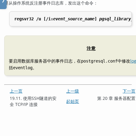
❯
要从操作系统反注册
事件日志
库，发出这个命令：
regsvr32 /u [/i:
event_source_name
] 
pgsql_library_d
注意
要启用数据库服务器中的事件日志，在
中修改
lo
postgresql.conf
括
。
eventlog
上一页
上一级
下一页
19.11. 使用
SSH
隧道的安
第 20 章 服务器配置
起始页
全 TCP/IP 连接