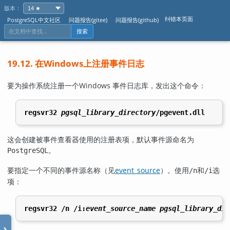
版本：
纠错本页面
PostgreSQL中文社区
问题报告(gitee)
问题报告(github)
搜索
19.12. 在
Windows
上注册
事件日志
要为操作系统注册一个
Windows
事件日志
库，发出这个命令：
regsvr32 
pgsql_library_directory
/pgevent.dll
这会创建被事件查看器使用的注册表项，默认事件源命名为
。
PostgreSQL
要指定一个不同的事件源名称（见
event_source
）。使用
和
选
/n
/i
项：
regsvr32 /n /i:
event_source_name
pgsql_library_dir