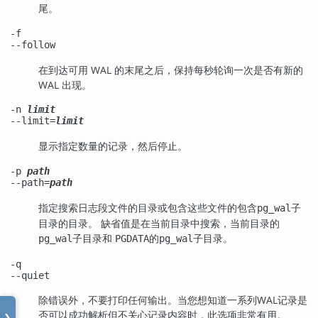
尾。
-f
--follow
在到达可用 WAL 的末尾之后，保持每秒轮询一次是否有新的
WAL 出现。
-n
limit
--limit=
limit
显示指定数量的记录，然后停止。
-p
path
--path=
path
指定搜索日志段文件的目录或包含这些文件的包含
子
pg_wal
目录的目录。 缺省值是在当前目录中搜索，当前目录的
子目录和
的
子目录。
pg_wal
PGDATA
pg_wal
-q
--quiet
除错误外，不要打印任何输出。当您想知道一系列WAL记录是
否可以成功解析但不关心记录内容时，此选项非常有用。
❯