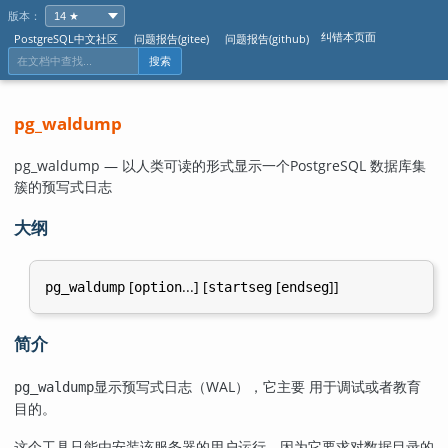
版本：
纠错本页面
PostgreSQL中文社区
问题报告(gitee)
问题报告(github)
搜索
pg_waldump
pg_waldump — 以人类可读的形式显示一个
PostgreSQL
数据库集
簇的预写式日志
大纲
[
...] [
[
]]
pg_waldump
option
startseg
endseg
简介
显示预写式日志（WAL），它主要 用于调试或者教育
pg_waldump
目的。
这个工具只能由安装该服务器的用户运行，因为它要求对数据目录的