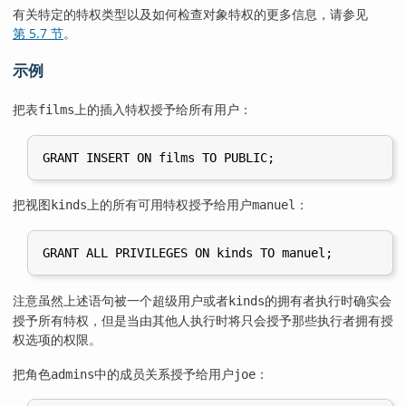
有关特定的特权类型以及如何检查对象特权的更多信息，请参见
第 5.7 节
。
示例
把表
上的插入特权授予给所有用户：
films
把视图
上的所有可用特权授予给用户
：
kinds
manuel
注意虽然上述语句被一个超级用户或者
的拥有者执行时确实会
kinds
授予所有特权，但是当由其他人执行时将只会授予那些执行者拥有授
权选项的权限。
把角色
中的成员关系授予给用户
：
admins
joe