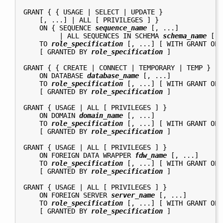
GRANT { { USAGE | SELECT | UPDATE }

    [, ...] | ALL [ PRIVILEGES ] }

    ON { SEQUENCE 
sequence_name
 [, ...]

         | ALL SEQUENCES IN SCHEMA 
schema_name
 [, 
    TO 
role_specification
 [, ...] [ WITH GRANT OPT
    [ GRANTED BY 
role_specification
 ]

GRANT { { CREATE | CONNECT | TEMPORARY | TEMP } [,
    ON DATABASE 
database_name
 [, ...]

    TO 
role_specification
 [, ...] [ WITH GRANT OPT
    [ GRANTED BY 
role_specification
 ]

GRANT { USAGE | ALL [ PRIVILEGES ] }

    ON DOMAIN 
domain_name
 [, ...]

    TO 
role_specification
 [, ...] [ WITH GRANT OPT
    [ GRANTED BY 
role_specification
 ]

GRANT { USAGE | ALL [ PRIVILEGES ] }

    ON FOREIGN DATA WRAPPER 
fdw_name
 [, ...]

    TO 
role_specification
 [, ...] [ WITH GRANT OPT
    [ GRANTED BY 
role_specification
 ]

GRANT { USAGE | ALL [ PRIVILEGES ] }

    ON FOREIGN SERVER 
server_name
 [, ...]

    TO 
role_specification
 [, ...] [ WITH GRANT OPT
    [ GRANTED BY 
role_specification
 ]
