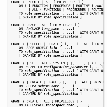
GRANT { EXECUTE | ALL [ PRIVILEGES ] }

    ON { { FUNCTION | PROCEDURE | ROUTINE } 
routin
         | ALL { FUNCTIONS | PROCEDURES | ROUTINES
    TO 
role_specification
 [, ...] [ WITH GRANT OPT
    [ GRANTED BY 
role_specification
 ]

GRANT { USAGE | ALL [ PRIVILEGES ] }

    ON LANGUAGE 
lang_name
 [, ...]

    TO 
role_specification
 [, ...] [ WITH GRANT OPT
    [ GRANTED BY 
role_specification
 ]

GRANT { { SELECT | UPDATE } [, ...] | ALL [ PRIVIL
    ON LARGE OBJECT 
loid
 [, ...]

    TO 
role_specification
 [, ...] [ WITH GRANT OPT
    [ GRANTED BY 
role_specification
 ]

GRANT { { SET | ALTER SYSTEM } [, ... ] | ALL [ PR
    ON PARAMETER 
configuration_parameter
 [, ...]

    TO 
role_specification
 [, ...] [ WITH GRANT OPT
    [ GRANTED BY 
role_specification
 ]

GRANT { { CREATE | USAGE } [, ...] | ALL [ PRIVILEG
    ON SCHEMA 
schema_name
 [, ...]

    TO 
role_specification
 [, ...] [ WITH GRANT OPT
    [ GRANTED BY 
role_specification
 ]

GRANT { CREATE | ALL [ PRIVILEGES ] }

    ON TABLESPACE 
tablespace_name
 [, ...]
