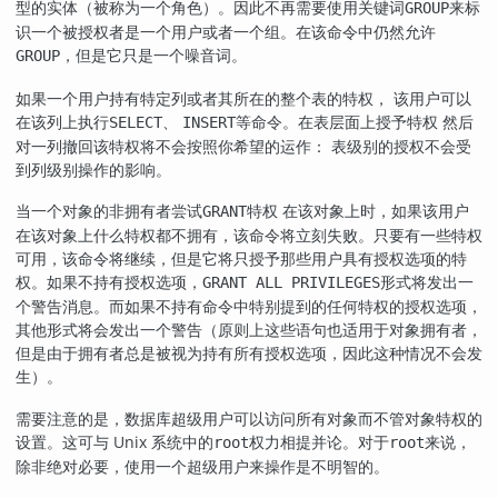
型的实体（被称为一个角色）。因此不再需要使用关键词
来标
GROUP
识一个被授权者是一个用户或者一个组。在该命令中仍然允许
，但是它只是一个噪音词。
GROUP
如果一个用户持有特定列或者其所在的整个表的特权， 该用户可以
在该列上执行
、
等命令。在表层面上授予特权 然后
SELECT
INSERT
对一列撤回该特权将不会按照你希望的运作： 表级别的授权不会受
到列级别操作的影响。
当一个对象的非拥有者尝试
特权 在该对象上时，如果该用户
GRANT
在该对象上什么特权都不拥有，该命令将立刻失败。只要有一些特权
可用，该命令将继续，但是它将只授予那些用户具有授权选项的特
权。如果不持有授权选项，
形式将发出一
GRANT ALL PRIVILEGES
个警告消息。而如果不持有命令中特别提到的任何特权的授权选项，
其他形式将会发出一个警告（原则上这些语句也适用于对象拥有者，
但是由于拥有者总是被视为持有所有授权选项，因此这种情况不会发
生）。
需要注意的是，数据库超级用户可以访问所有对象而不管对象特权的
设置。这可与 Unix 系统中的
权力相提并论。对于
来说，
root
root
除非绝对必要，使用一个超级用户来操作是不明智的。