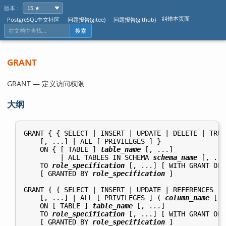
版本：
纠错本页面
PostgreSQL中文社区
问题报告(gitee)
问题报告(github)
搜索
GRANT
GRANT — 定义访问权限
大纲
GRANT { { SELECT | INSERT | UPDATE | DELETE | TRUN
    [, ...] | ALL [ PRIVILEGES ] }

    ON { [ TABLE ] 
table_name
 [, ...]

         | ALL TABLES IN SCHEMA 
schema_name
 [, ...
    TO 
role_specification
 [, ...] [ WITH GRANT OPT
    [ GRANTED BY 
role_specification
 ]

GRANT { { SELECT | INSERT | UPDATE | REFERENCES } 
    [, ...] | ALL [ PRIVILEGES ] ( 
column_name
 [, 
    ON [ TABLE ] 
table_name
 [, ...]

    TO 
role_specification
 [, ...] [ WITH GRANT OPT
    [ GRANTED BY 
role_specification
 ]
