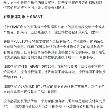
限，另一个是授予角色的成员资格。这些变体在许多方面都很相似，
但它们有足够的不同之处，需要分别描述。
在数据库对象上 GRANT
这种
命令的变体将一个数据库对象上的指定特权交给一个或多
GRANT
个角色。如果有一些已经被授予，这些特权会被加入到它们之中。
关键词
指示特权要被授予给所有角色，包括那些可能稍后会
PUBLIC
被创建的角色。
可以被认为是一个被隐式定义的总是包含所
PUBLIC
有角色的组。任何特定角色都将具有直接授予给它的特权、授予给它
作为成员所在的任何角色的特权以及被授予给
的特权。
PUBLIC
如果指定了
，特权的接收者可以接着把它授予
WITH GRANT OPTION
给其他人。没有授权选项，接收者就不能这样做。授权选项不能被授
予给
。
PUBLIC
如果指定了
，指定的授予者必须是当前用户。这个子句
GRANTED BY
当前在这里出现仅是为了SQL兼容性。
没有必要把权限授予给一个对象的拥有者（通常就是创建该对象的用
户）， 因为拥有者默认具有所有的特权（不过拥有者可能为了安全