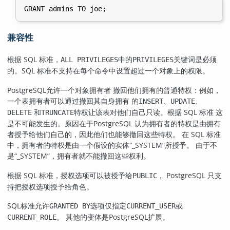
兼容性
根据 SQL 标准，
中的
关键词是必须
ALL PRIVILEGES
PRIVILEGES
的。SQL 标准不支持在每个命令中设置超过一个对象上的权限。
PostgreSQL
允许一个对象拥有者 撤回他们拥有的普通特权：例如，
一个表拥有者可以通过撤回其自身拥有 的
、
、
INSERT
UPDATE
和
特权让该表对他们自己只读。根据 SQL 标准 这
DELETE
TRUNCATE
是不可能发生的。原因在于
PostgreSQL
认为拥有者的特权是由拥有
者授予给他们自己的，因此他们也能够撤回这些特权。 在 SQL 标准
中，拥有者的特权是由一个假设的实体
“
_SYSTEM
”
所授予。 由于不
是
“
_SYSTEM
”
，拥有者就不能撤回这些权利。
根据 SQL 标准，授权选项可以被授予给
， PostgreSQL 只支
PUBLIC
持把授权选项授予给角色。
SQL标准允许
选项仅指定
或
GRANTED BY
CURRENT_USER
。 其他的变体是PostgreSQL扩展。
CURRENT_ROLE