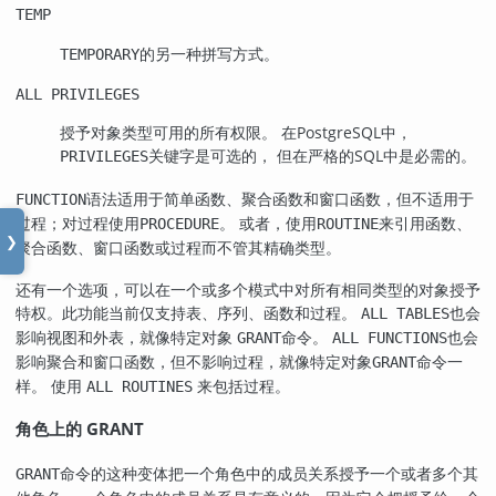
TEMP
的另一种拼写方式。
TEMPORARY
ALL PRIVILEGES
授予对象类型可用的所有权限。 在
PostgreSQL
中，
关键字是可选的， 但在严格的SQL中是必需的。
PRIVILEGES
语法适用于简单函数、聚合函数和窗口函数，但不适用于
FUNCTION
过程；对过程使用
。 或者，使用
来引用函数、
PROCEDURE
ROUTINE
❯
聚合函数、窗口函数或过程而不管其精确类型。
还有一个选项，可以在一个或多个模式中对所有相同类型的对象授予
特权。此功能当前仅支持表、序列、函数和过程。
也会
ALL TABLES
影响视图和外表，就像特定对象
命令。
也会
GRANT
ALL FUNCTIONS
影响聚合和窗口函数，但不影响过程，就像特定对象
命令一
GRANT
样。 使用
来包括过程。
ALL ROUTINES
角色上的 GRANT
命令的这种变体把一个角色中的成员关系授予一个或者多个其
GRANT