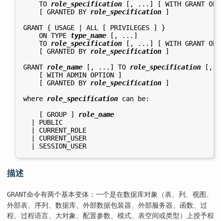
    TO 
role_specification
 [, ...] [ WITH GRANT OPT
    [ GRANTED BY 
role_specification
 ]

GRANT { USAGE | ALL [ PRIVILEGES ] }

    ON TYPE 
type_name
 [, ...]

    TO 
role_specification
 [, ...] [ WITH GRANT OPT
    [ GRANTED BY 
role_specification
 ]

GRANT 
role_name
 [, ...] TO 
role_specification
 [, .
    [ WITH ADMIN OPTION ]

    [ GRANTED BY 
role_specification
 ]

where 
role_specification
 can be:
    [ GROUP ] 
role_name
  | PUBLIC

  | CURRENT_ROLE

  | CURRENT_USER

描述
命令有两个基本变体：一个是在数据库对象（表、列、视图、
GRANT
外部表、序列、数据库、外部数据包装器、外部服务器、函数、过
程、过程语言、大对象、配置参数、模式、表空间或类型）上授予权