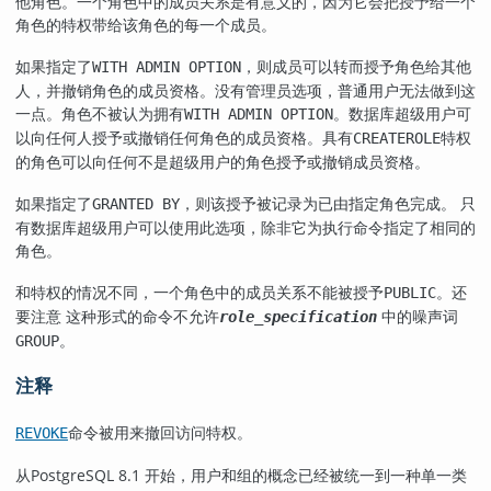
他角色。一个角色中的成员关系是有意义的，因为它会把授予给一个
角色的特权带给该角色的每一个成员。
如果指定了
，则成员可以转而授予角色给其他
WITH ADMIN OPTION
人，并撤销角色的成员资格。没有管理员选项，普通用户无法做到这
一点。角色不被认为拥有
。数据库超级用户可
WITH ADMIN OPTION
以向任何人授予或撤销任何角色的成员资格。具有
特权
CREATEROLE
的角色可以向任何不是超级用户的角色授予或撤销成员资格。
如果指定了
，则该授予被记录为已由指定角色完成。 只
GRANTED BY
有数据库超级用户可以使用此选项，除非它为执行命令指定了相同的
角色。
和特权的情况不同，一个角色中的成员关系不能被授予
。还
PUBLIC
要注意 这种形式的命令不允许
中的噪声词
role_specification
。
GROUP
注释
命令被用来撤回访问特权。
REVOKE
从
PostgreSQL
8.1 开始，用户和组的概念已经被统一到一种单一类