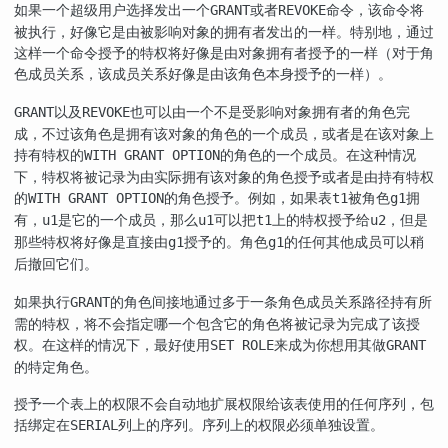
如果一个超级用户选择发出一个
或者
命令，该命令将
GRANT
REVOKE
被执行，好像它是由被影响对象的拥有者发出的一样。特别地，通过
这样一个命令授予的特权将好像是由对象拥有者授予的一样（对于角
色成员关系，该成员关系好像是由该角色本身授予的一样）。
以及
也可以由一个不是受影响对象拥有者的角色完
GRANT
REVOKE
成，不过该角色是拥有该对象的角色的一个成员，或者是在该对象上
持有特权的
的角色的一个成员。在这种情况
WITH GRANT OPTION
下，特权将被记录为由实际拥有该对象的角色授予或者是由持有特权
的
的角色授予。例如，如果表
被角色
拥
WITH GRANT OPTION
t1
g1
有，
是它的一个成员，那么
可以把
上的特权授予给
，但是
u1
u1
t1
u2
那些特权将好像是直接由
授予的。角色
的任何其他成员可以稍
g1
g1
后撤回它们。
如果执行
的角色间接地通过多于一条角色成员关系路径持有所
GRANT
需的特权，将不会指定哪一个包含它的角色将被记录为完成了该授
权。在这样的情况下，最好使用
来成为你想用其做
SET ROLE
GRANT
的特定角色。
授予一个表上的权限不会自动地扩展权限给该表使用的任何序列，包
括绑定在
列上的序列。序列上的权限必须单独设置。
SERIAL