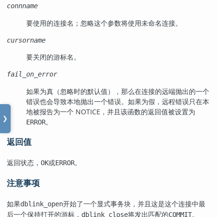
connname
要使用的连接名；忽略这个参数将使用未命名连接。
cursorname
要关闭的游标名。
fail_on_error
如果为真（忽略时的默认值），那么在连接的远端抛出的一个
错误也会导致本地抛出一个错误。如果为假，远程错误只在本
地被报告为一个 NOTICE，并且该函数的返回值被设置为
❯
。
ERROR
返回值
返回状态，
或
。
OK
ERROR
注意事项
如果
开始了一个显式事务块，并且这是这个连接中最
dblink_open
后一个保持打开的游标，
将发出匹配的
。
dblink_close
COMMIT