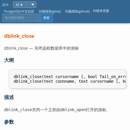
版本：
纠错本页面
PostgreSQL中文社区
问题报告(gitee)
问题报告(github)
搜索
dblink_close
dblink_close — 关闭远程数据库中的游标
大纲
dblink_close(text cursorname [, bool fail_on_error
描述
关闭一个之前由
打开的游标。
dblink_close
dblink_open
参数