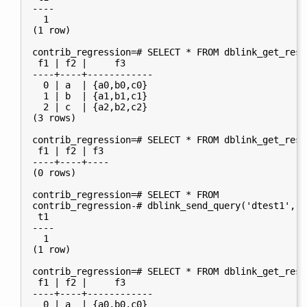
----

  1

(1 row)

contrib_regression=# SELECT * FROM dblink_get_resu
 f1 | f2 |     f3

----+----+------------

  0 | a  | {a0,b0,c0}

  1 | b  | {a1,b1,c1}

  2 | c  | {a2,b2,c2}

(3 rows)

contrib_regression=# SELECT * FROM dblink_get_resu
 f1 | f2 | f3

----+----+----

(0 rows)

contrib_regression=# SELECT * FROM

contrib_regression-# dblink_send_query('dtest1', '
 t1

----

  1

(1 row)

contrib_regression=# SELECT * FROM dblink_get_resu
 f1 | f2 |     f3

----+----+------------

  0 | a  | {a0,b0,c0}
