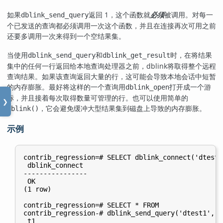
如果
返回 1，这个函数就
必须
被调用。对每一
dblink_send_query
个已发送的查询都必须调用一次这个函数，并且在连接再次可用之前
还要多调用一次来得到一个空结果集。
当使用
和
时，在将结果
dblink_send_query
dblink_get_result
集中的任何一行返回给本地查询处理器之前，
dblink
将取得整个远程
查询结果。如果该查询返回大量的行，这可能会导致本地会话中短暂
的内存膨胀。最好将这样的一个查询用
打开成一个游
dblink_open
标，并且接着每次取得数量可管理的行。也可以使用简单的
❯
，它会避免缓冲大型结果集到磁盘上导致的内存膨胀。
dblink()
示例
contrib_regression=# SELECT dblink_connect('dtest1
 dblink_connect

----------------

 OK

(1 row)

contrib_regression=# SELECT * FROM

contrib_regression-# dblink_send_query('dtest1', '
 t1
