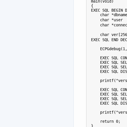
main(void)

{

EXEC SQL BEGIN D
    char *dbnam
    char *user 
    char *connec
               
    char ver[
EXEC SQL END DEC
    ECPGdebug(1,
    EXEC SQL CON
    EXEC SQL SEL
    EXEC SQL SEL
    EXEC SQL DIS
    printf("vers
    EXEC SQL CON
    EXEC SQL SEL
    EXEC SQL SEL
    EXEC SQL DIS
    printf("vers
    return 0;
