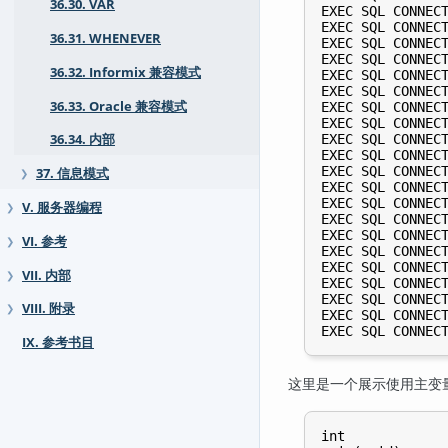
36.30. VAR
EXEC SQL CONNECT
EXEC SQL CONNECT
36.31. WHENEVER
EXEC SQL CONNECT
EXEC SQL CONNECT
36.32. Informix 兼容模式
EXEC SQL CONNECT
EXEC SQL CONNECT
36.33. Oracle 兼容模式
EXEC SQL CONNECT
EXEC SQL CONNECT
EXEC SQL CONNECT
36.34. 内部
EXEC SQL CONNECT
EXEC SQL CONNECT
37. 信息模式
❯
EXEC SQL CONNECT
EXEC SQL CONNECT
V. 服务器编程
❯
EXEC SQL CONNECT
EXEC SQL CONNECT
VI. 参考
❯
EXEC SQL CONNECT
EXEC SQL CONNECT
VII. 内部
❯
EXEC SQL CONNECT
EXEC SQL CONNECT
VIII. 附录
❯
EXEC SQL CONNECT
IX. 参考书目
这里是一个展示使用主变
int
