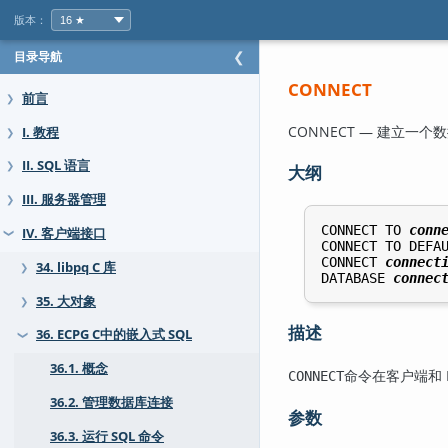
版本：
目录导航
❮
CONNECT
前言
❯
CONNECT — 建立一个
I. 教程
❯
II. SQL 语言
❯
大纲
III. 服务器管理
❯
CONNECT TO 
conn
IV. 客户端接口
❯
CONNECT TO DEFAU
CONNECT 
connect
34. libpq C 库
❯
DATABASE 
connec
35. 大对象
❯
描述
36. ECPG C中的嵌入式 SQL
❯
36.1. 概念
命令在客户端和 P
CONNECT
36.2. 管理数据库连接
参数
36.3. 运行 SQL 命令