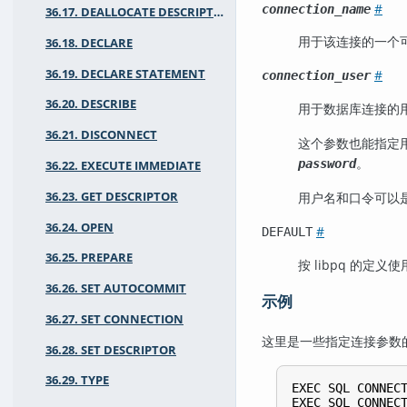
#
connection_name
36.17. DEALLOCATE DESCRIPTOR
用于该连接的一个可
36.18. DECLARE
36.19. DECLARE STATEMENT
#
connection_user
36.20. DESCRIBE
用于数据库连接的
36.21. DISCONNECT
这个参数也能指定
。
password
36.22. EXECUTE IMMEDIATE
36.23. GET DESCRIPTOR
用户名和口令可以是
36.24. OPEN
#
DEFAULT
36.25. PREPARE
按 libpq 的定
36.26. SET AUTOCOMMIT
示例
36.27. SET CONNECTION
这里是一些指定连接参数
36.28. SET DESCRIPTOR
36.29. TYPE
EXEC SQL CONNECT
EXEC SQL CONNECT