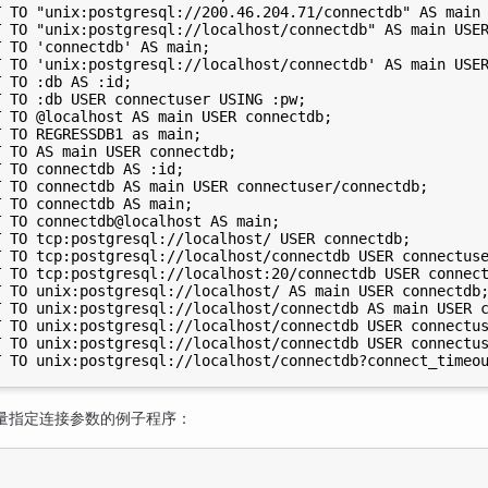
 TO "unix:postgresql://200.46.204.71/connectdb" AS main 
 TO "unix:postgresql://localhost/connectdb" AS main USER
 TO 'connectdb' AS main;

 TO 'unix:postgresql://localhost/connectdb' AS main USER
 TO :db AS :id;

 TO :db USER connectuser USING :pw;

 TO @localhost AS main USER connectdb;

 TO REGRESSDB1 as main;

 TO AS main USER connectdb;

 TO connectdb AS :id;

 TO connectdb AS main USER connectuser/connectdb;

 TO connectdb AS main;

 TO connectdb@localhost AS main;

 TO tcp:postgresql://localhost/ USER connectdb;

 TO tcp:postgresql://localhost/connectdb USER connectuse
 TO tcp:postgresql://localhost:20/connectdb USER connect
 TO unix:postgresql://localhost/ AS main USER connectdb;
 TO unix:postgresql://localhost/connectdb AS main USER c
 TO unix:postgresql://localhost/connectdb USER connectus
 TO unix:postgresql://localhost/connectdb USER connectus
量指定连接参数的例子程序：