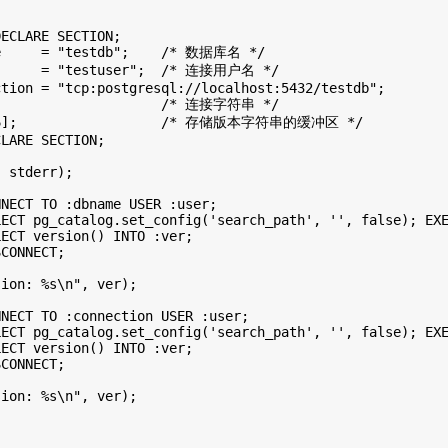
ECLARE SECTION;

e     = "testdb";    /* 数据库名 */

      = "testuser";  /* 连接用户名 */

tion = "tcp:postgresql://localhost:5432/testdb";

                     /* 连接字符串 */

256];                  /* 存储版本字符串的缓冲区 */

LARE SECTION;

 stderr);

NECT TO :dbname USER :user;

ECT pg_catalog.set_config('search_path', '', false); EXE
ECT version() INTO :ver;

CONNECT;

ion: %s\n", ver);

NECT TO :connection USER :user;

ECT pg_catalog.set_config('search_path', '', false); EXE
ECT version() INTO :ver;

CONNECT;

ion: %s\n", ver);
