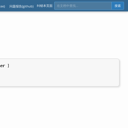
纠错本页面
ee)
问题报告(github)
搜索
ser
 ]
