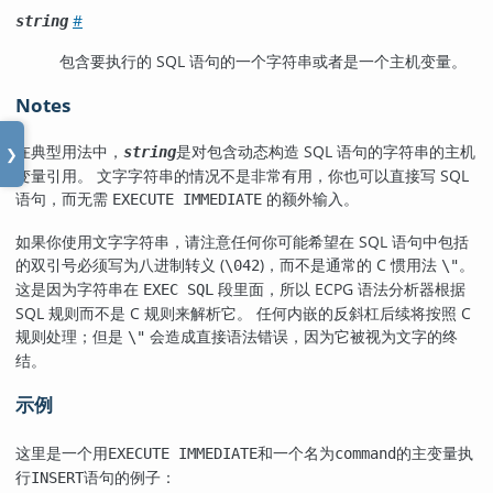
#
string
包含要执行的 SQL 语句的一个字符串或者是一个主机变量。
Notes
在典型用法中，
是对包含动态构造 SQL 语句的字符串的主机
string
❯
变量引用。 文字字符串的情况不是非常有用，你也可以直接写 SQL
语句，而无需
的额外输入。
EXECUTE IMMEDIATE
如果你使用文字字符串，请注意任何你可能希望在 SQL 语句中包括
的双引号必须写为八进制转义 (
)，而不是通常的 C 惯用法
。
\042
\"
这是因为字符串在
段里面，所以 ECPG 语法分析器根据
EXEC SQL
SQL 规则而不是 C 规则来解析它。 任何内嵌的反斜杠后续将按照 C
规则处理；但是
会造成直接语法错误，因为它被视为文字的终
\"
结。
示例
这里是一个用
和一个名为
的主变量执
EXECUTE IMMEDIATE
command
行
语句的例子：
INSERT