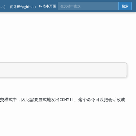
纠错本页面
ee)
问题报告(github)
搜索
交模式中，因此需要显式地发出
。这个命令可以把会话改成
COMMIT