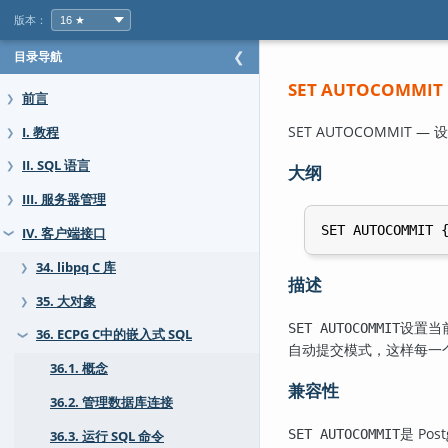
版本：
目录导航
❮
SET AUTOCOMMIT
前言
❯
SET AUTOCOMMIT
I. 教程
❯
II. SQL 语言
❯
大纲
III. 服务器管理
❯
IV. 客户端接口
❯
34. libpq C 库
❯
描述
35. 大对象
❯
设置当
SET AUTOCOMMIT
36. ECPG C中的嵌入式 SQL
❯
自动提交模式，这样每一
36.1. 概念
兼容性
36.2. 管理数据库连接
是 Pos
SET AUTOCOMMIT
36.3. 运行 SQL 命令