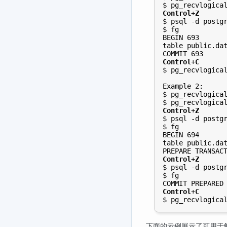
Control
+
Z
$ psql -d postgr
$ fg

BEGIN 693

table public.dat
Control
+
C
$ pg_recvlogical
Example 2:

$ pg_recvlogical
Control
+
Z
$ psql -d postgr
$ fg

BEGIN 694

table public.dat
Control
+
Z
$ psql -d postgr
$ fg

Control
+
C
下面的示例展示了可用于