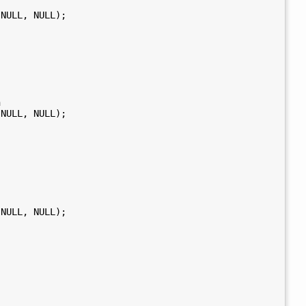
NULL, NULL);



NULL, NULL);

NULL, NULL);
