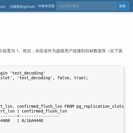
纠错本页面
ee)
问题报告(github)
搜索
少设置为 1。然后，你应该作为超级用户连接到目标数据库（在下面
gin 'test_decoding'

slot', 'test_decoding', false, true);

t_lsn, confirmed_flush_lsn FROM pg_replication_slots;

rt_lsn | confirmed_flush_lsn

-------+-----------------

4408   | 0/16A4440
