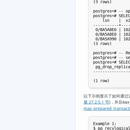
(3 rows)

postgres=# -- op
postgres=# SELEC
    lsn    |  xi
-----------+----
 0/BA5A8E0 | 102
 0/BA5A8E0 | 102
 0/BA5A990 | 102
(3 rows)

postgres=# -- Re
postgres=# -- se
postgres=# SELEC
 pg_drop_replica
----------------
以下示例显示了如何通过流
第 27.2.5.1 节
)，并且
max
max_prepared_transact
Example 1:

$ pg_recvlogical