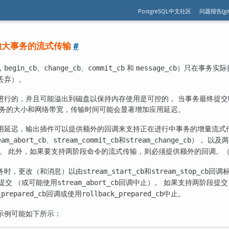
PostgreSQL中文社区
问题报告(git
码的大事务的流式传输
#
，
、
、
和
）只在事务实际
begin_cb
change_cb
commit_cb
message_cb
丢弃）。
进行的，并且可能溢出到磁盘以保持内存使用是可控的， 当事务最终提
事务的大小和网络带宽，传输时间可能会显著增加应用延迟。
用延迟，输出插件可以提供额外的回调来支持正在进行中事务的增量流式
、
和
）， 以及
eam_abort_cb
stream_commit_cb
stream_change_cb
。 此外，如果要支持两阶段命令的流式传输，则必须提供额外的回调。
务时，更改（和消息）以由
和
回调
stream_start_cb
stream_stop_cb
提交 （或可能使用
回调中止）。 如果支持两阶段提
stream_abort_cb
回调或使用
中止。
_prepared_cb
rollback_prepared_cb
示例可能如下所示：