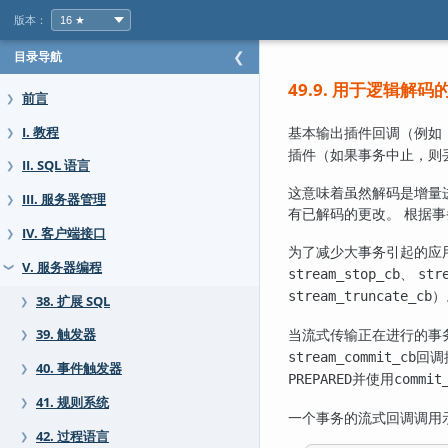
版本：
目录导航
❮
49.9. 用于逻辑解
前言
❯
基本输出插件回调（例如
I. 教程
❯
插件（如果事务中止，则
II. SQL 语言
❯
这意味着虽然解码是增量
III. 服务器管理
❯
有已解码的更改。 根据
IV. 客户端接口
❯
为了减少大事务引起的应
V. 服务器编程
❯
、
stream_stop_cb
str
）
stream_truncate_cb
38. 扩展 SQL
❯
当流式传输正在进行的事
39. 触发器
❯
回调
stream_commit_cb
40. 事件触发器
❯
并使用
PREPARED
commit
41. 规则系统
❯
一个事务的流式回调调用
42. 过程语言
❯