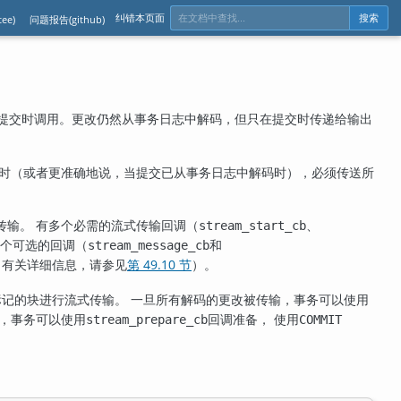
纠错本页面
ee)
问题报告(github)
搜索
提交时调用。更改仍然从事务日志中解码，但只在提交时传递给输出
交时（或者更准确地说，当提交已从事务日志中解码时），必须传送所
传输。 有多个必需的流式传输回调（
、
stream_start_cb
两个可选的回调（
和
stream_message_cb
（有关详细信息，请参见
第 49.10 节
）。
标记的块进行流式传输。 一旦所有解码的更改被传输，事务可以使用
交，事务可以使用
回调准备， 使用
stream_prepare_cb
COMMIT