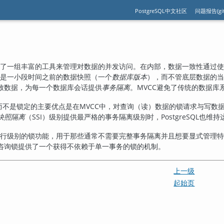
PostgreSQL中文社区
问题报告(git
了一组丰富的工具来管理对数据的并发访问。在内部，数据一致性通过使
都只是一小段时间之前的数据快照（一个
数据库版本
），而不管底层数据的当
致数据，为每一个数据库会话提供
事务隔离
。
MVCC
避免了传统的数据库
而不是锁定的主要优点是在
MVCC
中，对查询（读）数据的锁请求与写数
快照隔离
（
SSI
）级别提供最严格的事务隔离级别时，
PostgreSQL
也维持
行级别的锁功能，用于那些通常不需要完整事务隔离并且想要显式管理特
咨询锁提供了一个获得不依赖于单一事务的锁的机制。
上一级
起始页