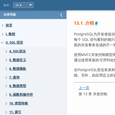
版本：
目录导航
❮
13.1. 介绍
#
前言
❯
PostgreSQL
为开发者提供
I. 教程
❯
每个 SQL 语句看到的
II. SQL 语言
❯
新的并发事务造成的不一
4. SQL语法
❯
使用
MVCC
并发控制模型
通过使用革新的
可序列化
5. 数据定义
❯
6. 数据操纵
❯
在
PostgreSQL
里也有表和
能。另外，由应用定义的
7. 查询
❯
8. 数据类型
❯
上一页
第 13 章 并发控制
9. 函数和操作符
❯
10. 类型转换
❯
11. 索引
❯