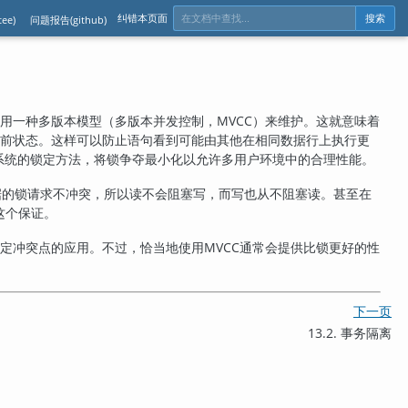
纠错本页面
ee)
问题报告(github)
搜索
用一种多版本模型（多版本并发控制，
MVCC
）来维护。这就意味着
前状态。这样可以防止语句看到可能由其他在相同数据行上执行更
系统的锁定方法，将锁争夺最小化以允许多用户环境中的合理性能。
据的锁请求不冲突，所以读不会阻塞写，而写也从不阻塞读。甚至在
这个保证。
定冲突点的应用。不过，恰当地使用
MVCC
通常会提供比锁更好的性
下一页
13.2. 事务隔离