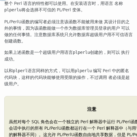
整个 Perl 语言的特性都可以使用。在安装语言时，用语言 名称
将会选择不可信的 PL/Perl 变体。
plperlu
PL/PerlU
函数的编写者必须注意该函数不能被用来做 其设计目的之
外的事情，因为该函数能做一个作为数据库管理员登录的用户 可以
做的任何事情。注意数据库系统只允许数据库超级用户用不可信语言
创建函数。
如果上述函数是一个超级用户用语言
创建的，则可以 执行
plperlu
成功。
以和
语言同样的方式，可以用
编写 Perl 中的匿名
plperl
plperlu
代码块，这样的代码块能够使用受限的操作，不过调用 者必须是超
级用户。
注意
虽然对每个 SQL 角色会在一个独立的 Perl 解释器中运行
PL/Perl
函
会话中执行的所有
PL/PerlU
函数都运行在一个 Perl 解释器中（与用
的解释器不同）。这允许
PL/PerlU
函数自由地共享数据，但是
PL/Pe