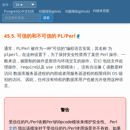
版本：
纠错本页面
PostgreSQL中文社区
问题报告(gitee)
问题报告(github)
搜索
45.5. 可信的和不可信的 PL/Perl
#
通常，PL/Perl 被作为一种
“
可信的
”
编程语言安装，其名称 为
。在这种设置下，为了保持安全性禁用了某些 Perl 操作。一
plperl
般来说，被限制的操作是那些与环境交互的操作。它们 包括文件处
理操作、
以及
（外部模块）。没有办法像 C 函数那样
require
use
访问 数据库服务器进程的内部或者用服务器进程的权限得到 OS 级
别的访问。 因此，任何没有特权的数据库用户也被允许使用这种语
言。
警告
受信任的PL/Perl依赖Perl的
模块来维护安全性。 Perl
Opcode
文档
指出该模块对于受信任的PL/Perl使用场景并不有效。如果