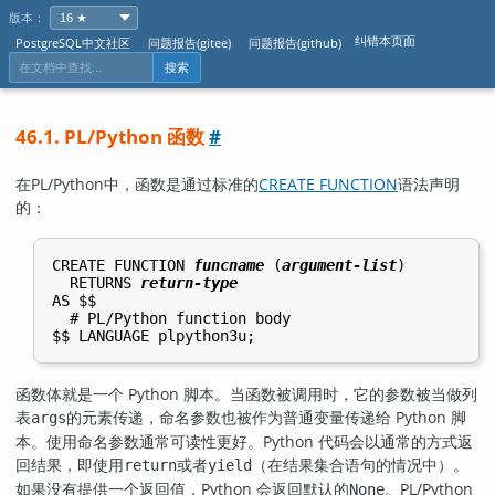
版本：
纠错本页面
PostgreSQL中文社区
问题报告(gitee)
问题报告(github)
搜索
46.1. PL/Python 函数
#
在PL/Python中，函数是通过标准的
CREATE FUNCTION
语法声明
的：
CREATE FUNCTION 
funcname
 (
argument-list
)

  RETURNS 
return-type
AS $$

  # PL/Python function body

函数体就是一个 Python 脚本。当函数被调用时，它的参数被当做列
表
的元素传递，命名参数也被作为普通变量传递给 Python 脚
args
本。使用命名参数通常可读性更好。Python 代码会以通常的方式返
回结果，即使用
或者
（在结果集合语句的情况中）。
return
yield
如果没有提供一个返回值，Python 会返回默认的
。
PL/Python
None