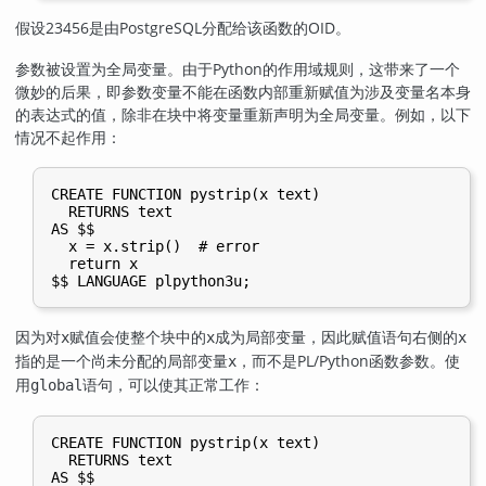
假设23456是由
PostgreSQL
分配给该函数的OID。
参数被设置为全局变量。由于Python的作用域规则，这带来了一个
微妙的后果，即参数变量不能在函数内部重新赋值为涉及变量名本身
的表达式的值，除非在块中将变量重新声明为全局变量。例如，以下
情况不起作用：
CREATE FUNCTION pystrip(x text)

  RETURNS text

AS $$

  x = x.strip()  # error

  return x

因为对
赋值会使整个块中的
成为局部变量，因此赋值语句右侧的
x
x
x
指的是一个尚未分配的局部变量
，而不是PL/Python函数参数。使
x
用
语句，可以使其正常工作：
global
CREATE FUNCTION pystrip(x text)

  RETURNS text

AS $$
