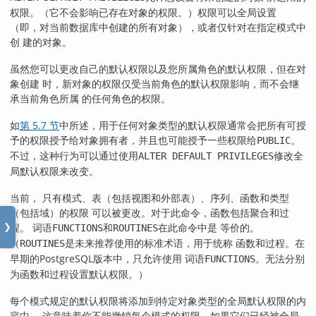
权限。（它不会影响已存在对象的权限。）权限可以全局设置
（即，对当前数据库中创建的所有对象），或者仅针对在指定模式中
创 建的对象。
虽然您可以更改自己的默认权限以及您所属角色的默认权限，但在对
象创建 时，新对象的权限仅受当前角色的默认权限影响，而不会继
承当前角色所属 的任何角色的权限。
如
第 5.7 节
中所述，用于任何对象类型的默认权限通常会把所有可授
予的权限授予给对象拥有者，并且也可能授予一些权限给
。
PUBLIC
不过，这种行为可以通过使用
修改全
ALTER DEFAULT PRIVILEGES
局默认权限来改变。
当前， 只有模式、表（包括视图和外部表）、序列、函数和类型
（包括域）的权限 可以被更改。对于此命令，函数包括聚合和过
程。 词语
和
在此命令中是 等价的。
FUNCTIONS
ROUTINES
❯
（
是未来推荐使用的标准术语，用于统称 函数和过程。在
ROUTINES
早期的PostgreSQL版本中，只允许使用 词语
。无法分别
FUNCTIONS
为函数和过程设置默认权限。）
每个模式规定的默认权限将添加到特定对象类型的全局默认权限的内
容中。 这意味着你不能撤销每个模式的权限，如果它们已经被全局