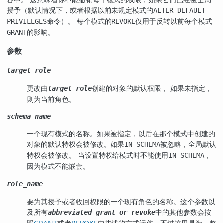
授予（默认情况下，或者根据以前未规定模式的
ALTER DEFAULT
命令）。 每个模式的
仅用于反转以前每个模式
PRIVILEGES
REVOKE
的影响。
GRANT
参数
target_role
更改由
创建的对象的默认权限， 如果未指定，
target_role
则为当前角色。
schema_name
一个现有模式的名称。如果被指定，以后在那个模式中创建的
对象的默认特权会被修改。如果
被忽略，全局默认
IN SCHEMA
特权会被修改。 当设置特权给模式时不能使用
，
IN SCHEMA
因为模式不能嵌套。
role_name
要为其授予或者收回权限的一个现有角色的名称。这个参数以
及所有
中的其他参数会按
abbreviated_grant_or_revoke
照
GRANT
或者
REVOKE
中描述的方式运作，不过这里是为一整