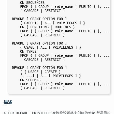
    ON SEQUENCES

    FROM { [ GROUP ] 
role_name
 | PUBLIC } [, ...]

    [ CASCADE | RESTRICT ]

REVOKE [ GRANT OPTION FOR ]

    { EXECUTE | ALL [ PRIVILEGES ] }

    ON { FUNCTIONS | ROUTINES }

    FROM { [ GROUP ] 
role_name
 | PUBLIC } [, ...]

    [ CASCADE | RESTRICT ]

REVOKE [ GRANT OPTION FOR ]

    { USAGE | ALL [ PRIVILEGES ] }

    ON TYPES

    FROM { [ GROUP ] 
role_name
 | PUBLIC } [, ...]

    [ CASCADE | RESTRICT ]

REVOKE [ GRANT OPTION FOR ]

    { { USAGE | CREATE }

    [, ...] | ALL [ PRIVILEGES ] }

    ON SCHEMAS

    FROM { [ GROUP ] 
role_name
 | PUBLIC } [, ...]

描述
允许您设置将来创建的对象 所适用的
ALTER DEFAULT PRIVILEGES