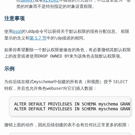
类的对象而不是特别指定的对象设置权限。
注意事项
使用
psql
的
命令可以获得关于默认权限的现有分配信息。 权限
\ddp
显示的含义和
第 5.7 节
中的
描述的相同。
\dp
如果你希望删除一个默认权限被修改的角色，有必要撤销其默认权限
上的改变或者使用
来为该角色去除默认权限项。
DROP OWNED BY
示例
为你后续在模式
中创建的所有表（和视图）授予 SELECT
myschema
特权，并且也允许角色
向它们插入数据：
webuser
ALTER DEFAULT PRIVILEGES IN SCHEMA myschema GRANT 
撤销上面的动作，因此后续创建的表不会有任何比正常更多的权限：