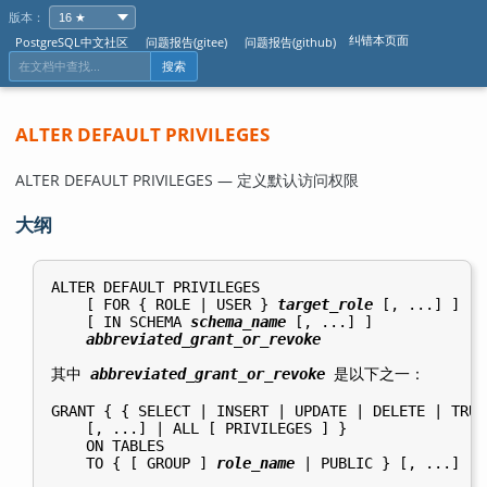
版本：
纠错本页面
PostgreSQL中文社区
问题报告(gitee)
问题报告(github)
搜索
ALTER DEFAULT PRIVILEGES
ALTER DEFAULT PRIVILEGES — 定义默认访问权限
大纲
ALTER DEFAULT PRIVILEGES

    [ FOR { ROLE | USER } 
target_role
 [, ...] ]

    [ IN SCHEMA 
schema_name
 [, ...] ]

abbreviated_grant_or_revoke
其中 
abbreviated_grant_or_revoke
 是以下之一：
GRANT { { SELECT | INSERT | UPDATE | DELETE | TRUN
    [, ...] | ALL [ PRIVILEGES ] }

    ON TABLES

    TO { [ GROUP ] 
role_name
 | PUBLIC } [, ...] [ 