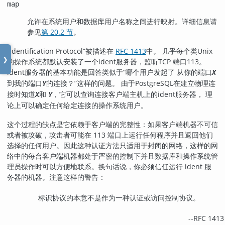
map
允许在系统用户和数据库用户名称之间进行映射。详细信息请
参见
第 20.2 节
。
“
Identification Protocol
”
被描述在
RFC 1413
中。 几乎每个类Unix
❯
的操作系统都默认安装了一个ident服务器，监听TCP 端口113。
ident服务器的基本功能是回答类似于
“
哪个用户发起了 从你的端口
X
到我的端口
的连接？
”
这样的问题。 由于
PostgreSQL
在建立物理连
Y
接时知道
和
，它可以查询连接客户端主机上的ident服务器， 理
X
Y
论上可以确定任何给定连接的操作系统用户。
这个过程的缺点是它依赖于客户端的完整性：如果客户端机器不可信
或者被攻破，攻击者可能在 113 端口上运行任何程序并且返回他们
选择的任何用户。因此这种认证方法只适用于封闭的网络，这样的网
络中的每台客户端机器都处于严密的控制下并且数据库和操作系统管
理员操作时可以方便地联系。换句话说，你必须信任运行 ident 服
务器的机器。注意这样的警告：
标识协议的本意不是作为一种认证或访问控制协议。
--
RFC 1413