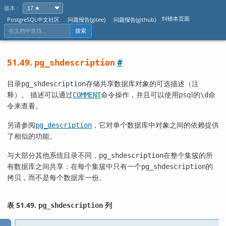
版本：
纠错本页面
PostgreSQL中文社区
问题报告(gitee)
问题报告(github)
搜索
51.49.
#
pg_shdescription
目录
存储共享数据库对象的可选描述（注
pg_shdescription
释）。 描述可以通过
命令操作，并且可以使用
psql
的
命
COMMENT
\d
令来查看。
另请参阅
，它对单个数据库中对象之间的依赖提供
pg_description
了相似的功能。
与大部分其他系统目录不同，
在整个集簇的所
pg_shdescription
有数据库之间共享：在每个集簇中只有一个
的
pg_shdescription
拷贝，而不是每个数据库一份。
表 51.49.
列
pg_shdescription