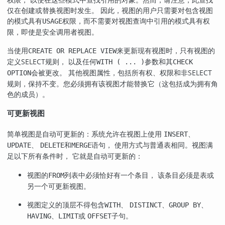
仅在创建或替换视图时发生。 因此，视图的用户只需要对包含视图
的模式具有
权限，而不需要对视图查询中引用的模式具有权
USAGE
限，即使是安全调用者视图。
当使用
来更新现有视图时，只有视图的
CREATE OR REPLACE VIEW
定义SELECT规则， 以及任何
参数和其
WITH ( ... )
CHECK
会被更改。 其他视图属性，包括所有权、权限和非SELECT
OPTION
规则，保持不变。您必须拥有该视图才能替换它（这包括成为拥有角
色的成员）。
可更新视图
简单视图是自动可更新的：系统允许在视图上使用
、
INSERT
、
和
语句， 使用方式与普通表相同。视图满
UPDATE
DELETE
MERGE
足以下所有条件时， 它就是自动可更新的：
视图的
列表中必须恰好有一个条目， 该条目必须是表或
FROM
另一个可更新视图。
视图定义的顶层不得包含
、
、
、
WITH
DISTINCT
GROUP BY
、
或
子句。
HAVING
LIMIT
OFFSET