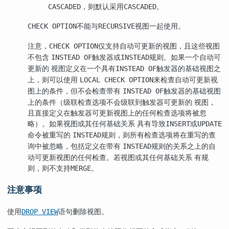
，则默认采用
。
CASCADED
CASCADED
不能与
视图一起使用。
CHECK OPTION
RECURSIVE
注意，
仅支持自动可更新的视图，且这些视图
CHECK OPTION
不包含
触发器或
规则。如果一个自动可
INSTEAD OF
INSTEAD
更新的 视图定义在一个具有
触发器的基础视图之
INSTEAD OF
上，则可以使用
来检查自动可更新视
LOCAL CHECK OPTION
图上的条件，但不会检查带有
触发器的基础视图
INSTEAD OF
上的条件（级联检查选项不会级联到触发器可更新的 视图，
且直接定义在触发器可更新视图上的任何检查选项将被忽
略）。如果视图或其任何基础关系 具有导致
或
INSERT
UPDATE
命令被重写的
规则，则所有检查选项将在重写的查
INSTEAD
询中被忽略，包括定义在带有
规则的关系之上的自
INSTEAD
动可更新视图的任何检查。若视图或其任何基础关系 有规
则，则不支持
。
MERGE
注意事项
使用
语句删除视图。
DROP VIEW