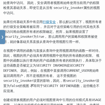
始查询中访问。 因此，安全调用者视图将始终使用当前用户的权限
检查其基础关系，即使它是从没有
属性的视图
security_invoker
中访问。
如果任何基础关系中有启用
行级安全
，那么默认情况下，视图所有者
的行级安全策略将被应用， 并且对于这些策略引用的任何其他关系
的访问将由视图所有者的权限确定。然而，如果视图设置了
为
， 那么调用用户的策略和权限将被使
security_invoker
true
❯
用，就好像基础关系直接从查询中使用视图引用一样。
在视图中调用的函数与直接从查询中使用视图调用的函数一样对待。
因此，视图的用户必须具有调用视图中使用的所有函数的权限。 视
图中的函数以执行查询的用户或函数所有者的权限执行，具体取决于
这些函数是否被定义为
或
SECURITY INVOKER
SECURITY
。 因此，例如，在视图中直接调用
将始终
DEFINER
CURRENT_USER
返回调用用户，而不是视图所有者。 这不受视图的
设置的影响，因此，将
设
security_invoker
security_invoker
置为
的视图
不
等同于
函数，这些概念不
false
SECURITY DEFINER
应混淆。
创建或替换视图的用户必须对视图查询中引用的任何模式具有
USAGE
权限， 以便在这些模式中查找引用的对象。然而，请注意，此查找