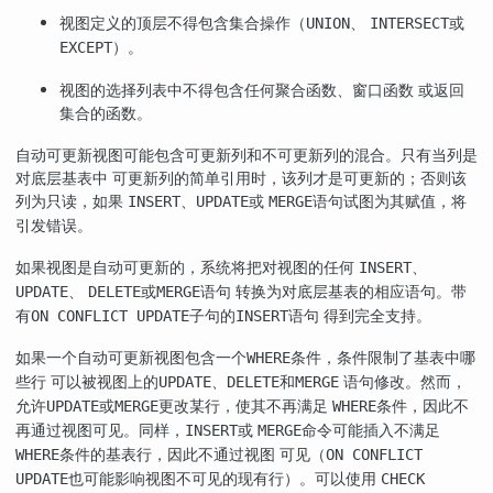
视图定义的顶层不得包含集合操作（
、
或
UNION
INTERSECT
）。
EXCEPT
视图的选择列表中不得包含任何聚合函数、窗口函数 或返回
集合的函数。
自动可更新视图可能包含可更新列和不可更新列的混合。只有当列是
对底层基表中 可更新列的简单引用时，该列才是可更新的；否则该
列为只读，如果
、
或
语句试图为其赋值，将
INSERT
UPDATE
MERGE
引发错误。
如果视图是自动可更新的，系统将把对视图的任何
、
INSERT
、
或
语句 转换为对底层基表的相应语句。带
UPDATE
DELETE
MERGE
有
子句的
语句 得到完全支持。
ON CONFLICT UPDATE
INSERT
如果一个自动可更新视图包含一个
条件，条件限制了基表中哪
WHERE
些行 可以被视图上的
、
和
语句修改。然而，
UPDATE
DELETE
MERGE
允许
或
更改某行，使其不再满足
条件，因此不
UPDATE
MERGE
WHERE
再通过视图可见。同样，
或
命令可能插入不满足
INSERT
MERGE
条件的基表行，因此不通过视图 可见（
WHERE
ON CONFLICT
也可能影响视图不可见的现有行）。可以使用
UPDATE
CHECK