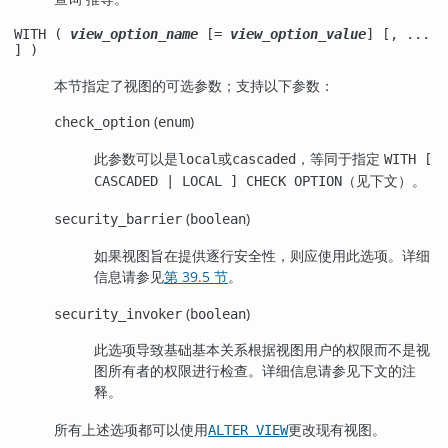
WITH (
view_option_name
[=
view_option_value
] [, ...
] )
本节指定了视图的可选参数；支持以下参数：
(
)
check_option
enum
此参数可以是
或
，等同于指定
local
cascaded
WITH [
（见下文）。
CASCADED | LOCAL ] CHECK OPTION
(
)
security_barrier
boolean
如果视图旨在提供逐行安全性，则应使用此选项。详细
信息请参见
第 39.5 节
。
(
)
security_invoker
boolean
此选项导致基础基本关系根据视图用户的权限而不是视
图所有者的权限进行检查。详细信息请参见下文的注
释。
所有上述选项都可以使用
更改现有视图。
ALTER VIEW