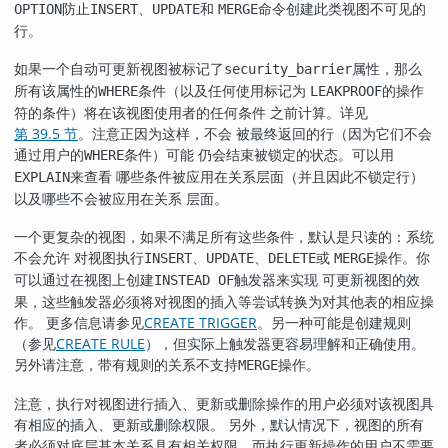
防止
、
和
命令创建此类视图不可见的
OPTION
INSERT
UPDATE
MERGE
行。
如果一个自动可更新视图被标记了
属性，那么
security_barrier
所有该属性的
条件（以及任何使用标记为
的操作
WHERE
LEAKPROOF
符的条件）将在该视图使用者的任何条件 之前计算。详见
第 39.5 节
。注意正因为这样，不会 被最终返回的行（因为它们不会
通过用户的
条件）可能 仍会结束被锁定的状态。可以用
WHERE
来查看 哪些条件被应用在关系层面（并且因此不锁定行）
EXPLAIN
以及哪些不会被应用在关系 层面。
一个更复杂的视图，如果不满足所有这些条件，默认是只读的：系统
不会允许 对视图执行
、
、
或
操作。你
INSERT
UPDATE
DELETE
MERGE
可以通过在视图上创建
触发器来实现 可更新视图的效
INSTEAD OF
果，这些触发器必须将对视图的插入等尝试转换为对其他表的相应操
作。 更多信息请参见
CREATE TRIGGER
。另一种可能是创建规则
（参见
CREATE RULE
），但实际上触发器更容易理解和正确使用。
另外请注意，带有规则的关系不支持
操作。
MERGE
注意，执行对视图进行插入、更新或删除操作的用户必须对该视图具
有相应的插入、更新或删除权限。 另外，默认情况下，视图的所有
者必须对底层基本关系具有相关权限，而执行更新操作的用户不需要