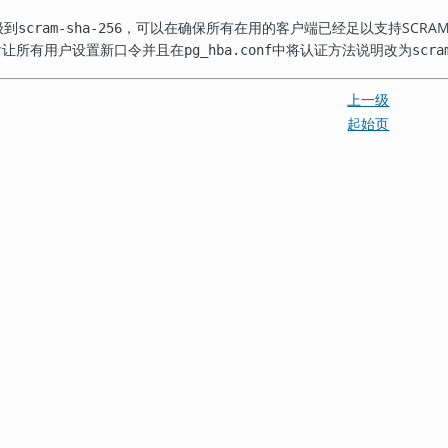
级到
，可以在确保所有在用的客户端已经足以支持SCRA
scram-sha-256
后让所有用户设置新口令并且在
中将认证方法说明改为
pg_hba.conf
scra
上一级
起始页