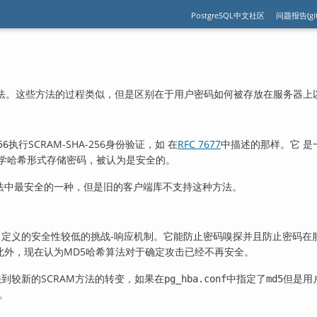
PostgreSQL中文社区
问题报告(git
法。这些方法的过程类似，但是区别在于用户密码如何被存放在服务器上
执行SCRAM-SHA-256身份验证，如 在
RFC 7677
中描述的那样。它 是
56
码学哈希形式存储密码，被认为是安全的。
法中最安全的一种，但是旧的客户端库不支持这种方法。
自定义的安全性较低的挑战-响应机制。它能防止密码嗅探并且防止密码在
此外，现在认为MD5哈希算法对于确定攻击已经不再安全。
到较新的SCRAM方法的转变，如果在
中指定了
但是用
pg_hba.conf
md5
。