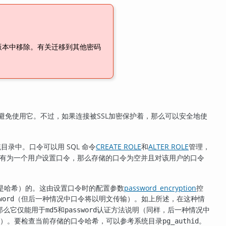
版本中移除。有关迁移到其他密码
避免使用它。不过，如果连接被SSL加密保护着，那么可以安全地使
目录中。口令可以用 SQL 命令
CREATE ROLE
和
ALTER ROLE
管理，
有为一个用户设置口令，那么存储的口令为空并且对该用户的口令
是哈希）的。这由设置口令时的配置参数
password_encryption
控
（但后一种情况中口令将以明文传输）。如上所述，在这种情
word
那么它仅能用于
和
认证方法说明（同样，后一种情况中
md5
password
能了）。要检查当前存储的口令哈希，可以参考系统目录
。
pg_authid