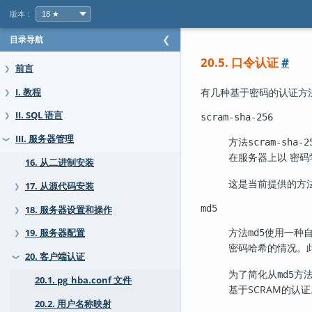
版本：
目录导航
❮
20.5. 口令认证
#
前言
❯
有几种基于密码的认证方
I. 教程
❯
II. SQL 语言
❯
scram-sha-256
III. 服务器管理
方法
❯
scram-sha-2
在服务器上以 密
16. 从二进制安装
这是当前提供的方
17. 从源代码安装
❯
md5
18. 服务器设置和操作
❯
方法
使用一种
19. 服务器配置
md5
❯
密码哈希的情况。
20. 客户端认证
❯
为了简化从
方法
md5
20.1. pg_hba.conf 文件
基于SCRAM的认证
20.2. 用户名称映射