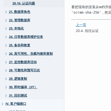
20.16. 认证问题
要把现有的安装从
升
md5
21. 数据库角色
，然
❯
'scram-sha-256'
22. 管理数据库
❯
上一页
23. 本地化
❯
20.4. 信任认证
24. 日常数据库维护任务
❯
25. 备份和恢复
❯
26. 高可用性、负载均衡和复制
❯
27. 监控数据库活动
❯
28. 可靠性和预写日志
❯
29. 逻辑复制
❯
30. 即时编译（JIT）
❯
31. 回归测试
❯
IV. 客户端接口
❯