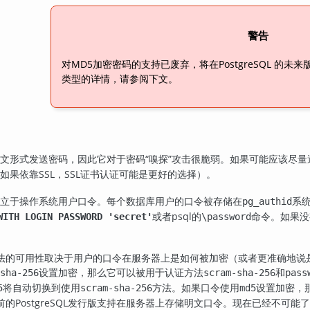
警告
对MD5加密密码的支持已废弃，将在
PostgreSQL
的未来
类型的详情，请参阅下文。
文形式发送密码，因此它对于密码
“
嗅探
”
攻击很脆弱。如果可能应该尽量
如果依靠SSL，SSL证书认证可能是更好的选择）。
立于操作系统用户口令。每个数据库用户的口令被存储在
系统
pg_authid
或者
psql
的
命令。如果没
WITH LOGIN PASSWORD 'secret'
\password
法的可用性取决于用户的口令在服务器上是如何被加密（或者更准确地说
设置加密，那么它可以被用于认证方法
和
sha-256
scram-sha-256
pass
将自动切换到使用
方法。如果口令使用
设置加密，
5
scram-sha-256
md5
的PostgreSQL发行版支持在服务器上存储明文口令。现在已经不可