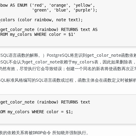
bow AS ENUM ('red', 'orange', 'yellow',

             'green', 'blue', 'purple');

colors (color rainbow, note text);

get_color_note (rainbow) RETURNS text AS

ROM my_colors WHERE color = $1'

SQL语言函数的解释。）
PostgreSQL
将意识到
函数依
get_color_note
eSQL
不会认为
依赖于
表，因此如果删除表
get_color_note
my_colors
仍然有效，尽管执行它会导致错误；创建一个同名的新表将使函数再次正
SQL标准风格编写的SQL语言函数或过程，函数主体会在函数定义时被解
get_color_note (rainbow) RETURNS text

OM my_colors WHERE color = $1;

表的依赖关系将被
命令 所知晓并强制执行。
DROP