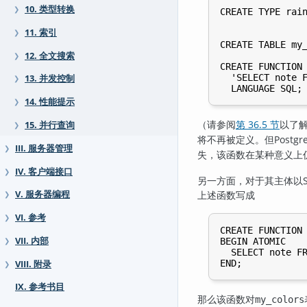
10. 类型转换
❯
CREATE TYPE rain
                
11. 索引
❯
CREATE TABLE my_
12. 全文搜索
❯
CREATE FUNCTION 
  'SELECT note F
13. 并发控制
❯
14. 性能提示
❯
（请参阅
第 36.5 节
以了解
15. 并行查询
❯
将不再被定义。但
Postgr
III. 服务器管理
❯
失，该函数在某种意义上
IV. 客户端接口
❯
另一方面，对于其主体以
上述函数写成
V. 服务器编程
❯
VI. 参考
❯
CREATE FUNCTION 
VII. 内部
BEGIN ATOMIC

❯
  SELECT note FR
VIII. 附录
❯
IX. 参考书目
那么该函数对
my_colors