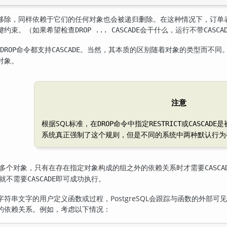
移除，同样依赖于它们的任何对象也会被递归删除。在这种情况下，订单
键约束。（如果希望检查
会干什么，运行不带
DROP ... CASCADE
CASCA
命令都支持
。当然，其本质的区别随着对象的类型而不同
DROP
CASCADE
对象。
注意
根据SQL标准，在
命令中指定
或
是
DROP
RESTRICT
CASCADE
系统真正强制了这个规则，但是不同的系统中两种默认行为
多个对象，只有在存在指定对象构成的组之外的依赖关系时才需要
CASCA
就不需要
即可成功执行。
CASCADE
字符串文字的用户定义函数或过程，
PostgreSQL
会跟踪与函数的外部可见
的依赖关系。例如，考虑以下情况：