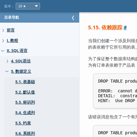
版本：
目录导航
❮
5.15. 依赖跟踪
#
前言
❯
当我们创建一个涉及到很
I. 教程
❯
的表依赖于它所引用的表
II. SQL 语言
❯
为了保证整个数据库结构
4. SQL语法
❯
为有订单表依赖于产品表
5. 数据定义
❯
DROP TABLE produ
5.1. 表基础
ERROR:  cannot d
5.2. 默认值
DETAIL:  constra
5.3. 标识列
5.4. 生成列
该错误消息包含了一个有
5.5. 约束
5.6. 系统列