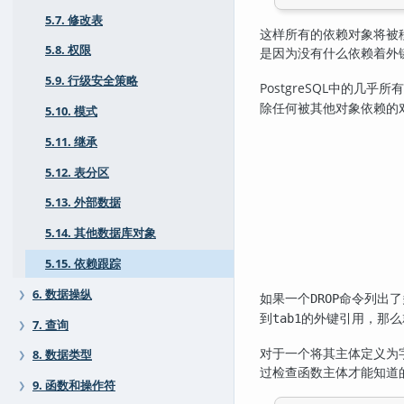
5.7. 修改表
这样所有的依赖对象将被
5.8. 权限
是因为没有什么依赖着外
5.9. 行级安全策略
PostgreSQL
中的几乎所有
除任何被其他对象依赖的
5.10. 模式
5.11. 继承
5.12. 表分区
5.13. 外部数据
5.14. 其他数据库对象
5.15. 依赖跟踪
6. 数据操纵
❯
如果一个
命令列出了
DROP
到
的外键引用，那么
tab1
7. 查询
❯
对于一个将其主体定义为
8. 数据类型
❯
过检查函数主体才能知道
9. 函数和操作符
❯