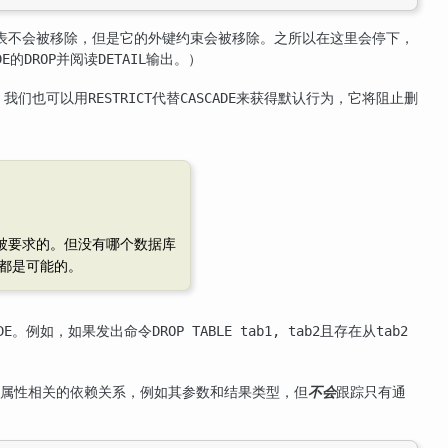
表不会被移除，但是它的外键约束会被移除。之所以在这里会停下，
的
并阅读
输出。）
DE
DROP
DETAIL
。我们也可以用
代替
来获得默认行为，它将阻止删
RESTRICT
CASCADE
被要求的。但没有哪个数据库
都是可能的。
。例如，如果发出命令
且存在从
DE
DROP TABLE tab1, tab2
tab2
属性相关的依赖关系，例如其参数和结果类型，但
不会
跟踪只有通