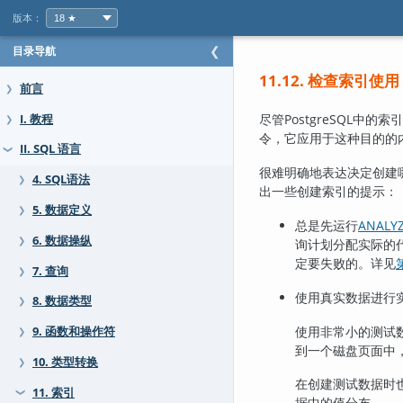
版本：
目录导航
❮
11.12. 检查索引使用
前言
❯
尽管
PostgreSQL
中的索引
I. 教程
❯
令，它应用于这种目的的
II. SQL 语言
❯
很难明确地表达决定创建
4. SQL语法
❯
出一些创建索引的提示：
5. 数据定义
❯
总是先运行
ANALY
6. 数据操纵
❯
询计划分配实际的
定要失败的。详见
第
7. 查询
❯
使用真实数据进行
8. 数据类型
❯
使用非常小的测试数
9. 函数和操作符
❯
到一个磁盘页面中
10. 类型转换
❯
在创建测试数据时
11. 索引
❯
据中的值分布。