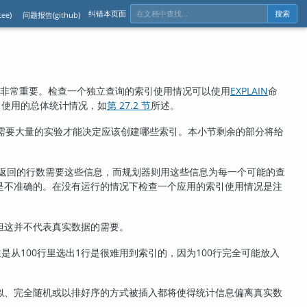
纠错本页面
ee)
问题报告(github)
搜索
非常重要。检查一个独立查询的索引使用情况可以使用
EXPLAIN
命
引使用的总体统计情况，如
第 27.2 节
所述。
需要大量的实验才能决定应该创建哪些索引。本小节剩余的部分将给
返回的行数需要这些信息，而规划器则用这些信息为每一个可能的查
是不准确的。在没有运行的情况下检查一个应用的索引使用情况是注
但这并不代表真实数据的需要。
但是从100行里选出1行是很难用到索引的，因为100行完全可能放入
似、完全随机或以排好序的方式被插入都将使得统计信息偏离真实数