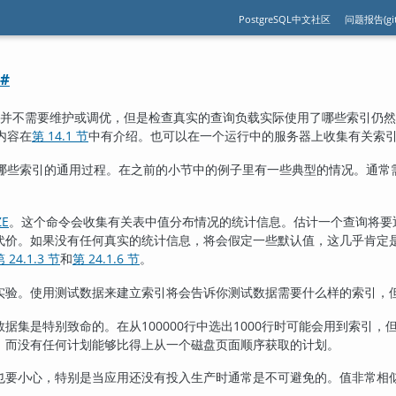
PostgreSQL中文社区
问题报告(git
#
并不需要维护或调优，但是检查真实的查询负载实际使用了哪些索引仍然
内容在
第 14.1 节
中有介绍。也可以在一个运行中的服务器上收集有关索
哪些索引的通用过程。在之前的小节中的例子里有一些典型的情况。通常
ZE
。这个命令会收集有关表中值分布情况的统计信息。估计一个查询将要
代价。如果没有任何真实的统计信息，将会假定一些默认值，这几乎肯定
 24.1.3 节
和
第 24.1.6 节
。
实验。使用测试数据来建立索引将会告诉你测试数据需要什么样的索引，
据集是特别致命的。在从100000行中选出1000行时可能会用到索引，
，而没有任何计划能够比得上从一个磁盘页面顺序获取的计划。
也要小心，特别是当应用还没有投入生产时通常是不可避免的。值非常相