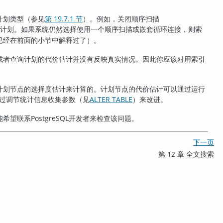
计划类型（参见
第 19.7.1 节
）。例如，关闭顺序扫描
计划。如果系统仍然选择使用一个顺序扫描或嵌套循环连接，则索
已经在前面的小节中解释过了）。
或者查询计划的代价估计并没有反映真实情况。因此你应该对用索引
计划节点的选择度估计来计算的。计划节点的代价估计可以通过运行
过调节统计信息收集参数（见
ALTER TABLE
）来改进。
能希望联系
PostgreSQL
开发者来检查该问题。
下一页
第 12 章 全文搜索