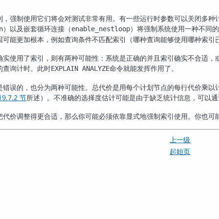
到，强制使用它们将会对测试非常有用。有一些运行时参数可以关闭多种
）以及嵌套循环连接（
）将强制系统使用一种不同的
n
enable_nestloop
因可能更加根本，例如查询条件不匹配索引（哪种查询能够使用哪种索引
确实使用了索引，则有两种可能性：系统是正确的并且索引确实不合适，
的查询计时。此时
命令就能发挥作用了。
EXPLAIN ANALYZE
是错误的，也分为两种可能性。总代价是用每个计划节点的每行代价乘以
19.7.2 节
所述）。不准确的选择度估计可能是由于缺乏统计信息，可以通
把代价调整得更合适，那么你可能必须依靠显式地强制索引使用。你也可
上一级
则
起始页