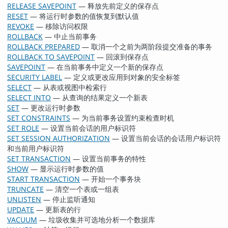
RELEASE SAVEPOINT
— 释放先前定义的保存点
RESET
— 将运行时参数的值恢复到默认值
REVOKE
— 移除访问权限
ROLLBACK
— 中止当前事务
ROLLBACK PREPARED
— 取消一个之前为两阶段提交准备的事务
ROLLBACK TO SAVEPOINT
— 回滚到保存点
SAVEPOINT
— 在当前事务中定义一个新的保存点
SECURITY LABEL
— 定义或更改应用到对象的安全标签
SELECT
— 从表或视图中检索行
SELECT INTO
— 从查询的结果定义一个新表
SET
— 更改运行时参数
SET CONSTRAINTS
— 为当前事务设置约束检查时机
SET ROLE
— 设置当前会话的用户标识符
SET SESSION AUTHORIZATION
— 设置当前会话的会话用户标识符
和当前用户标识符
SET TRANSACTION
— 设置当前事务的特性
SHOW
— 显示运行时参数的值
START TRANSACTION
— 开始一个事务块
TRUNCATE
— 清空一个表或一组表
UNLISTEN
— 停止监听通知
UPDATE
— 更新表的行
VACUUM
— 垃圾收集并可选地分析一个数据库