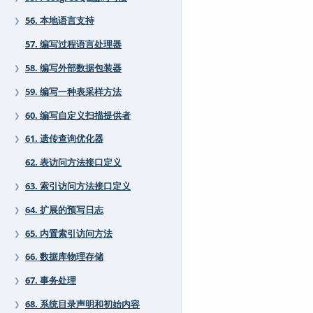
56. 本地语言支持
❯
57. 编写过程语言处理器
58. 编写外部数据包装器
❯
59. 编写一种表采样方法
❯
60. 编写自定义扫描提供者
❯
61. 遗传查询优化器
❯
62. 表访问方法接口定义
63. 索引访问方法接口定义
❯
64. 扩展的预写日志
❯
65. 内置索引访问方法
❯
66. 数据库物理存储
❯
67. 事务处理
❯
68. 系统目录声明和初始内容
❯