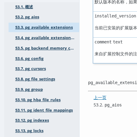
默认版本的名称，如
53.1. 概述
installed_version
53.2. pg_aios
当前已安装的扩展版
53.3. pg_available_extensions
53.4. pg_available_extension_versions
comment
text
53.5. pg_backend_memory_contexts
来自扩展控制文件的
53.6. pg_config
53.7. pg_cursors
53.8. pg_file_settings
pg_available_extensi
53.9. pg_group
上一页
53.10. pg_hba_file_rules
53.2.
pg_aios
53.11. pg_ident_file_mappings
53.12. pg_indexes
53.13. pg_locks