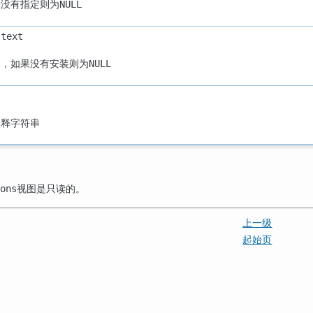
果没有指定则为
NULL
text
本，如果没有安装则为
NULL
注释字符串
视图是只读的。
ons
上一级
起始页