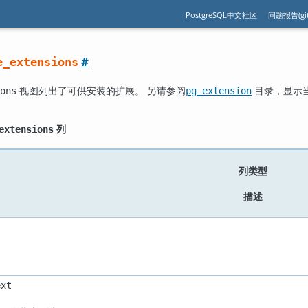
PostgreSQL中文社区
问题报告(git
#
e_extensions
视图列出了可供安装的扩展。 另请参阅
目录，显示
ons
pg_extension
列
extensions
列类型
描述
ext