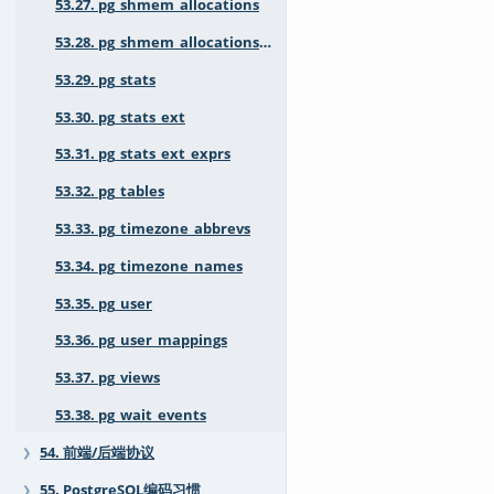
53.27. pg_shmem_allocations
53.28. pg_shmem_allocations_numa
53.29. pg_stats
53.30. pg_stats_ext
53.31. pg_stats_ext_exprs
53.32. pg_tables
53.33. pg_timezone_abbrevs
53.34. pg_timezone_names
53.35. pg_user
53.36. pg_user_mappings
53.37. pg_views
53.38. pg_wait_events
54. 前端/后端协议
❯
55. PostgreSQL编码习惯
❯