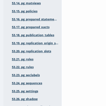
53.14. pg_matviews
53.15. pg_policies
53.16. pg_prepared_statements
53.17. pg_prepared_xacts
53.18. pg_publication_tables
53.19. pg_replication_origin_status
53.20. pg_replication_slots
53.21. pg_roles
53.22. pg_rules
53.23. pg_seclabels
53.24. pg_sequences
53.25. pg_settings
53.26. pg_shadow