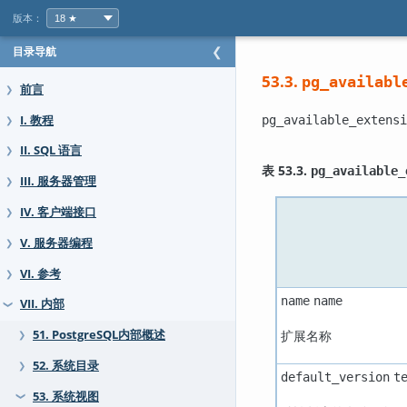
版本：
目录导航
❮
53.3.
pg_availabl
前言
❯
I. 教程
pg_available_extensi
❯
II. SQL 语言
❯
表 53.3.
pg_available_
III. 服务器管理
❯
IV. 客户端接口
❯
V. 服务器编程
❯
VI. 参考
❯
name
name
VII. 内部
❯
扩展名称
51. PostgreSQL内部概述
❯
52. 系统目录
❯
default_version
t
53. 系统视图
❯