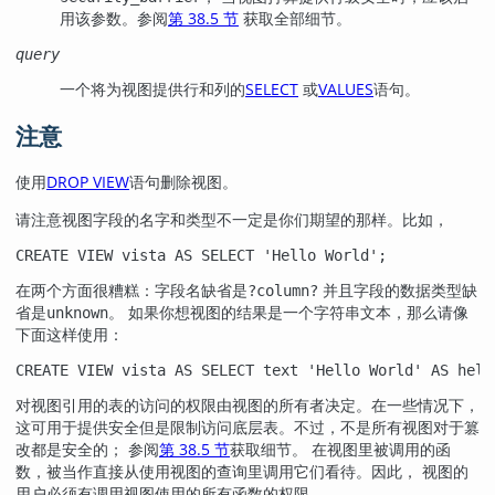
用该参数。参阅
第 38.5 节
获取全部细节。
query
一个将为视图提供行和列的
SELECT
或
VALUES
语句。
注意
使用
DROP VIEW
语句删除视图。
请注意视图字段的名字和类型不一定是你们期望的那样。比如，
CREATE VIEW vista AS SELECT 'Hello World';
在两个方面很糟糕：字段名缺省是
并且字段的数据类型缺
?column?
省是
。 如果你想视图的结果是一个字符串文本，那么请像
unknown
下面这样使用：
CREATE VIEW vista AS SELECT text 'Hello World' AS hell
对视图引用的表的访问的权限由视图的所有者决定。在一些情况下，
这可用于提供安全但是限制访问底层表。不过，不是所有视图对于篡
改都是安全的； 参阅
第 38.5 节
获取细节。 在视图里被调用的函
数，被当作直接从使用视图的查询里调用它们看待。因此， 视图的
用户必须有调用视图使用的所有函数的权限。