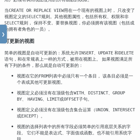
当
用在一个现有的视图上时， 只改变了
CREATE OR REPLACE VIEW
视图定义的SELECT规则。其他视图属性，包括所有权、权限和非
SELECT规则， 保持不变。要替换视图，你必须拥有该视图（包括成
为拥有者角色的一员）。
❯
可更新的视图
简单的视图是自动可更新的：系统允许
、
和
INSERT
UPDATE
DELETE
语句，和在常规表上一样的方式，被用在视图上。 如果视图满足所
有下列的条件，那么就是自动可更新的：
视图在它的
列表中必须只有一个条目， 该条目必须是一
FROM
个表或其他可更新视图。
视图定义必须没有在顶级包含
、
、
WITH
DISTINCT
GROUP
、
、
或
子句。
BY
HAVING
LIMIT
OFFSET
视图定义必须没有在顶级包含集合运算（
、
UNION
INTERSECT
或
）。
EXCEPT
视图的选择列表中的所有字段必须简单的引用底层关系的字
段。 它们不能是表达式、字面值或函数。也不能引用系统字
段。