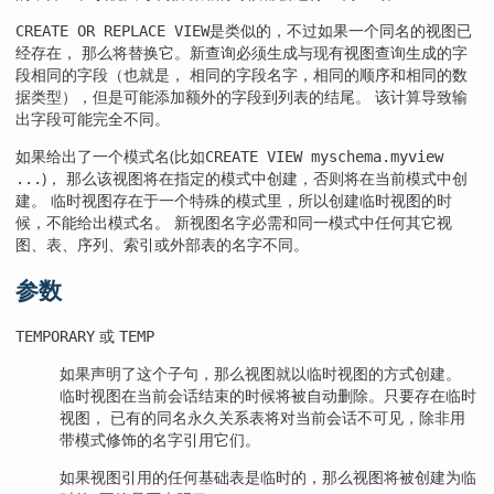
是类似的，不过如果一个同名的视图已
CREATE OR REPLACE VIEW
经存在， 那么将替换它。新查询必须生成与现有视图查询生成的字
段相同的字段（也就是， 相同的字段名字，相同的顺序和相同的数
据类型），但是可能添加额外的字段到列表的结尾。 该计算导致输
出字段可能完全不同。
如果给出了一个模式名(比如
CREATE VIEW myschema.myview
)， 那么该视图将在指定的模式中创建，否则将在当前模式中创
...
建。 临时视图存在于一个特殊的模式里，所以创建临时视图的时
候，不能给出模式名。 新视图名字必需和同一模式中任何其它视
图、表、序列、索引或外部表的名字不同。
参数
或
TEMPORARY
TEMP
如果声明了这个子句，那么视图就以临时视图的方式创建。
临时视图在当前会话结束的时候将被自动删除。只要存在临时
视图， 已有的同名永久关系表将对当前会话不可见，除非用
带模式修饰的名字引用它们。
如果视图引用的任何基础表是临时的，那么视图将被创建为临