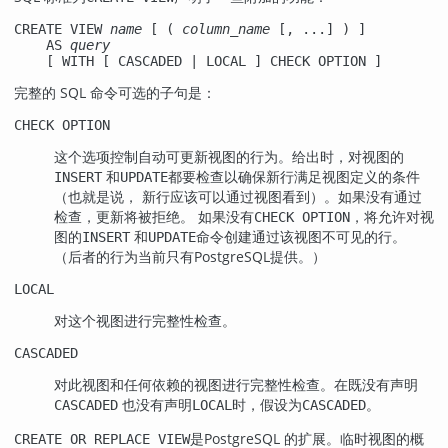
CREATE VIEW 
name
 [ ( 
column_name
 [, ...] ) ]

    AS 
query
    [ WITH [ CASCADED | LOCAL ] CHECK OPTION ]
完整的 SQL 命令可选的子句是：
CHECK OPTION
这个选项控制自动可更新视图的行为。给出时，对视图的
和
都要检查以确保新行满足视图定义的条件
INSERT
UPDATE
（也就是说， 新行应该可以通过视图看到）。如果没有通过
检查，更新将被拒绝。 如果没有
，将允许对视
CHECK OPTION
图的
和
命令创建通过该视图不可见的行。
INSERT
UPDATE
（后者的行为当前只有
PostgreSQL
提供。）
LOCAL
对这个视图进行完整性检查。
CASCADED
对此视图和任何依赖的视图进行完整性检查。在既没有声明
也没有声明
时，假设为
。
CASCADED
LOCAL
CASCADED
是
PostgreSQL
的扩展。临时视图的概
CREATE OR REPLACE VIEW