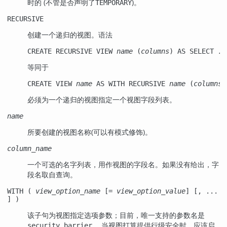
时的 (不管是否声明了
)。
TEMPORARY
RECURSIVE
创建一个递归的视图。语法
CREATE RECURSIVE VIEW 
name
 (
columns
) AS SELECT 
..
等同于
CREATE VIEW 
name
 AS WITH RECURSIVE 
name
 (
columns
)
必须为一个递归的视图指定一个视图字段列表。
name
所要创建的视图名称(可以有模式修饰)。
column_name
一个可选的名字列表，用作视图的字段名。如果没有给出，字
段名取自查询。
WITH (
view_option_name
[=
view_option_value
] [, ...
] )
该子句为视图指定选项参数；目前，唯一支持的参数名是
， 当视图打算提供行级安全时，应该启
security_barrier