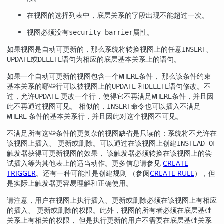
在视图的选择列表中，底层关系的字段出现不能超过一次。
视图必须没有
属性。
security_barrier
如果视图是自动可更新的，那么系统将转换视图上的任意
、
INSERT
或
语句为相应的底层基本关系上的语句。
UPDATE
DELETE
如果一个自动可更新的视图包含一个
条件， 那么该条件约束
WHERE
基本关系的哪些行可以被视图上的
和
语句修改。不
UPDATE
DELETE
过，允许
更改一个行，使得它不再满足
条件，并且因
UPDATE
WHERE
此不再通过视图可见。 相似的，
命令也可以插入不满足
INSERT
条件的基本关系行，并且因此对这个视图不可见。
WHERE
不满足所有这些条件的更复杂的视图缺省是只读的：系统将不允许在
该视图上插入、 更新或删除。可以通过在该视图上创建
INSTEAD OF
触发器获得可更新视图的效果， 该触发器必须转换在该视图上的尝
试插入等为其他表上的适当动作。更多信息请参见
CREATE
TRIGGER
。还有一种可能性是创建规则 （参阅
CREATE RULE
），但
是实际上触发器更容易理解和正确使用。
请注意，用户在视图上执行插入、更新或删除必须在该视图上有相应
的插入、 更新或删除的权限。此外，视图的所有者必须在底层基础
关系上有相关的权限， 但是执行更新的用户不需要在底层基础关系