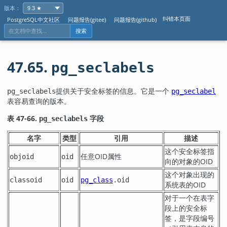
版本：
纠错本页面
PostgreSQL中文社区
问题报告(gitee)
问题报告(github)
搜索
47.65.
pg_seclabels
提供关于安全标签的信息。它是一个
pg_seclabels
pg_seclabel
表容易查询的版本。
表 47-66.
字段
pg_seclabels
名字
类型
引用
描述
这个安全标签指
任意OID属性
objoid
oid
向的对象的OID
这个对象出现的
classoid
oid
pg_class
.oid
系统表的OID
对于一个在表字
段上的安全标
签，是字段编号