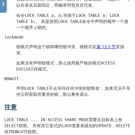
❯
以在表名后面指定，明确表明包含后代表。
命令
等效于
LOCK TABLE a, b;
LOCK TABLE a; LOCK
。 表是按照
命令中声明的顺序一个接
TABLE b;
LOCK TABLE
一个顺序上锁的。
lockmode
锁模式声明这个锁和哪些锁冲突。锁模式在
第 13.3 节
里描
述。
如果没有声明锁模式，那么使用最严格的模式
ACCESS
模式。
EXCLUSIVE
NOWAIT
声明
不去等待任何冲突的锁释放： 如果无法不等
LOCK TABLE
待立即获取所要求的锁，那么事务退出。
注意
需要在目标表上有
LOCK TABLE ... IN ACCESS SHARE MODE
权限。 所有其它形式的
需要表级别的
，
SELECT
LOCK
UPDATE
DELETE
或
权限。
TRUNCATE