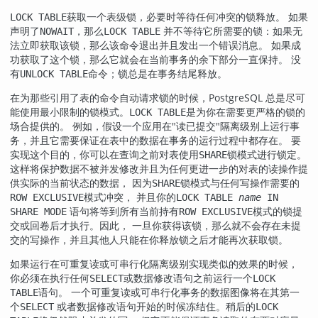
获取一个表级锁，必要时等待任何冲突的锁释放。 如果
LOCK TABLE
声明了
，那么
并不等待它所需要的锁：如果无
NOWAIT
LOCK TABLE
法立即获取该锁，那么该命令退出并且发出一个错误消息。 如果成
功获取了这个锁，那么它就会在当前事务的余下部分一直保持。 没
有
命令；锁总是在事务结尾释放。
UNLOCK TABLE
在为那些引用了表的命令自动请求锁的时候，
PostgreSQL
总是尽可
能使用最小限制的锁模式。
是为你在需要更严格的锁的
LOCK TABLE
场合提供的。 例如，假设一个应用在"读已提交"隔离级别上运行事
务，并且它需要保证在表中的数据在事务的运行过程中都存在。 要
实现这个目的，你可以在查询之前对表使用
锁模式进行锁定。
SHARE
这样将保护数据不被并发修改并且为任何更进一步的对表的读操作提
供实际的当前状态的数据， 因为
锁模式与任何写操作需要的
SHARE
模式冲突， 并且你的
ROW EXCLUSIVE
LOCK TABLE
name
IN
语句将等到所有当前持有
模式的锁提
SHARE MODE
ROW EXCLUSIVE
交或回卷后才执行。因此， 一旦你获得该锁，那么就不会存在未提
交的写操作，并且其他人只能在你释放锁之后才能再次获取锁。
如果运行在
或
隔离级别实现类似的效果的时候，
可重复读
可串行化
你必须在执行任何
或数据修改语句之前运行一个
SELECT
LOCK
语句。 一个
或
事务的数据图像将在其第一
TABLE
可重复读
可串行化
个
或者数据修改语句开始的时候冻结住。稍后的
SELECT
LOCK