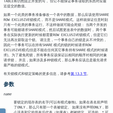
将仍然阻止并发的写， 但它不能保证事务读取的东西对应最
TABLE
近提交的数值。
如果一个此类的事务准备修改一个表中的数据，那么应该使用
SHARE
锁模式， 而不是
模式。这样就保证任意时刻
ROW EXCLUSIVE
SHARE
只有一个此类的事务运行。不这样做就可能会死锁： 当两个并发的
事务可能都请求
模式，然后试图更改表中的数据时， 两个事
SHARE
务在实际执行更新的时候都需要
锁模式，但是它们
ROW EXCLUSIVE
无法再次获取这个锁。 请注意，一个事务自己的锁是从不冲突的，
因此一个事务可以在持有
模式的锁的时候请求
SHARE
ROW
模式(但是不能在任何其它事务持有
模式的时候请
EXCLUSIVE
SHARE
求)。为了避免死锁，所有事务应该保证以相同的顺序对相同的对象
请求锁， 并且，如果涉及多种锁模式，那么事务应该总是最先请求
最严格的锁模式。
有关锁模式和锁定策略的更多信息，请参考
第 13.3 节
。
参数
name
要锁定的现存表的名字(可以有模式修饰)。如果在表名前声明
了
，那么只有那一个表被锁定。 如果没有声明
，那
ONLY
ONLY
么该表和它的所有后代表（如果有）都被锁定。可选的，
可
*