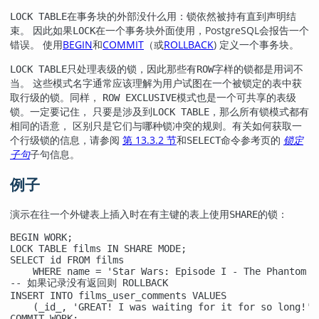
在事务块的外部没什么用：锁依然被持有直到声明结
LOCK TABLE
束。 因此如果
在一个事务块外面使用，
PostgreSQL
会报告一个
LOCK
错误。 使用
BEGIN
和
COMMIT
（或
ROLLBACK
) 定义一个事务块。
只处理表级的锁，因此那些有
字样的锁都是用词不
LOCK TABLE
ROW
当。 这些模式名字通常应该理解为用户试图在一个被锁定的表中获
取行级的锁。同样，
模式也是一个可共享的表级
ROW EXCLUSIVE
锁。一定要记住， 只要是涉及到
，那么所有锁模式都有
LOCK TABLE
相同的语意， 区别只是它们与哪种锁冲突的规则。有关如何获取一
个行级锁的信息，请参阅
第 13.3.2 节
和
命令参考页的
锁定
SELECT
子句
子句信息。
例子
演示在往一个外键表上插入时在有主键的表上使用
的锁：
SHARE
BEGIN WORK;

LOCK TABLE films IN SHARE MODE;

SELECT id FROM films

    WHERE name = 'Star Wars: Episode I - The Phantom Me
-- 如果记录没有返回则 ROLLBACK 

INSERT INTO films_user_comments VALUES

    (_id_, 'GREAT! I was waiting for it for so long!');
COMMIT WORK;