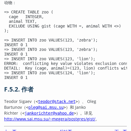
动物：
=> CREATE TABLE zoo (

  cage   INTEGER,

  animal TEXT,

  EXCLUDE USING gist (cage WITH =, animal WITH <>)

);

=> INSERT INTO zoo VALUES(123, 'zebra');

INSERT 0 1

=> INSERT INTO zoo VALUES(123, 'zebra');

INSERT 0 1

=> INSERT INTO zoo VALUES(123, 'lion');

ERROR:  conflicting key value violates exclusion const
DETAIL:  Key (cage, animal)=(123, lion) conflicts with
=> INSERT INTO zoo VALUES(124, 'lion');

INSERT 0 1
F.5.2. 作者
Teodor Sigaev（
）、 Oleg
<
teodor@stack.net
>
Bartunov（
）和 Janko
<
oleg@sai.msu.su
>
Richter（
）。详见
<
jankorichter@yahoo.de
>
http://www.sai.msu.su/~megera/postgres/gist/
。