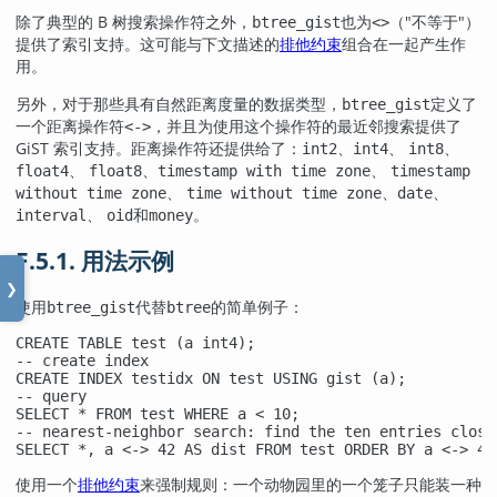
除了典型的 B 树搜索操作符之外，
也为
（
"不等于"
）
btree_gist
<>
提供了索引支持。这可能与下文描述的
排他约束
组合在一起产生作
用。
另外，对于那些具有自然距离度量的数据类型，
定义了
btree_gist
一个距离操作符
，并且为使用这个操作符的最近邻搜索提供了
<->
GiST 索引支持。距离操作符还提供给了：
、
、
、
int2
int4
int8
、
、
、
float4
float8
timestamp with time zone
timestamp
、
、
、
without time zone
time without time zone
date
、
和
。
interval
oid
money
F.5.1. 用法示例
❯
使用
代替
的简单例子：
btree_gist
btree
CREATE TABLE test (a int4);

-- create index

CREATE INDEX testidx ON test USING gist (a);

-- query

SELECT * FROM test WHERE a < 10;

-- nearest-neighbor search: find the ten entries closes
SELECT *, a <-> 42 AS dist FROM test ORDER BY a <-> 42
使用一个
排他约束
来强制规则：一个动物园里的一个笼子只能装一种