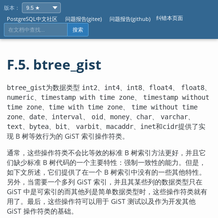
版本：
纠错本页面
PostgreSQL中文社区
问题报告(gitee)
问题报告(github)
搜索
F.5. btree_gist
为数据类型
、
、
、
、
、
btree_gist
int2
int4
int8
float4
float8
、
、
numeric
timestamp with time zone
timestamp without
、
、
time zone
time with time zone
time without time
、
、
、
、
、
、
、
zone
date
interval
oid
money
char
varchar
、
、
、
、
、
和
提供了实
text
bytea
bit
varbit
macaddr
inet
cidr
现 B 树等效行为的 GiST 索引操作符类。
通常，这些操作符类不会比等效的标准 B 树索引方法更好，并且它
们缺少标准 B 树代码的一个主要特性：强制一致性的能力。但是，
如下文所述，它们提供了在一个 B 树索引中没有的一些其他特性。
另外，当需要一个多列 GiST 索引，并且其某些列的数据类型只在
GiST 中是可索引的而其他列是简单数据类型时，这些操作符类就有
用了。最后，这些操作符可以用于 GiST 测试以及作为开发其他
GiST 操作符类的基础。