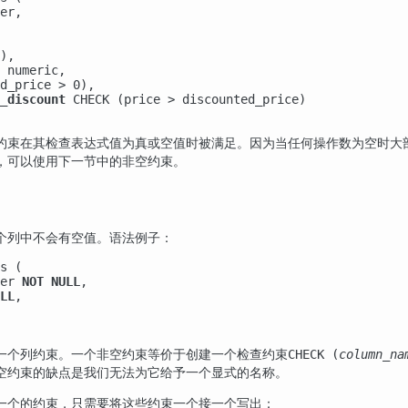
er,

),

 numeric,

d_price > 0),

_discount
 CHECK (price > discounted_price)

约束在其检查表达式值为真或空值时被满足。因为当任何操作数为空时大
，可以使用下一节中的非空约束。
个列中不会有空值。语法例子：
s (

er 
NOT NULL
,

LL
,

一个列约束。一个非空约束等价于创建一个检查约束
CHECK (
column_na
空约束的缺点是我们无法为它给予一个显式的名称。
一个的约束，只需要将这些约束一个接一个写出：