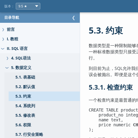
版本：
目录导航
❮
5.3. 约束
前言
❯
I. 教程
❯
数据类型是一种限制能够
II. SQL 语言
❯
一种标准数据类型只接受
行。
4. SQL语法
❯
5. 数据定义
到目前为止，SQL允许
❯
误会被抛出。即便是这个
5.1. 表基础
5.3.1. 检查约束
5.2. 默认值
5.3. 约束
一个检查约束是最普通的
5.4. 系统列
CREATE TABLE product
    product_no integ
5.5. 修改表
    name text,

5.6. 权限
    price numeric 
CH
);
5.7. 行安全策略