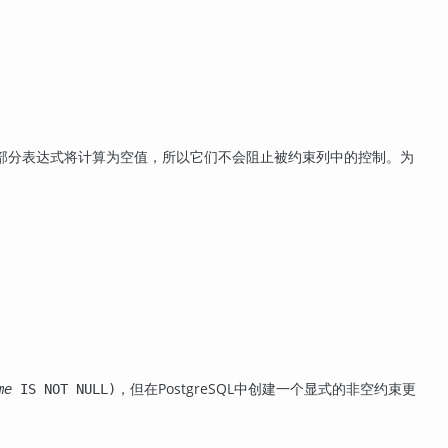
部分表达式将计算为空值，所以它们不会阻止被约束列中的控制。为
，但在
PostgreSQL
中创建一个显式的非空约束更
me
IS NOT NULL)