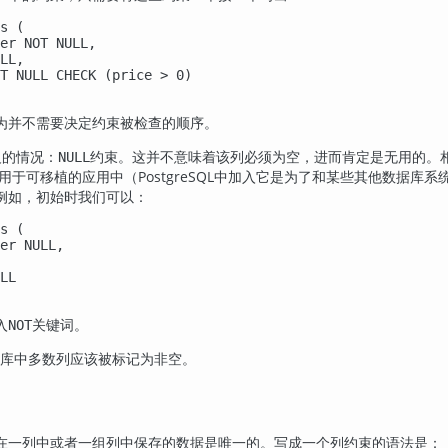
s (

er NOT NULL,

LL,

T NULL CHECK (price > 0)

为并不需要决定约束被检查的顺序。
反的情况：
约束。这并不意味着该列必须为空，进而肯定是无用的。相
NULL
用于可移植的应用中（
PostgreSQL
中加入它是为了和某些其他数据库系
例如，初始时我们可以：
s (

er NULL,

LL

入
关键词。
NOT
库中多数列应该被标记为非空。
在一列中或者一组列中保存的数据是唯一的。写成一个列约束的语法是：