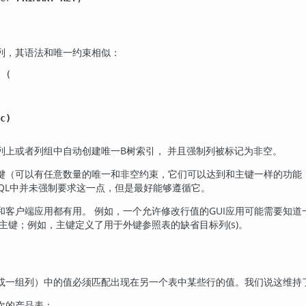
列，其语法和唯一约束相似：
 (

c)
列上或者列组中自动创建唯一B树索引， 并且强制列被标记为
。
非空
键（可以有任意数量的唯一和非空约束，它们可以达到和主键一样的功能
QL
中并未强制要求这一点，但是最好能够遵循它。
和客户端应用都有用。 例如，一个允许修改行值的GUI应用可能需要知道
主键；例如，主键定义了用于外键参照表的缺省目标列(s)。
或一组列）中的值必须匹配出现在另一个表中某些行的值。我们说这维持
次的产品表：