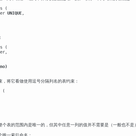
s (

er 
UNIQUE
,

：
s (

er,

no)
束，将它看做使用逗号分隔列名的表约束：
 (

整个表的范围内是唯一的，但其中任意一列的值并不需要是（一般也不是
个唯一索引命名：