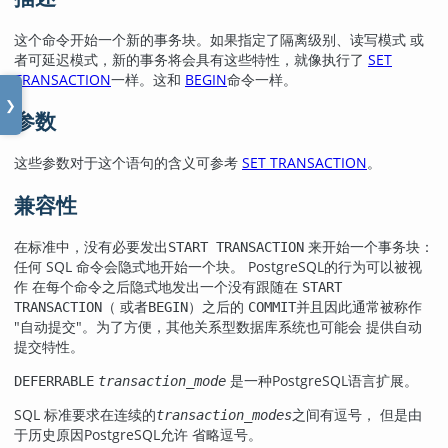
这个命令开始一个新的事务块。如果指定了隔离级别、读写模式 或
者可延迟模式，新的事务将会具有这些特性，就像执行了
SET
TRANSACTION
一样。这和
BEGIN
命令一样。
❯
参数
这些参数对于这个语句的含义可参考
SET TRANSACTION
。
兼容性
在标准中，没有必要发出
来开始一个事务块：
START TRANSACTION
任何 SQL 命令会隐式地开始一个块。
PostgreSQL
的行为可以被视
作 在每个命令之后隐式地发出一个没有跟随在
START
（ 或者
）之后的
并且因此通常被称作
TRANSACTION
BEGIN
COMMIT
"自动提交"
。为了方便，其他关系型数据库系统也可能会 提供自动
提交特性。
是一种
PostgreSQL
语言扩展。
DEFERRABLE
transaction_mode
SQL 标准要求在连续的
之间有逗号， 但是由
transaction_modes
于历史原因
PostgreSQL
允许 省略逗号。