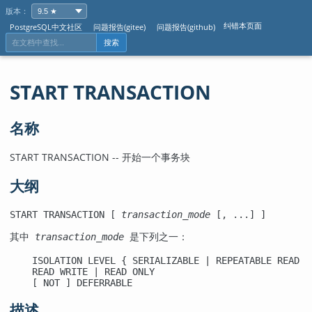
版本：
纠错本页面
PostgreSQL中文社区
问题报告(gitee)
问题报告(github)
搜索
START TRANSACTION
名称
START TRANSACTION -- 开始一个事务块
大纲
START TRANSACTION [ 
transaction_mode
 [, ...] ]

其中 
transaction_mode
 是下列之一：
    ISOLATION LEVEL { SERIALIZABLE | REPEATABLE READ |
    READ WRITE | READ ONLY

    [ NOT ] DEFERRABLE
描述