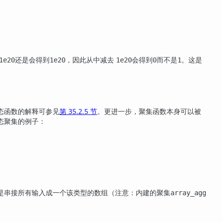
还是会得到
，因此从中减去
会得到
而不是
。这是
1e20
1e20
1e20
0
1
态函数的解释可参见
第 35.2.5 节
。更进一步，聚集函数本身可以被
态聚集的例子：
是串接所有输入成一个该类型的数组（注意：内建的聚集
array_agg