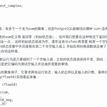
est_complex;

载：有多于一个名为
的聚集，但是
PostgreSQL
能够找出哪种 sum 
sum
述的
定义将 返回零（初始状态值）。也许我们想要在这种情况下返回空 
sum
这一点， 这样初始状态值就为空。通常这表示
将需要 检查一个空
sfunc
到状态变量中并且接着在第二个非空输入值上 开始应用转换函数就足够
会自动这样做。
默认行为是只要碰到了一个空输入值，之前的状态值就保持不变。因此，
ct，而是把它编码为测试空输入并且做所需要的事情。
杂的聚集例子。它要求两份运行状态：输入的总和以及输入的计数。最终
实现看起来像：
g(float8)
 (float8)

ccum,

,

t8_avg,

,0}'
