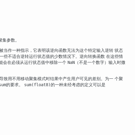
聚集参数。
被当作一种指示，它表明该逆向函数无法为这个特定输入逆转 状态
一些不适合逆转运行状态值的少数情况下。逆向转换函数 在这些情
可能会在必须从运行状态值中移除一个
（不是一个数字）输入时撒
NaN
导致用不用移动聚集模式时结果中产生用户可见的差别。为一 个聚
的要求。
的一种未经考虑的定义可以是
sum
sum(
float8
)