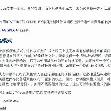
要求一个三元素的数组，而不只是两个元素，因为它累积平方和以及
ccum
许用
和
选项控制以什么顺序把行传递给该聚集的转换
DISTINCT
ORDER BY
E AGGREGATE
命令。
聚集模式
持
移动聚集模式
，这种模式允许 很大程度上提高在具有移动帧起点的窗口
思想是在通常的
"前向"
转换函数之外，聚集提供一个
逆向转换函数
，该
作 为前向转换函数，它可以使用减法作为逆向转换函数。如果没有一个逆
时间与输入行的数量乘以平均帧长度成比例。如果有一个逆向 转换函数，
状态中最早的行的聚集输入值被传递给逆向转换 函数。它必须重新构建出
换函数保存比普通聚集模式下 更多的状态。因此，移动聚集模式使用一种
态函数（如 果需要）。如果不需要额外的状态，这些可以和普通模式的数
把上面给定的
聚集扩展成 支持移动聚集模式：
sum
 (complex)

add,
