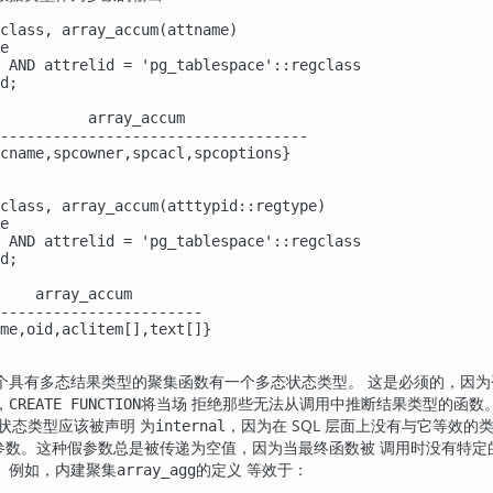
class, array_accum(attname)

e

 AND attrelid = 'pg_tablespace'::regclass

d;

          array_accum              

-----------------------------------

cname,spcowner,spcacl,spcoptions}

class, array_accum(atttypid::regtype)

e

 AND attrelid = 'pg_tablespace'::regclass

d;

    array_accum        

-----------------------

me,oid,aclitem[],text[]}

个具有多态结果类型的聚集函数有一个多态状态类型。 这是必须的，因为
，
将当场 拒绝那些无法从调用中推断结果类型的函数
CREATE FUNCTION
且状态类型应该被声明 为
，因为在 SQL 层面上没有与它等效
internal
参数。这种假参数总是被传递为空值，因为当最终函数被 调用时没有特定
。例如，内建聚集
的定义 等效于：
array_agg