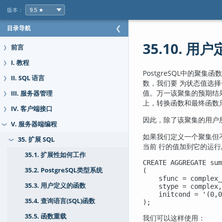
版本：
目录导航
❮
35.10. 
前言
❯
I. 教程
❯
PostgreSQL
中的聚集函
II. SQL 语言
❯
数，我们要 为状态值选
值。万一该聚集的预期结
III. 服务器管理
❯
上，转换函数和最终函数
IV. 客户端接口
❯
因此，除了该聚集的用户
V. 服务器端编程
❯
如果我们定义一个聚集但
35. 扩展 SQL
❯
当前 行的值加到它的运
35.1. 扩展性如何工作
CREATE AGGREGATE sum
35.2. PostgreSQL类型系统
(

    sfunc = complex_
35.3. 用户定义的函数
    stype = complex,

    initcond = '(0,0
35.4. 查询语言(SQL)函数
);
35.5. 函数重载
我们可以这样使用：