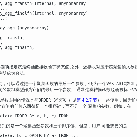
y_agg_transfn(internal, anynonarray)

..;

y_agg_finalfn(internal, anynonarray)

..;

ay_agg (anynonarray)

g_transfn,

,

y_agg_finalfn,

选项指定该最终函数接收除了状态值 之外，还接收对应于该聚集输入参
a
 声明成为合法。
同，可以通过把一个聚集函数的最后一个参数 声明为一个
数组
VARIADIC
同的数组类型作为它们的最后一个参数。 通常这类转换函数也会被标上
VA
易被误用的情况是与
选项（ 见
第 4.2.7 节
）一起使用，因为解
ORDER BY
右侧的任何东西都是一个排序键，而不是一个 聚集的参数。例如，在
Y
ate(a ORDER BY a, b, c) FROM ...
看到的是一个聚集函数参数和三个排序键。但是，用户 可能想要的是
ate(a, b, c ORDER BY a) FROM ...