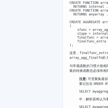
CREATE FUNCTION arra
  RETURNS internal .
CREATE FUNCTION arra
  RETURNS anyarray .
CREATE AGGREGATE arr
(

    sfunc = array_ag
    stype = internal
    finalfunc = arra
    finalfunc_extra

);
这里，
finalfunc_extr
的
array_agg_finalfn
与常规函数的习惯大致相
集的转换函数也必须有相
注意:
可变聚集最容
要记住在
ORDER B
SELECT myaggreg
中，解析器将认为
SELECT myaggreg