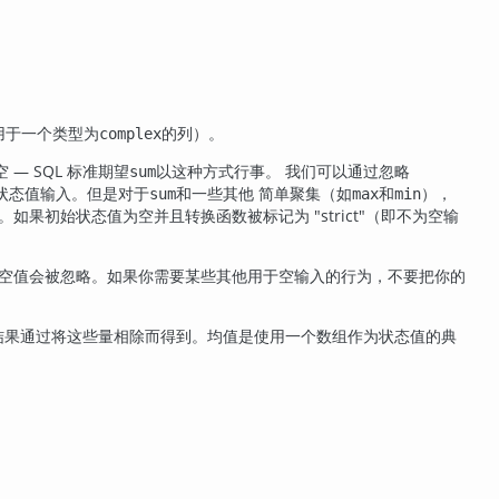
适用于一个类型为
的列）。
complex
— SQL 标准期望
以这种方式行事。 我们可以通过忽略
sum
状态值输入。但是对于
和一些其他 简单聚集（如
和
），
sum
max
min
了。如果初始状态值为空并且转换函数被标记为
"strict"
（即不为空输
空值会被忽略。如果你需要某些其他用于空输入的行为，不要把你的
结果通过将这些量相除而得到。均值是使用一个数组作为状态值的典