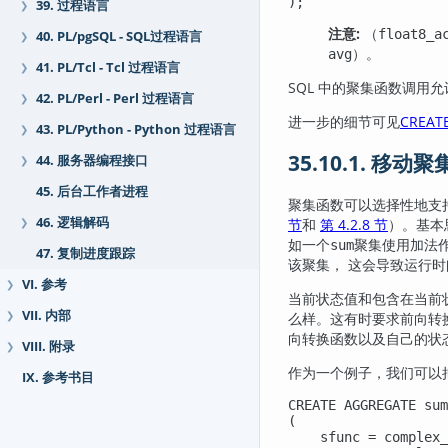
);
39. 过程语言
❯
注意:
（
float8_a
40. PL/pgSQL - SQL过程语言
❯
）。
avg
41. PL/Tcl - Tcl 过程语言
❯
SQL 中的聚集函数调用允
42. PL/Perl - Perl 过程语言
❯
进一步的细节可见
CREAT
43. PL/Python - Python 过程语言
❯
35.10.1. 移动
44. 服务器编程接口
❯
45. 后台工作者进程
聚集函数可以选择性地支
46. 逻辑解码
节
和
第 4.2.8 节
）。基本
❯
如一个
聚集使用加法
sum
47. 复制进度跟踪
该聚集， 这会导致运行
VI. 参考
❯
当前状态值和包含在当前
VII. 内部
❯
么样。这有时要求前向转
向转换函数以及自己的状
VIII. 附录
❯
作为一个例子，我们可以
IX. 参考书目
CREATE AGGREGATE sum
(

    sfunc = complex_