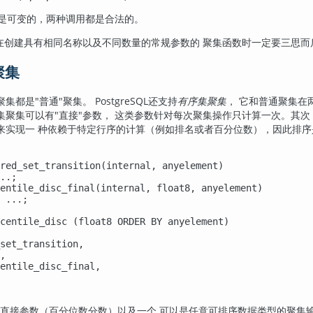
是可变的，两种调用都是合法的。
在创建具有相同名称以及不同数量的常规参数的 聚集函数时一定要三思而
集聚集
聚集都是
"普通"
聚集。
PostgreSQL
还支持
有序集聚集
， 它和普通聚集在
集聚集可以有
"直接"
参数， 这类参数针对每次聚集操作只计算一次。其次
来实现一 种依赖于特定行序的计算（例如排名或者百分位数），因此排序
red_set_transition(internal, anyelement)

..;

entile_disc_final(internal, float8, anyelement)

 ...;

centile_disc (float8 ORDER BY anyelement)

set_transition,

,

entile_disc_final,

直接参数（百分位数分数）以及一个 可以是任意可排序数据类型的聚集