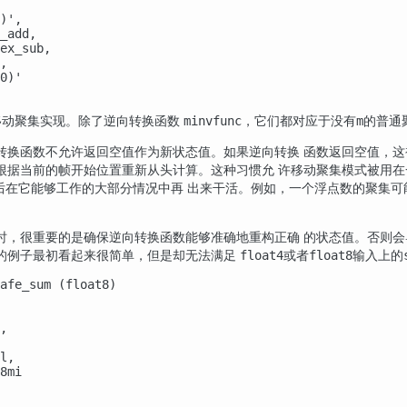
)',

_add,

ex_sub,

,

0)'

移动聚集实现。除了逆向转换函数
，它们都对应于没有
的普通
minvfunc
m
转换函数不允许返回空值作为新状态值。如果逆向转换 函数返回空值，这
根据当前的帧开始位置重新从头计算。这种习惯允 许移动聚集模式被用在
后在它能够工作的大部分情况中再 出来干活。例如，一个浮点数的聚集
时，很重要的是确保逆向转换函数能够准确地重构正确 的状态值。否则会
的例子最初看起来很简单，但是却无法满足
或者
输入上的
float4
float8
afe_sum (float8)

,

l,

8mi
