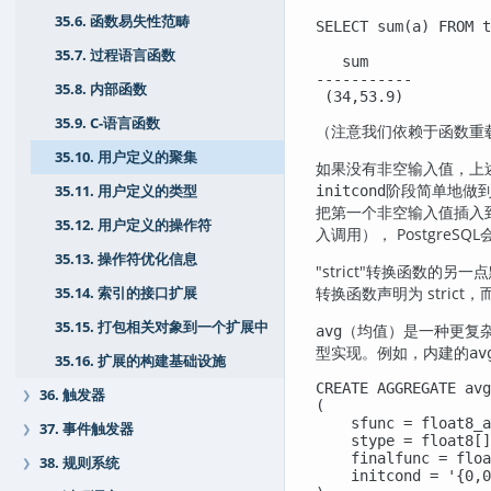
35.6. 函数易失性范畴
SELECT sum(a) FROM t
35.7. 过程语言函数
   sum

-----------

35.8. 内部函数
 (34,53.9)
35.9. C-语言函数
（注意我们依赖于函数重
35.10. 用户定义的聚集
如果没有非空输入值，上
阶段简单地做到
initcond
35.11. 用户定义的类型
把第一个非空输入值插入
35.12. 用户定义的操作符
入调用），
PostgreSQL
35.13. 操作符优化信息
"strict"
转换函数的另一点
转换函数声明为 stri
35.14. 索引的接口扩展
35.15. 打包相关对象到一个扩展中
（均值）是一种更复
avg
型实现。例如，内建的
av
35.16. 扩展的构建基础设施
CREATE AGGREGATE avg
36. 触发器
❯
(

    sfunc = float8_a
37. 事件触发器
❯
    stype = float8[]
    finalfunc = floa
38. 规则系统
❯
    initcond = '{0,0