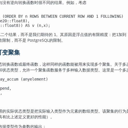
与没有逆向转换函数时很不同的结果。例如，考虑
 (ORDER BY n ROWS BETWEEN CURRENT ROW AND 1 FOLLOWING)

e20::float8),

::float8)) AS v (n,x);
第二个结果，而不是我们期待的
。其原因是浮点值的有限精度：把
加到
1
1
性限制，而不是
PostgreSQL
的限制。
和可变聚集
态转换函数或最终函数，这样同样的函数能被用来实现多个聚集。关于多
和状态类型，允许一个聚集函数服务于多种输入数据类型。这里是一个多
ay_accum (anyelement)

pend,

,

用的实际状态类型是把实际输入类型作为元素的数组类型。该聚集的行为
具有比上述定义更好的性能）。
数据类型作为参数的输出：