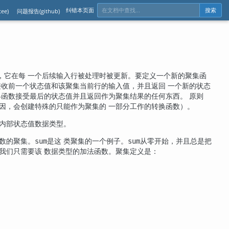
纠错本页面
ee)
问题报告(github)
搜索
，它在每 一个后续输入行被处理时被更新。要定义一个新的聚集函
接收前一个状态值和该聚集当前行的输入值，并且返回 一个新的状态
终函数接受最后的状态值并且返回作为聚集结果的任何东西。 原则
因，会创建特殊的只能作为聚集的 一部分工作的转换函数）。
内部状态值数据类型。
数的聚集。
是这 类聚集的一个例子。
从零开始，并且总是把
sum
sum
我们只需要该 数据类型的加法函数。聚集定义是：