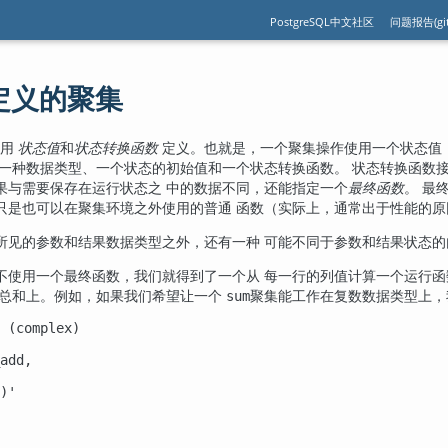
PostgreSQL中文社区
问题报告(git
用户定义的聚集
数用
状态值
和
状态转换函数
定义。也就是，一个聚集操作使用一个状态值
择一种数据类型、一个状态的初始值和一个状态转换函数。 状态转换函数
果与需要保存在运行状态之 中的数据不同，还能指定一个
最终函数
。 最
只是也可以在聚集环境之外使用的普通 函数（实际上，通常出于性能的原
所见的参数和结果数据类型之外，还有一种 可能不同于参数和结果状态的
不使用一个最终函数，我们就得到了一个从 每一行的列值计算一个运行函
行总和上。例如，如果我们希望让一个
聚集能工作在复数数据类型上，
sum
 (complex)

add,

)'
