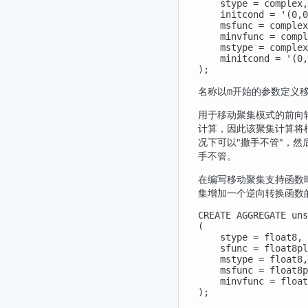
    stype = complex,

    initcond = '(0,0
    msfunc = complex
    minvfunc = compl
    mstype = complex
    minitcond = '(0,
);
名称以
开始的参数定义
m
用于移动聚集模式的前向
计算，因此该聚集计算将
况下可以
"撒手不管"
，然
手不管。
在编写移动聚集支持函数
集增加一个逆向转换函数
CREATE AGGREGATE uns
(

    stype = float8,

    sfunc = float8pl
    mstype = float8,

    msfunc = float8p
    minvfunc = float
);