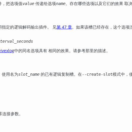
件，把选项值
传递给选项
。存在哪些选项以及它们的效果 取
value
name
用指定的逻辑解码输出插件。 见
第 47 章
。如果该槽已经存在，这个选项
terval_seconds
ivexlog
中的同名选项具有 相同的效果。请参考那里的描述。
，使用名为
的已有逻辑复制槽。在
模式中，
slot_name
--create-slot
。
库连接参数。