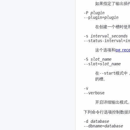
如果指定了输出插
-P
plugin
--plugin=
plugin
在创建一个槽时使
-s
interval_seconds
--status-interval=
in
这个选项和
pg_rece
-S
slot_name
--slot=
slot_name
在
模式中
--start
的槽。
-v
--verbose
开启详细输出模式
下列命令行选项控制数据
-d
database
--dbname=
database