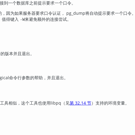
接到一个数据库之前提示要求一个口令。
的，因为如果服务器要求口令认证，
pg_dump
将自动提示要求一个口令。
，值得键入
来避免额外的连接尝试。
-W
l
的版本并且退出。
gical
命令行参数的帮助，并且退出。
工具相似，这个工具也使用
libpq
（见
第 32.14 节
）支持的环境变量。
。