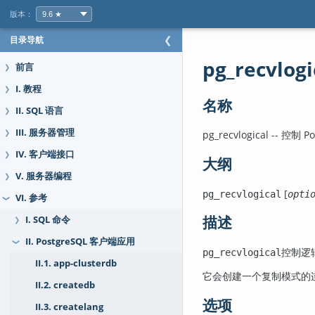
版本：
目录导航
❮
pg_recvlogi
前言
❯
I. 教程
❯
名称
II. SQL 语言
❯
III. 服务器管理
pg_recvlogical -- 控制
Po
❯
IV. 客户端接口
❯
大纲
V. 服务器编程
❯
[
pg_recvlogical
opti
VI. 参考
❯
描述
I. SQL 命令
❯
II. PostgreSQL 客户端应用
❯
控制逻
pg_recvlogical
II.1. app-clusterdb
它会创建一个复制模式的
II.2. createdb
选项
II.3. createlang