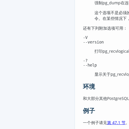
强制
pg_dump
在连
这个选项不是必须
令。在某些情况下
还有下列附加选项可用：
-V
--version
打印
pg_recvlogica
-?
--help
显示关于
pg_recvlo
环境
和大部分其他
PostgreSQL
例子
一个例子请见
第 47.1 节