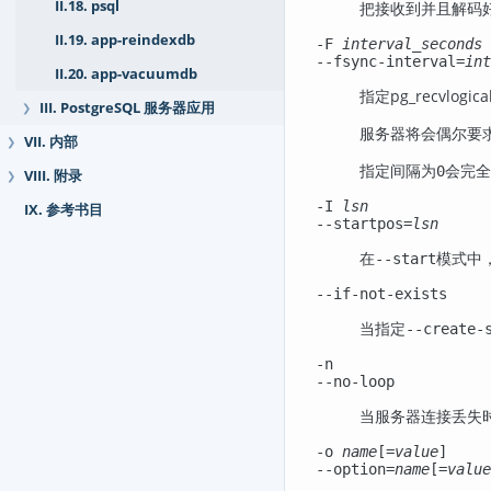
II.18. psql
把接收到并且解码
II.19. app-reindexdb
-F
interval_seconds
--fsync-interval=
int
II.20. app-vacuumdb
指定
pg_recvlogica
III. PostgreSQL 服务器应用
❯
服务器将会偶尔要
VII. 内部
❯
指定间隔为
会完全
0
VIII. 附录
❯
-I
lsn
IX. 参考书目
--startpos=
lsn
在
模式中，
--start
--if-not-exists
当指定
--create-
-n
--no-loop
当服务器连接丢失
-o
name
[=
value
]
--option=
name
[=
value