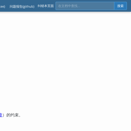
纠错本页面
ee)
问题报告(github)
搜索
章
）的约束。