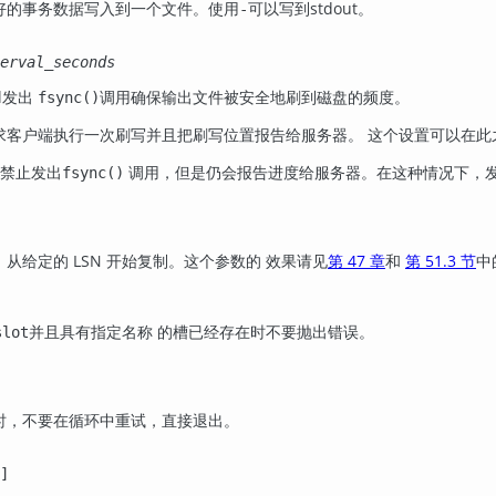
好的事务数据写入到一个文件。使用
可以写到
stdout
。
-
erval_seconds
l
发出
调用确保输出文件被安全地刷到磁盘的频度。
fsync()
求客户端执行一次刷写并且把刷写位置报告给服务器。 这个设置可以在此
禁止发出
调用，但是仍会报告进度给服务器。在这种情况下，
fsync()
从给定的 LSN 开始复制。这个参数的 效果请见
第 47 章
和
第 51.3 节
中
并且具有指定名称 的槽已经存在时不要抛出错误。
slot
时，不要在循环中重试，直接退出。
]