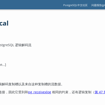
PostgreSQL中文社区
问题报告(git
cal
stgreSQL
逻辑解码流
...]
on
辑解码复制槽以及来自这种复制槽的流数据。
连接，因此它受到和
pg_receivexlog
相同的约束，还有逻辑复制（
第 47 