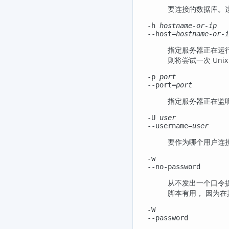
要连接的数据库。
-h
hostname-or-ip
--host=
hostname-or-i
指定服务器正在运行
则将尝试一次 Uni
-p
port
--port=
port
指定服务器正在监听连
-U
user
--username=
user
要作为哪个用户连
-w
--no-password
从不发出一个口令
脚本有用， 因为
-W
--password