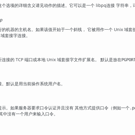
这个选项的详细含义请见动作的描述。它可以是一个
libpq
连接 字符串，
p
的机器的主机名。如果该值开始于一个斜线， 它被用作一个 Unix 域
x 域套接字连接。
接的 TCP 端口或本地 Unix 域套接字文件扩展名。 默认是放在
PGPOR
接。默认是用当前操作系统用户名。
提示。如果服务器要求口令认证并且没有 其他方式提供口令（例如一个
.p
在其中没有一个用户来输入口令。