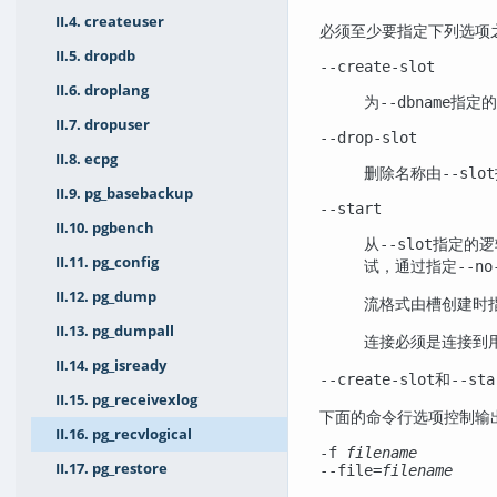
II.4. createuser
必须至少要指定下列选项
II.5. dropdb
--create-slot
II.6. droplang
为
指定的
--dbname
II.7. dropuser
--drop-slot
II.8. ecpg
删除名称由
--slot
II.9. pg_basebackup
--start
II.10. pgbench
从
指定的逻
--slot
II.11. pg_config
试，通过指定
--no
II.12. pg_dump
流格式由槽创建时
II.13. pg_dumpall
连接必须是连接到
II.14. pg_isready
和
--create-slot
--sta
II.15. pg_receivexlog
下面的命令行选项控制输
II.16. pg_recvlogical
-f
filename
II.17. pg_restore
--file=
filename