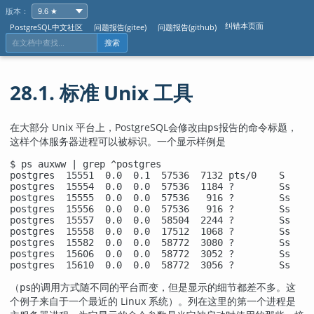
版本：
纠错本页面
PostgreSQL中文社区
问题报告(gitee)
问题报告(github)
搜索
28.1. 标准 Unix 工具
在大部分 Unix 平台上，
PostgreSQL
会修改由
报告的命令标题，
ps
这样个体服务器进程可以被标识。一个显示样例是
$ ps auxww | grep ^postgres

postgres  15551  0.0  0.1  57536  7132 pts/0    S    1
postgres  15554  0.0  0.0  57536  1184 ?        Ss   1
postgres  15555  0.0  0.0  57536   916 ?        Ss   1
postgres  15556  0.0  0.0  57536   916 ?        Ss   1
postgres  15557  0.0  0.0  58504  2244 ?        Ss   1
postgres  15558  0.0  0.0  17512  1068 ?        Ss   1
postgres  15582  0.0  0.0  58772  3080 ?        Ss   1
postgres  15606  0.0  0.0  58772  3052 ?        Ss   1
postgres  15610  0.0  0.0  58772  3056 ?        Ss   1
（
的调用方式随不同的平台而变，但是显示的细节都差不多。这
ps
个例子来自于一个最近的 Linux 系统）。列在这里的第一个进程是