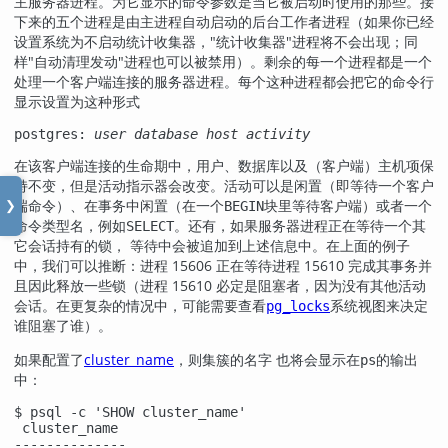
主服务器进程。为它显示的命令参数是当它被启动时使用的那些。接
下来的五个进程是由主进程自动启动的后台工作者进程（如果你已经
设置系统为不启动统计收集器，
"统计收集器"
进程将不会出现；同
样
"自动清理发动"
进程也可以被禁用）。剩余的每一个进程都是一个
处理一个客户端连接的服务器进程。每个这种进程都会把它的命令行
显示设置为这种形式
postgres: 
user
database
host
activity
在该客户端连接的生命期中，用户、数据库以及（客户端）主机项保
持不变，但是活动指示器会改变。活动可以是
（即等待一个客户
闲置
端命令）、
（在一个
块里等待客户端）或者一个
在事务中闲置
BEGIN
❯
命令类型名，例如
。还有，如果服务器进程正在等待一个其
SELECT
它会话持有的锁，
会被追加到上述信息中。在上面的例子
等待中
中，我们可以推断：进程 15606 正在等待进程 15610 完成其事务并
且因此释放一些锁（进程 15610 必定是阻塞者，因为没有其他活动
会话。在更复杂的情况中，可能需要查看
系统视图来决定
pg_locks
谁阻塞了谁）。
如果配置了
cluster_name
，则集簇的名字 也将会显示在
的输出
ps
中：
$ psql -c 'SHOW cluster_name'

 cluster_name

--------------
