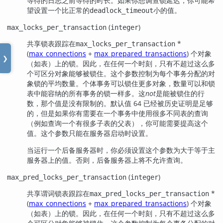
等待的日志之前等待的时长。如果你想调查锁延迟，你可能希
望设置一个比正常的
小的值。
deadlock_timeout
(
)
max_locks_per_transaction
integer
共享锁表跟踪在
*
max_locks_per_transaction
(
max_connections
+
max_prepared_transactions
) 个对象
❯
（如表）上的锁。因此，在任何一个时刻，只有不超过这么多
个可区分对象能够被锁住。这个参数控制为每个事务分配的对
象锁的平均数量。个体事务可以锁住更多对象，数量可以和锁
表中能容纳的所有事务的锁一样多。这
not
是能被锁住的行
数，那个值是没有限制的。默认值 64 已经被历史证明是足够
的，但是如果你有需要在一个事务中使用很多不同表的查询
（例如查询一个有很多子表的父表），你可能需要提高这个
值。这个参数只能在服务器启动时设置。
当运行一个后备服务器时，你必须设置这个参数为大于等于主
服务器上的值。否则，后备服务器上将不允许查询。
(
)
max_pred_locks_per_transaction
integer
共享谓词锁表跟踪在
*
max_pred_locks_per_transaction
(
max_connections
+
max_prepared_transactions
) 个对象
（如表）上的锁。因此，在任何一个时刻，只有不超过这么多