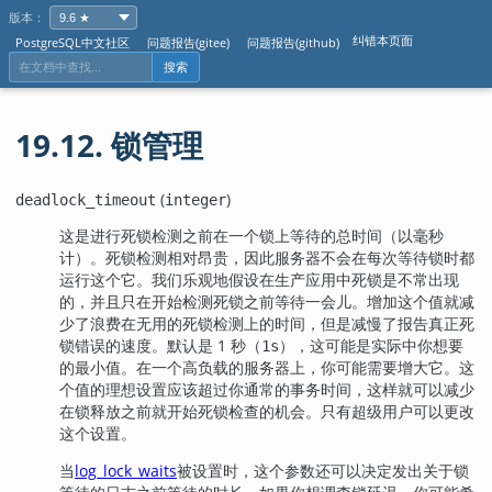
版本：
纠错本页面
PostgreSQL中文社区
问题报告(gitee)
问题报告(github)
搜索
19.12. 锁管理
(
)
deadlock_timeout
integer
这是进行死锁检测之前在一个锁上等待的总时间（以毫秒
计）。死锁检测相对昂贵，因此服务器不会在每次等待锁时都
运行这个它。我们乐观地假设在生产应用中死锁是不常出现
的，并且只在开始检测死锁之前等待一会儿。增加这个值就减
少了浪费在无用的死锁检测上的时间，但是减慢了报告真正死
锁错误的速度。默认是 1 秒（
），这可能是实际中你想要
1s
的最小值。在一个高负载的服务器上，你可能需要增大它。这
个值的理想设置应该超过你通常的事务时间，这样就可以减少
在锁释放之前就开始死锁检查的机会。只有超级用户可以更改
这个设置。
当
log_lock_waits
被设置时，这个参数还可以决定发出关于锁