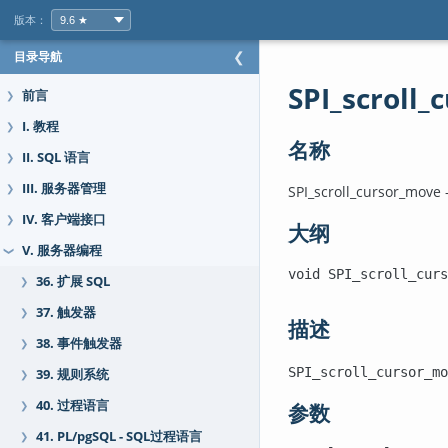
版本：
目录导航
❮
SPI_scroll
前言
❯
I. 教程
❯
名称
II. SQL 语言
❯
III. 服务器管理
SPI_scroll_cursor_mo
❯
IV. 客户端接口
❯
大纲
V. 服务器编程
❯
void SPI_scroll_curs
36. 扩展 SQL
❯
                    
37. 触发器
❯
描述
38. 事件触发器
❯
SPI_scroll_cursor_mo
39. 规则系统
❯
40. 过程语言
❯
参数
41. PL/pgSQL - SQL过程语言
❯