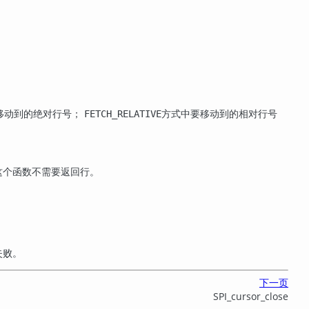
移动到的绝对行号；
方式中要移动到的相对行号
FETCH_RELATIVE
这个函数不需要返回行。
失败。
下一页
SPI_cursor_close