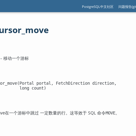
PostgreSQL中文社区
问题报告(git
_cursor_move
ve -- 移动一个游标
or_move(Portal 
portal
, FetchDirection 
direction
,

        long 
count
)
在一个游标中跳过 一定数量的行。这等效于 SQL 命令
。
ve
MOVE