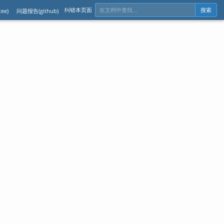
纠错本页面
ee)
问题报告(github)
搜索