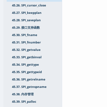
45.26. SPI_cursor_close
45.27. SPI_keepplan
45.28. SPI_saveplan
45.29. 接口支持函数
45.30. SPI_fname
45.31. SPI_fnumber
45.32. SPI_getvalue
45.33. SPI_getbinval
45.34. SPI_gettype
45.35. SPI_gettypeid
45.36. SPI_getrelname
45.37. SPI_getnspname
45.38. 内存管理
45.39. SPI_palloc