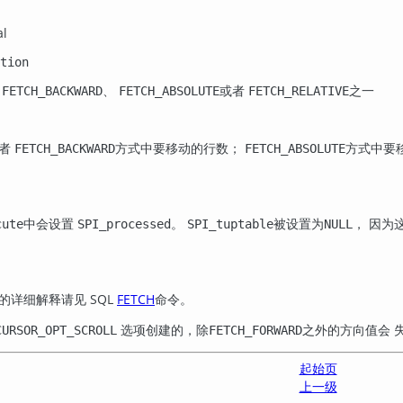
l
tion
、
、
或者
之一
FETCH_BACKWARD
FETCH_ABSOLUTE
FETCH_RELATIVE
者
方式中要移动的行数；
方式中要
FETCH_BACKWARD
FETCH_ABSOLUTE
中会设置
。
被设置为
， 因为
cute
SPI_processed
SPI_tuptable
NULL
的详细解释请见 SQL
FETCH
命令。
选项创建的，除
之外的方向值会 
CURSOR_OPT_SCROLL
FETCH_FORWARD
起始页
上一级