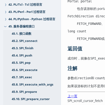
Portal
portal
42. PL/Tcl - Tcl 过程语言
❯
包含该游标的 porta
43. PL/Perl - Perl 过程语言
❯
FetchDirection
direc
44. PL/Python - Python 过程语言
❯
FETCH_FORWARD
45. 服务器编程接口
❯
long
count
45.1. 接口函数
或
FETCH_FORWARD
45.2. SPI_connect
返回值
45.3. SPI_finish
45.4. SPI_push
成功时，就像在
SPI_exe
45.5. SPI_pop
注解
45.6. SPI_execute
45.7. SPI_exec
参数
和
direction
count
45.8. SPI_execute_with_args
如果该游标的计划不是用
45.9. SPI_prepare
上一页
45.10. SPI_prepare_cursor
SPI_scroll_cursor_fetch