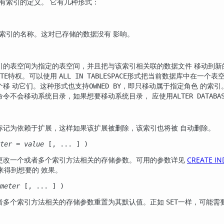
有索引的定义。 它有几种形式：
索引的名称。这对已存储的数据没有 影响。
引的表空间为指定的表空间，并且把与该索引相关联的数据文件 移动到
特权。可以使用
形式把当前数据库中在一个表空
TE
ALL IN TABLESPACE
个移 动它们。这种形式也支持
，即只移动属于指定角色 的索引
OWNED BY
命令不会移动系统目录，如果想要移动系统目录， 应使用
ALTER DATABA
标记为依赖于扩展，这样如果该扩展被删除，该索引也将被 自动删除。
ter
=
value
[, ... ] )
更改一个或者多个索引方法相关的存储参数。可用的参数详见
CREATE IN
来得到想要的 效果。
meter
[, ... ] )
者多个索引方法相关的存储参数重置为其默认值。正如
一样，可能需
SET