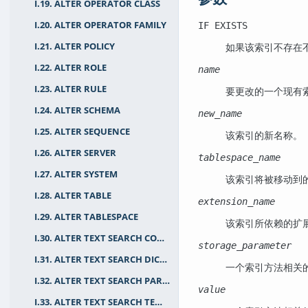
I.19. ALTER OPERATOR CLASS
I.20. ALTER OPERATOR FAMILY
IF EXISTS
I.21. ALTER POLICY
如果该索引不存在
I.22. ALTER ROLE
name
I.23. ALTER RULE
要更改的一个现有
I.24. ALTER SCHEMA
new_name
I.25. ALTER SEQUENCE
该索引的新名称。
I.26. ALTER SERVER
tablespace_name
I.27. ALTER SYSTEM
该索引将被移动到
I.28. ALTER TABLE
extension_name
I.29. ALTER TABLESPACE
该索引所依赖的扩
I.30. ALTER TEXT SEARCH CONFIGURATION
storage_parameter
I.31. ALTER TEXT SEARCH DICTIONARY
一个索引方法相关
I.32. ALTER TEXT SEARCH PARSER
value
I.33. ALTER TEXT SEARCH TEMPLATE