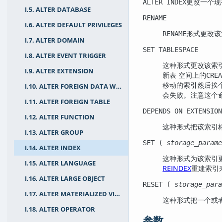
更改一个现
ALTER INDEX
I.5. ALTER DATABASE
RENAME
I.6. ALTER DEFAULT PRIVILEGES
形式更改该
RENAME
I.7. ALTER DOMAIN
SET TABLESPACE
I.8. ALTER EVENT TRIGGER
这种形式更改该索
I.9. ALTER EXTENSION
新表 空间上的
CREA
移动的索引然后挨
I.10. ALTER FOREIGN DATA WRAPPER
会失败。注意这个
I.11. ALTER FOREIGN TABLE
DEPENDS ON EXTENSION
I.12. ALTER FUNCTION
这种形式把该索引
I.13. ALTER GROUP
SET (
storage_parame
I.14. ALTER INDEX
这种形式为该索引
I.15. ALTER LANGUAGE
REINDEX
重建索引
I.16. ALTER LARGE OBJECT
RESET (
storage_para
I.17. ALTER MATERIALIZED VIEW
这种形式把一个或
I.18. ALTER OPERATOR
参数