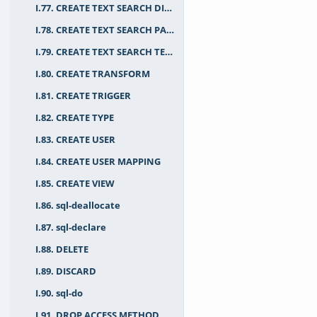
I.77. CREATE TEXT SEARCH DICTIONARY
I.78. CREATE TEXT SEARCH PARSER
I.79. CREATE TEXT SEARCH TEMPLATE
I.80. CREATE TRANSFORM
I.81. CREATE TRIGGER
I.82. CREATE TYPE
I.83. CREATE USER
I.84. CREATE USER MAPPING
I.85. CREATE VIEW
I.86. sql-deallocate
I.87. sql-declare
I.88. DELETE
I.89. DISCARD
I.90. sql-do
I.91. DROP ACCESS METHOD