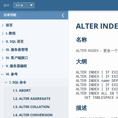
版本：
目录导航
❮
ALTER IND
前言
❯
I. 教程
❯
名称
II. SQL 语言
❯
III. 服务器管理
ALTER INDEX -- 更
❯
IV. 客户端接口
❯
大纲
V. 服务器编程
❯
ALTER INDEX [ IF EXI
VI. 参考
❯
ALTER INDEX [ IF EXI
ALTER INDEX 
name
 DEP
I. SQL 命令
❯
ALTER INDEX [ IF EXI
ALTER INDEX [ IF EXI
I.1. ABORT
ALTER INDEX ALL IN T
    SET TABLESPACE 
n
I.2. ALTER AGGREGATE
描述
I.3. ALTER COLLATION
I.4. ALTER CONVERSION