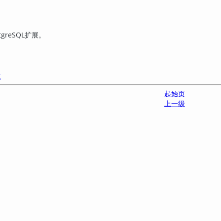
tgreSQL
扩展。
X
起始页
上一级