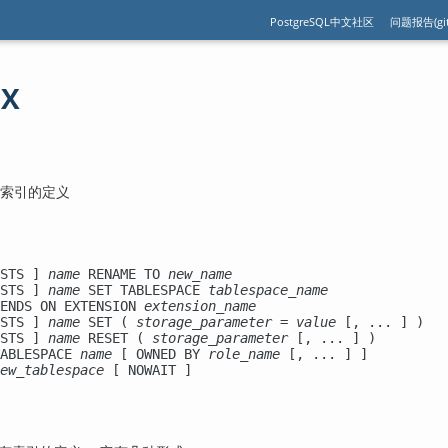
PostgreSQL中文社区
问题报告(git
EX
改一个索引的定义
STS ] 
name
 RENAME TO 
new_name
STS ] 
name
 SET TABLESPACE 
tablespace_name
ENDS ON EXTENSION 
extension_name
STS ] 
name
 SET ( 
storage_parameter
 = 
value
 [, ... ] )

STS ] 
name
 RESET ( 
storage_parameter
 [, ... ] )

ABLESPACE 
name
 [ OWNED BY 
role_name
 [, ... ] ]

ew_tablespace
 [ NOWAIT ]