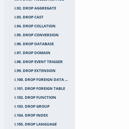
I.92. DROP AGGREGATE
I.93. DROP CAST
I.94. DROP COLLATION
I.95. DROP CONVERSION
I.96. DROP DATABASE
I.97. DROP DOMAIN
I.98. DROP EVENT TRIGGER
I.99. DROP EXTENSION
I.100. DROP FOREIGN DATA WRAPPER
I.101. DROP FOREIGN TABLE
I.102. DROP FUNCTION
I.103. DROP GROUP
I.104. DROP INDEX
I.105. DROP LANGUAGE