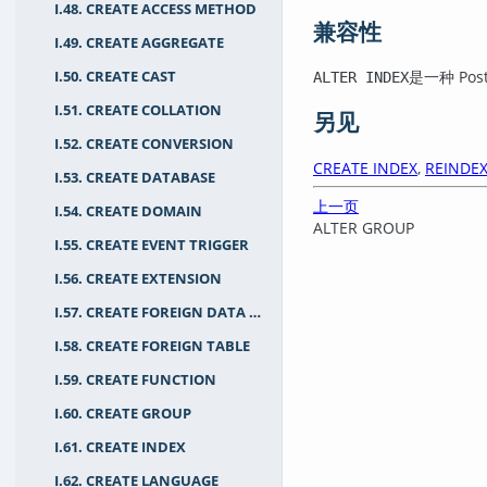
I.48. CREATE ACCESS METHOD
兼容性
I.49. CREATE AGGREGATE
是一种
Pos
I.50. CREATE CAST
ALTER INDEX
I.51. CREATE COLLATION
另见
I.52. CREATE CONVERSION
CREATE INDEX
,
REINDE
I.53. CREATE DATABASE
上一页
I.54. CREATE DOMAIN
ALTER GROUP
I.55. CREATE EVENT TRIGGER
I.56. CREATE EXTENSION
I.57. CREATE FOREIGN DATA WRAPPER
I.58. CREATE FOREIGN TABLE
I.59. CREATE FUNCTION
I.60. CREATE GROUP
I.61. CREATE INDEX
I.62. CREATE LANGUAGE