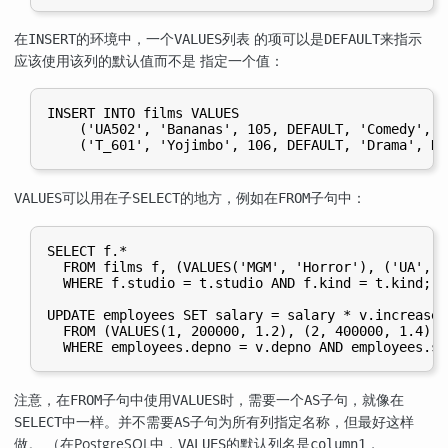
在
的环境中，一个
列表 的项可以是
来指示
INSERT
VALUES
DEFAULT
应该使用该列的默认值而不是 指定一个值：
INSERT INTO films VALUES

    ('UA502', 'Bananas', 105, DEFAULT, 'Comedy', '
可以用在子
的地方，例如在
子句中：
VALUES
SELECT
FROM
SELECT f.*

  FROM films f, (VALUES('MGM', 'Horror'), ('UA', '
  WHERE f.studio = t.studio AND f.kind = t.kind;

UPDATE employees SET salary = salary * v.increase

  FROM (VALUES(1, 200000, 1.2), (2, 400000, 1.4)) 
注意，在
子句中使用
时，需要一个
子句，就像在
FROM
VALUES
AS
中一样。并不需要
子句为所有列指定名称，但最好这样
SELECT
AS
做。 （在
PostgreSQL
中，
的默认列名是
，
VALUES
column1