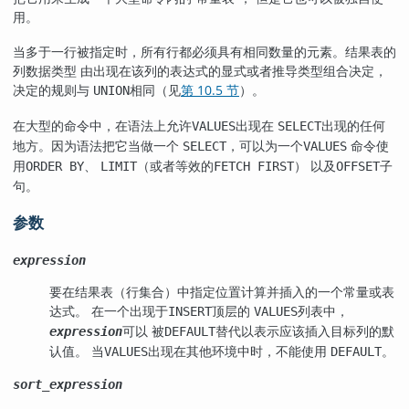
用。
当多于一行被指定时，所有行都必须具有相同数量的元素。结果表的
列数据类型 由出现在该列的表达式的显式或者推导类型组合决定，
决定的规则与
相同（见
第 10.5 节
）。
UNION
在大型的命令中，在语法上允许
出现在
出现的任何
VALUES
SELECT
地方。因为语法把它当做一个
，可以为一个
命令使
SELECT
VALUES
用
、
（或者等效的
） 以及
子
ORDER BY
LIMIT
FETCH FIRST
OFFSET
句。
参数
expression
要在结果表（行集合）中指定位置计算并插入的一个常量或表
达式。 在一个出现于
顶层的
列表中，
INSERT
VALUES
可以 被
替代以表示应该插入目标列的默
expression
DEFAULT
认值。 当
出现在其他环境中时，不能使用
。
VALUES
DEFAULT
sort_expression