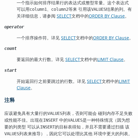
一个指示如何排序结果行的表达式或整型常量。这个表达式
可以用
、
等来 引用该
结果的列。有
column1
column2
VALUES
关详细信息，请参阅
SELECT
文档中的
ORDER BY Clause
。
operator
一个排序操作符。详见
SELECT
文档中的
ORDER BY Clause
。
count
要返回的最大行数。详见
SELECT
文档中的
LIMIT Clause
。
start
开始返回行之前要跳过的行数。详见
SELECT
文档中的
LIMIT
Clause
。
注释
应该避免具有大量行的
列表，否则可能会 碰到内存不足失败
VALUES
或性能不佳。出现在
中的
是一种特殊情况（因为想
INSERT
VALUES
要的列类型 可以从
的目标表得知，并且不需要通过扫描 该
INSERT
列表来推导），因此它可以处理比其他 环境中更大的列表。
VALUES