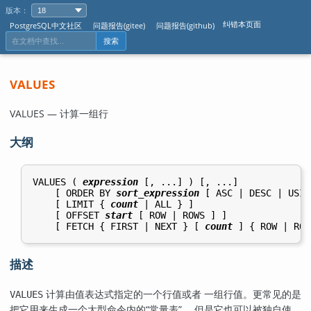
版本：
纠错本页面
PostgreSQL中文社区
问题报告(gitee)
问题报告(github)
搜索
VALUES
VALUES — 计算一组行
大纲
VALUES ( 
expression
 [, ...] ) [, ...]

    [ ORDER BY 
sort_expression
 [ ASC | DESC | USIN
    [ LIMIT { 
count
 | ALL } ]

    [ OFFSET 
start
 [ ROW | ROWS ] ]

    [ FETCH { FIRST | NEXT } [ 
count
描述
计算由值表达式指定的一个行值或者 一组行值。更常见的是
VALUES
把它用来生成一个大型命令内的
“
常量表
”
， 但是它也可以被独自使