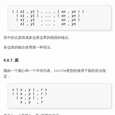
( ( 
x1
 , 
y1
 ) , ... , ( 
xn
 , 
yn
 ) )

  ( 
x1
 , 
y1
 ) , ... , ( 
xn
 , 
yn
 )

  ( 
x1
 , 
y1
   , ... ,   
xn
 , 
yn
 )

x1
 , 
y1
   , ... ,   
xn
 , 
yn
其中的点是组成多边形边界的线段的端点。
多边形的输出使用第一种语法。
8.8.7. 圆
圆由一个圆心和一个半径代表。
类型的值用下面的语法指
circle
定：
< ( 
x
 , 
y
 ) , 
r
 >

( ( 
x
 , 
y
 ) , 
r
 )

  ( 
x
 , 
y
 ) , 
r
x
 , 
y
   , 
r