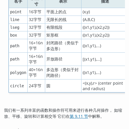
名字
表示
描述
寸
16字节
平面上的点
(x,y)
point
32字节
无限长的线
{A,B,C}
line
32字节
有限线段
((x1,y1),(x2,y2))
lseg
32字节
矩形框
((x1,y1),(x2,y2))
box
16+16n
封闭路径（类似于
((x1,y1),...)
path
字节
多边形）
16+16n
开放路径
[(x1,y1),...]
path
字节
40+16n
多边形（类似于封
((x1,y1),...)
polygon
字节
闭路径）
<(x,y),r> (center point
24字节
圆
circle
and radius)
我们有一系列丰富的函数和操作符可用来进行各种几何操作， 如缩
放、平移、旋转和计算相交等 它们在
第 9.11 节
中解释。