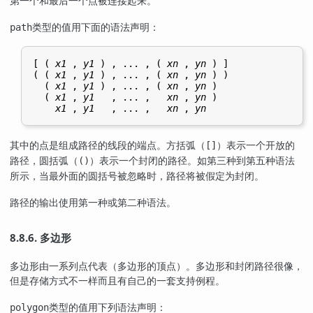
第一个和最后一个点被连接起来。
类型的值用下面的语法声明：
path
[ ( 
x1
 , 
y1
 ) , ... , ( 
xn
 , 
yn
 ) ]

( ( 
x1
 , 
y1
 ) , ... , ( 
xn
 , 
yn
 ) )

  ( 
x1
 , 
y1
 ) , ... , ( 
xn
 , 
yn
 )

  ( 
x1
 , 
y1
   , ... ,   
xn
 , 
yn
 )

x1
 , 
y1
   , ... ,   
xn
 , 
yn
其中的点是组成路径的线段的端点。方括弧（
）表示一个开放的
[]
路径，圆括弧（
）表示一个封闭的路径。如第三种到第五种语法
()
所示，当最外面的圆括号被忽略时，路径将被假定为封闭。
路径的输出使用第一种或第二种语法。
8.8.6. 多边形
多边形由一系列点代表（多边形的顶点）。多边形和封闭路径很像，
但是存储方式不一样而且有自己的一套支持例程。
类型的值用下列语法声明：
polygon