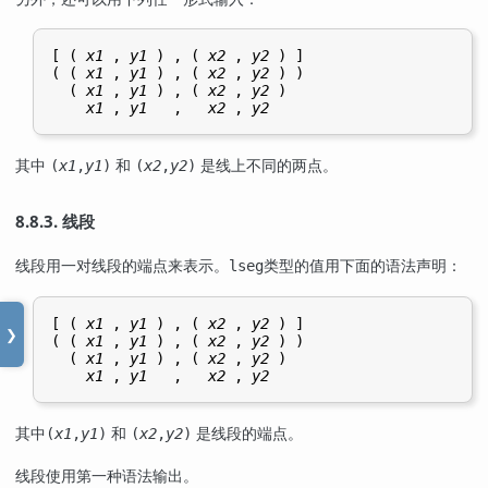
[ ( 
x1
 , 
y1
 ) , ( 
x2
 , 
y2
 ) ]

( ( 
x1
 , 
y1
 ) , ( 
x2
 , 
y2
 ) )

  ( 
x1
 , 
y1
 ) , ( 
x2
 , 
y2
 )

x1
 , 
y1
   ,   
x2
 , 
y2
其中
和
是线上不同的两点。
(
x1
,
y1
)
(
x2
,
y2
)
8.8.3. 线段
线段用一对线段的端点来表示。
类型的值用下面的语法声明：
lseg
[ ( 
x1
 , 
y1
 ) , ( 
x2
 , 
y2
 ) ]

❯
( ( 
x1
 , 
y1
 ) , ( 
x2
 , 
y2
 ) )

  ( 
x1
 , 
y1
 ) , ( 
x2
 , 
y2
 )

x1
 , 
y1
   ,   
x2
 , 
y2
其中
和
是线段的端点。
(
x1
,
y1
)
(
x2
,
y2
)
线段使用第一种语法输出。