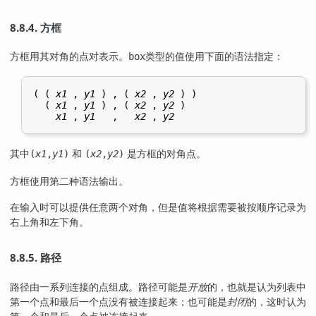
8.8.4. 方框
方框用其对角的点对表示。
类型的值使用下面的语法指定：
box
( ( 
x1
 , 
y1
 ) , ( 
x2
 , 
y2
 ) )

  ( 
x1
 , 
y1
 ) , ( 
x2
 , 
y2
 )

x1
 , 
y1
   ,   
x2
 , 
y2
其中
和
是方框的对角点。
(
x1
,
y1
)
(
x2
,
y2
)
方框使用第二种语法输出。
在输入时可以提供任意两个对角，但是值将根据需要被按顺序记录为
右上角和左下角。
8.8.5. 路径
路径由一系列连接的点组成。路径可能是
开放
的，也就是认为列表中
第一个点和最后一个点没有被连接起来；也可能是
封闭
的，这时认为