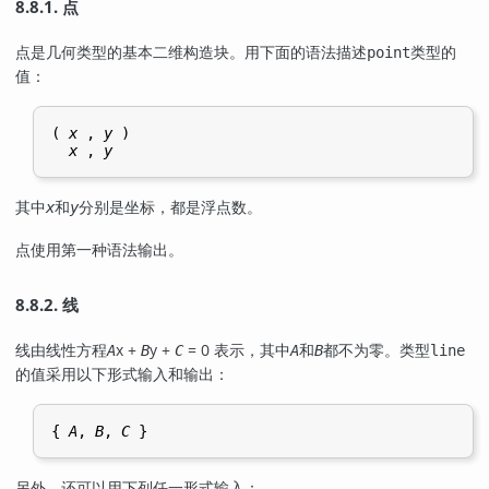
8.8.1. 点
点是几何类型的基本二维构造块。用下面的语法描述
类型的
point
值：
( 
x
 , 
y
 )

x
 , 
y
其中
和
分别是坐标，都是浮点数。
x
y
点使用第一种语法输出。
8.8.2. 线
线由线性方程
x +
y +
= 0 表示，其中
和
都不为零。类型
A
B
C
A
B
line
的值采用以下形式输入和输出：
{ 
A
, 
B
, 
C
 }
另外，还可以用下列任一形式输入：