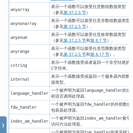
表示一个函数可以接受任意数组数据类型
anyarray
（参见
第 37.2.5 节
）
表示一个函数可以接受任意非数组数据类型
anynonarray
（参见
第 37.2.5 节
）。
表示一个函数可以接受任意枚举数据类型
anyenum
（参见
第 37.2.5 节
和
第 8.7 节
）。
表示一个函数可以接受任意范围数据类型
anyrange
（参见
第 37.2.5 节
和
第 8.17 节
）。
表示一个函数接受或者返回一个非空结尾的
cstring
C字符串。
表示一个函数接受或返回一个服务器内部数
internal
据类型。
一个被声明为返回
的过
language_handler
language_handler
程语言调用处理器。
一个被声明为返回
的外部数据
fdw_handler
fdw_handler
包装器处理器。
一个被声明为返回
索引
index_am_handler
index_am_handler
访问方法处理器。
❯
一个被声明为返回
的表采样方
tsm_handler