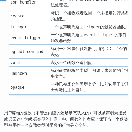
tsm_handler
法处理器。
标识一个接收或者返回一个未指定的行类型
record
的函数。
一个被声明为返回
的触发器函数。
trigger
trigger
一个被声明为返回
的事件
event_trigger
event_trigger
触发器函数。
标识一种对事件触发器可用的 DDL 命令的
pg_ddl_command
表达。
表示一个函数不返回值。
void
标识尚未解析的类型，例如，未装饰的字符
unknown
串文字。
一种已被废弃的类型名称，以前它用于实现
opaque
大多数以上的目的。
用C编写的函数（不管是内建的还是动态载入的）可以被声明为接受
或返回这些为数据类型的任意一种。函数的作者应当保证当一个伪类
型被用作一个参数类型时函数的行为是安全的。