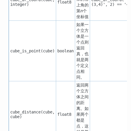
float8
integer)
上角的
(3,4)', 2) == '4'
第
个
n
坐标值
如果一
个立方
体是一
个点则
返回
cube_is_point(cube)
boolean
真，也
就是两
个定义
点相
同。
返回两
个立方
体之间
的距
离。如
cube_distance(cube,
果两个
float8
cube)
都是
点，这