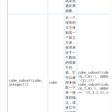
就是普
通距离
函数。
从一个
现有的
立方体
制造一
个新立
方体，
使用来
自于一
个数组
的维索
引列
表。它
cube_subset(cube(
(6,7,8)'), ARRAY[
可以被
cube_subset(cube,
'(3),(7)'
用来抽
cube
integer[])
cube_subset(cube(
取一个
(6,7,8)'), ARRAY[
单一维
== '(5,3,1,1),(8,
度的端
点，或
者它可