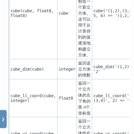
制造一
个新立
cube(cube, float8,
cube('(1,2),(3,4)
方体。
cube
float8)
5, 6) == '(1,2,5)
这可以
用于从
计算得
到的值
逐渐地
构建立
方体。
返回该
cube_dim('(1,2),(
立方体
cube_dim(cube)
integer
'2'
的维数
返回一
个立方
体的左
cube_ll_coord(cube,
cube_ll_coord('(1
float8
integer)
下角的
(3,4)', 2) == '2'
第
个
n
坐标值
❯
返回一
个立方
体的右
cube_ur_coord(cube,
cube_ur_coord('(1