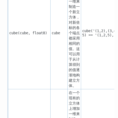
一维来
制造一
个新立
方体，
对新坐
标的各
cube('(1,2),(3,4)
个端点
cube(cube, float8)
cube
5) == '(1,2,5),(3
都采用
相同的
值。这
可以用
于从计
算得到
的值逐
渐地构
建立方
体。
在一个
现有的
立方体
上增加
一维来