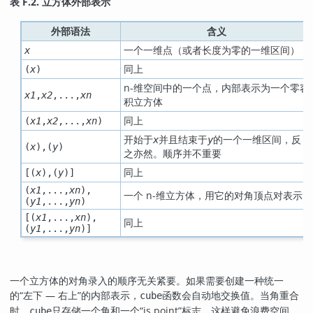
表 F.2. 立方体外部表示
外部语法
含义
一个一维点（或者长度为零的一维区间）
x
同上
(
x
)
n-维空间中的一个点，内部表示为一个零容
x1
,
x2
,...,
xn
积立方体
同上
(
x1
,
x2
,...,
xn
)
开始于
并且结束于
的一个一维区间，反
x
y
(
x
),(
y
)
之亦然。顺序并不重要
同上
[(
x
),(
y
)]
(
x1
,...,
xn
),
一个 n-维立方体，用它的对角顶点对表示
(
y1
,...,
yn
)
[(
x1
,...,
xn
),
同上
(
y1
,...,
yn
)]
一个立方体的对角录入的顺序无关紧要。如果需要创建一种统一
的
“
左下 — 右上
”
的内部表示，
函数会自动地交换值。当角重合
cube
时，
只存储一个角和一个
“
is point
”
标志，这样避免浪费空间。
cube