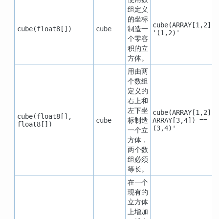
组定义
的坐标
cube(ARRAY[1,2]) 
制造一
cube(float8[])
cube
'(1,2)'
个零容
积的立
方体。
用由两
个数组
定义的
右上和
左下坐
cube(ARRAY[1,2],
cube(float8[],
标制造
cube
ARRAY[3,4]) == '(
float8[])
(3,4)'
一个立
方体，
两个数
组必须
等长。
在一个
现有的
立方体
上增加