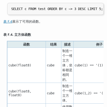
表 F.4
展示了可用的函数。
表 F.4. 立方体函数
函数
结果
描述
例子
制造一
个一维
立方
体，坐
cube(float8)
cube
cube(1) == '(1)'
标都是
相同
的。
制造一
个一维
cube(float8,
cube
cube(1,2) == '(1)
float8)
立方
体。
使用数