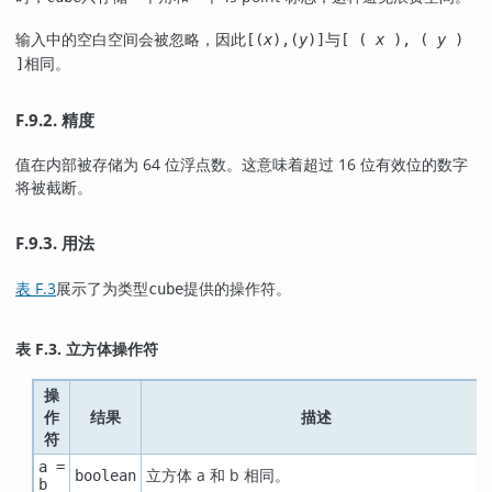
输入中的空白空间会被忽略，因此
与
[(
x
),(
y
)]
[ (
x
), (
y
)
相同。
]
F.9.2. 精度
值在内部被存储为 64 位浮点数。这意味着超过 16 位有效位的数字
将被截断。
F.9.3. 用法
表 F.3
展示了为类型
提供的操作符。
cube
表 F.3. 立方体操作符
操
作
结果
描述
符
a =
立方体 a 和 b 相同。
boolean
b