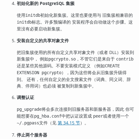
初始化新的 PostgreSQL 集簇
使用
初始化新集簇。这里也要使用与 旧集簇相兼容的
initdb
标志。许多预编译的 安装程序会自动做这个步骤。这
initdb
里没有必要启动新集簇。
安装自定义的共享对象文件
把旧集簇使用的所有自定义共享对象文件（或者 DLL）安装到
新集簇中， 例如
，不管它们是来自于
pgcrypto.so
contrib
还是某些其他源码。不要安装模式定义 （例如
CREATE
），因为这些将会从旧集簇升级得
EXTENSION pgcrypto
到。 还有，任何自定义的全文搜索文件（词典、同义词、辞
典、停用词）也必须 被复制到新集簇中。
调整认证
将会多次连接到旧服务器和新服务器，因此 你可
pg_upgrade
能想要在
中把认证设置成
或者使用一个
pg_hba.conf
peer
文件（见
第 34.15 节
）。
~/.pgpass
停止两个服务器