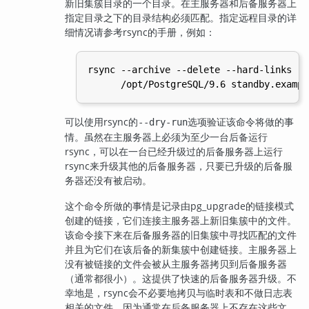
新旧集簇目录的一个目录。在主服务器和后备服务器上
指定目录之下的目录结构必须匹配。指定远程目录的详
细情况请参考
rsync
的手册，例如：
rsync --archive --delete --hard-links --
可以使用
rsync
的
选项验证该命令将做的事
--dry-run
情。虽然在主服务器上必须为至少一台后备运行
rsync
，可以在一台已经升级过的后备服务器上运行
rsync
来升级其他的后备服务器，只要已升级的后备服
务器还没有被启动。
这个命令所做的事情是记录由
pg_upgrade
的链接模式
创建的链接，它们连接主服务器上新旧集簇中的文件。
该命令接下来在后备服务器的旧集簇中寻找匹配的文件
并且为它们在该后备的新集簇中创建链接。主服务器上
没有被链接的文件会被从主服务器拷贝到后备服务器
（通常都很小）。这提供了快速的后备服务器升级。不
幸地是，
rsync
会不必要地拷贝与临时表和不做日志表
相关的文件，因为通常在后备服务器上不存在这些文