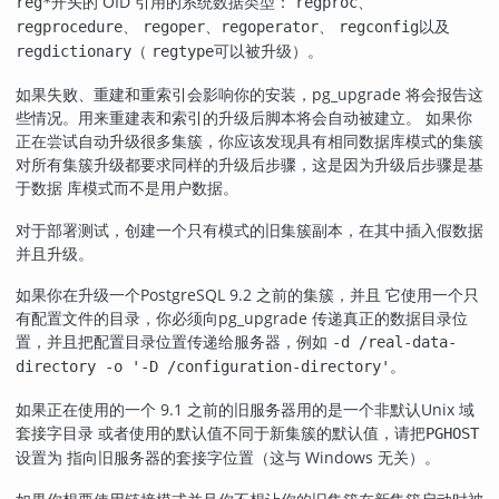
开头的 OID 引用的系统数据类型：
、
reg*
regproc
、
、
、
以及
regprocedure
regoper
regoperator
regconfig
（
可以被升级）。
regdictionary
regtype
如果失败、重建和重索引会影响你的安装，
pg_upgrade
将会报告这
些情况。用来重建表和索引的升级后脚本将会自动被建立。 如果你
正在尝试自动升级很多集簇，你应该发现具有相同数据库模式的集簇
对所有集簇升级都要求同样的升级后步骤，这是因为升级后步骤是基
于数据 库模式而不是用户数据。
对于部署测试，创建一个只有模式的旧集簇副本，在其中插入假数据
并且升级。
如果你在升级一个
PostgreSQL
9.2 之前的集簇，并且 它使用一个只
有配置文件的目录，你必须向
pg_upgrade
传递真正的数据目录位
置，并且把配置目录位置传递给服务器，例如
-d /real-data-
。
directory -o '-D /configuration-directory'
如果正在使用的一个 9.1 之前的旧服务器用的是一个非默认Unix 域
套接字目录 或者使用的默认值不同于新集簇的默认值，请把
PGHOST
设置为 指向旧服务器的套接字位置（这与 Windows 无关）。