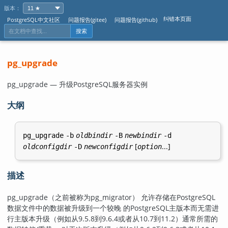
版本：
纠错本页面
PostgreSQL中文社区
问题报告(gitee)
问题报告(github)
搜索
pg_upgrade
pg_upgrade — 升级
PostgreSQL
服务器实例
大纲
pg_upgrade
-b
oldbindir
-B
newbindir
-d
[
...]
oldconfigdir
-D
newconfigdir
option
描述
pg_upgrade
（之前被称为
pg_migrator
） 允许存储在
PostgreSQL
数据文件中的数据被升级到一个较晚 的
PostgreSQL
主版本而无需进
行主版本升级（例如从9.5.8到9.6.4或者从10.7到11.2）通常所需的