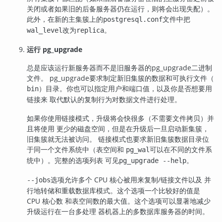
关闭或者如果旧的后备服务器仍在运行，则将会出现失配）。
此外，在新的主集簇上的
文件中把
postgresql.conf
改为
。
wal_level
replica
运行
pg_upgrade
总是应该运行新服务器而不是旧服务器的
pg_upgrade
二进制
文件。
pg_upgrade
要求制定新旧集簇的数据和可执行文件（
）目录。你也可以指定用户和端口值，以及你是否想要用
bin
链接来 取代默认的复制行为对数据文件进行处理。
如果你使用链接模式，升级将会快很多（不需要文件拷贝）并
且将使用 更少的磁盘空间，但是在升级后一旦启动新集簇，
旧集簇就无法被访问。 链接模式也要求新旧集簇数据目录位
于同一个文件系统中（表空间和
可以在不同的文件系
pg_wal
统中）。完整的选项列表 可见
。
pg_upgrade --help
选项允许多个 CPU 核心被用来复制/链接文件以及 并
--jobs
行地转储和重载数据库模式。这个选项一个比较好的值是
CPU 核心数 和表空间数的最大值。这个选项可以显著地减少
升级运行在一台多处理 器机器上的多数据库服务器的时间。