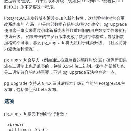
数据转储/重载。 对于次版本升级（例如从9.6.2到9.6.3或者从10.1
到10.2）则不需要这个程序。
PostgreSQL主发行版本通常会加入新的特性，这些新特性常常会更
改系统表的 布局，但是内部数据存储格式很少会改变。
pg_upgrade
使用这一事实来通过创建新系统表并且重用旧的用户数据文件来执行
快速升级。 如果未来的主发行版本更改了数据存储格式，导致旧数
据格式不可读，那么
pg_upgrade
将无法用于此类升级。（社区将努
力避免这种情况）。
pg_upgrade
会尽力（例如通过检查兼容的编译时设 置）确保新旧集
簇在二进制上也是兼容的，包括 32/64 位二进制。保持 外部模块也
是二进制兼容的也很重要，不过
pg_upgrade
无法检查这一点。
pg_upgrade 支持从 8.4.X 及其后版本升级到当前的
PostgreSQL
主
发布，包括快照和 beta 发布。
选项
pg_upgrade
接受下列命令行参数：
-b
bindir
--old-bindir=
bindir