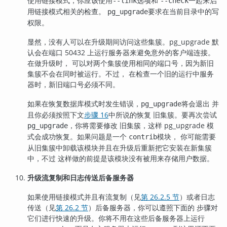
使用链接模式，你应该使用
选项和
一起来启
--link
--check
用链接模式相关的检查。
要求在当前目录中的写
pg_upgrade
权限。
显然，没有人可以在升级期间访问这些集簇。
pg_upgrade
默
认会在端口 50432 上运行服务器来避免意外的客户端连接。
在做升级时， 可以对两个集簇使用相同的端口号，因为新旧
集簇不会在同时被运行。不过， 在检查一个旧的运行中服务
器时，新旧端口号必须不同。
如果在恢复数据库模式时发生错误，
将会退出 并
pg_upgrade
且你必须按照下文
步骤 16
中所说的恢复 旧集簇。要再次尝试
，你将需要修改 旧集簇，这样 pg_upgrade 模
pg_upgrade
式会成功恢复。如果问题是一个
模块， 你可能需要
contrib
从旧集簇中卸载该模块并且在升级后重新把它安装在新集簇
中，不过 这样做的前提是该模块没有被用来存储用户数据。
升级流复制和日志传送后备服务器
如果使用链接模式并且有流复制（见
第 26.2.5 节
）或者日志
传送（见
第 26.2 节
）后备服务器，你可以遵照下面的 步骤对
它们进行快速的升级。你将不用在这些后备服务器上运行