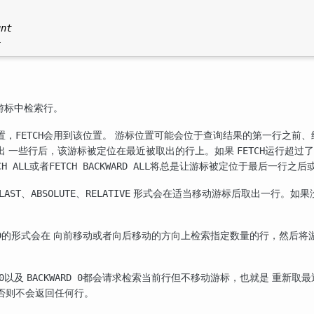
unt
游标中检索行。
置，
会用到该位置。 游标位置可能会位于查询结果的第一行之前、
FETCH
出 一些行后，该游标被定位在最近被取出的行上。如果
运行超过了
FETCH
或者
将总是让游标被定位于最后一行之后
CH ALL
FETCH BACKWARD ALL
、
、
形式会在适当移动游标后取出一行。如果
LAST
ABSOLUTE
RELATIVE
的形式会在 向前移动或者向后移动的方向上检索指定数量的行，然后将
D
以及
都会请求检索当前行但不移动游标，也就是 重新取最
0
BACKWARD 0
否则不会返回任何行。