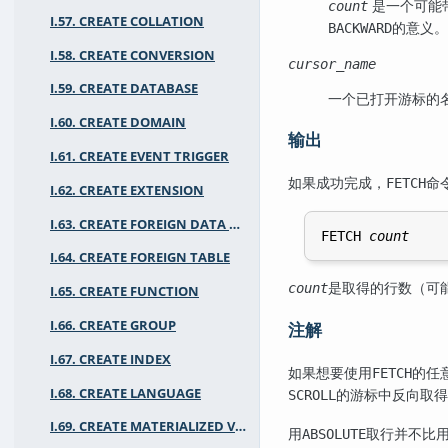
是一个可能
count
I.57. CREATE COLLATION
的意义。
BACKWARD
I.58. CREATE CONVERSION
cursor_name
I.59. CREATE DATABASE
一个已打开游标的
I.60. CREATE DOMAIN
输出
I.61. CREATE EVENT TRIGGER
如果成功完成，
命
FETCH
I.62. CREATE EXTENSION
I.63. CREATE FOREIGN DATA WRAPPER
FETCH 
count
I.64. CREATE FOREIGN TABLE
是取得的行数（可
count
I.65. CREATE FUNCTION
I.66. CREATE GROUP
注解
I.67. CREATE INDEX
如果想要使用
的任
FETCH
I.68. CREATE LANGUAGE
的游标中反向取得
SCROLL
I.69. CREATE MATERIALIZED VIEW
用
取行并不比
ABSOLUTE