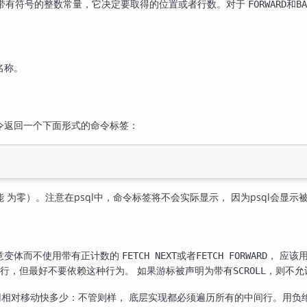
带有符号的整数常量，它决定要取得的位置或者行数。对于
和
FORWARD
BA
名称。
令返回一个下面形式的命令标签：
能 为零）。注意在
psql
中，命令标签将不会实际显示， 因为
psql
会显示
意变体而不使用带有正计数的
或者
， 应该
FETCH NEXT
FETCH FORWARD
行，但最好不要依赖这种行为。 如果游标被声明为带有
，则不允
SCROLL
用相对移动快多少：不管则样， 底层实现都必须遍历所有的中间行。用负