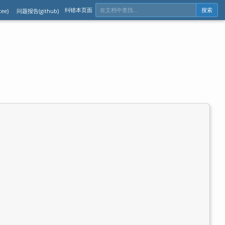
纠错本页面
ee)
问题报告(github)
搜索