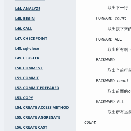
取出下一行
I.44. ANALYZE
FORWARD
count
I.45. BEGIN
取出接下来
I.46. CALL
I.47. CHECKPOINT
FORWARD ALL
I.48. sql-close
取出所有剩
I.49. CLUSTER
BACKWARD
I.50. COMMENT
取出当前行
I.51. COMMIT
BACKWARD
count
I.52. COMMIT PREPARED
取出前面的
c
I.53. COPY
BACKWARD ALL
I.54. CREATE ACCESS METHOD
取出所有当
I.55. CREATE AGGREGATE
count
I.56. CREATE CAST