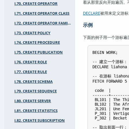
着从那里反向开始遍历。
I.70. CREATE OPERATOR
DECLARE
被用来定义游
I.71. CREATE OPERATOR CLASS
I.72. CREATE OPERATOR FAMILY
示例
I.73. CREATE POLICY
下面的例子用一个游标遍
I.74. CREATE PROCEDURE
I.75. CREATE PUBLICATION
BEGIN WORK;

-- 建立一个游标：

I.76. CREATE ROLE
DECLARE liahona 
I.77. CREATE RULE
-- 在游标 liaho
FETCH FORWARD 5 
I.78. CREATE SCHEMA
 code  |        
I.79. CREATE SEQUENCE
-------+--------
 BL101 | The Thi
I.80. CREATE SERVER
 BL102 | The Afr
 JL201 | Une Fem
I.81. CREATE STATISTICS
 P_301 | Vertigo
 P_302 | Becket 
I.82. CREATE SUBSCRIPTION
-- 取出前面一行：
