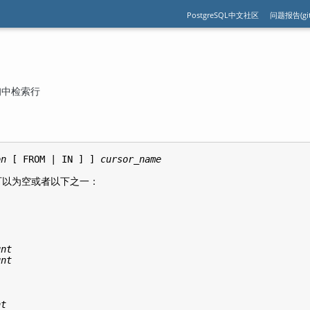
PostgreSQL中文社区
问题报告(git
查询中检索行
on
 [ FROM | IN ] ] 
cursor_name
可以为空或者以下之一：
unt
unt
nt