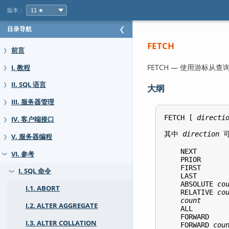
版本：
目录导航
❮
FETCH
前言
❯
FETCH — 使用游标从
I. 教程
❯
II. SQL 语言
❯
大纲
III. 服务器管理
❯
FETCH [ 
directi
IV. 客户端接口
❯
其中 
direction
 
V. 服务器编程
❯
    NEXT

VI. 参考
❯
    PRIOR

    FIRST

I. SQL 命令
❯
    LAST

    ABSOLUTE 
co
I.1. ABORT
    RELATIVE 
co
count
I.2. ALTER AGGREGATE
    ALL

    FORWARD

I.3. ALTER COLLATION
    FORWARD 
cou