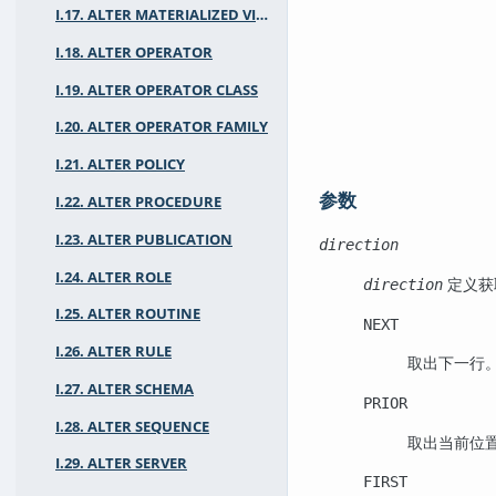
I.17. ALTER MATERIALIZED VIEW
I.18. ALTER OPERATOR
I.19. ALTER OPERATOR CLASS
I.20. ALTER OPERATOR FAMILY
I.21. ALTER POLICY
参数
I.22. ALTER PROCEDURE
I.23. ALTER PUBLICATION
direction
I.24. ALTER ROLE
定义获
direction
I.25. ALTER ROUTINE
NEXT
I.26. ALTER RULE
取出下一行
I.27. ALTER SCHEMA
PRIOR
I.28. ALTER SEQUENCE
取出当前位
I.29. ALTER SERVER
FIRST