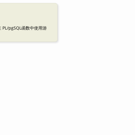
在
PL/pgSQL
函数中使用游