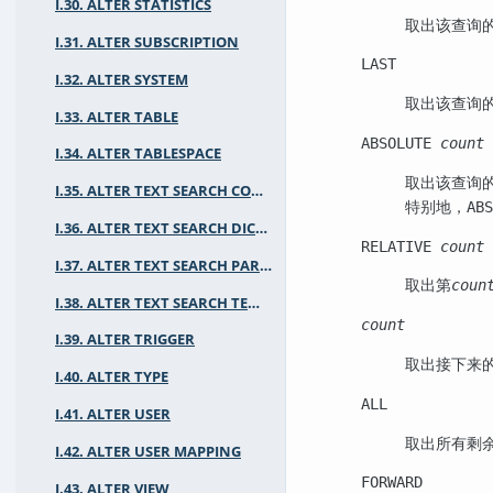
I.30. ALTER STATISTICS
取出该查询
I.31. ALTER SUBSCRIPTION
LAST
I.32. ALTER SYSTEM
取出该查询
I.33. ALTER TABLE
ABSOLUTE
count
I.34. ALTER TABLESPACE
取出该查询
I.35. ALTER TEXT SEARCH CONFIGURATION
特别地，
ABS
I.36. ALTER TEXT SEARCH DICTIONARY
RELATIVE
count
I.37. ALTER TEXT SEARCH PARSER
取出第
coun
I.38. ALTER TEXT SEARCH TEMPLATE
count
I.39. ALTER TRIGGER
取出接下来
I.40. ALTER TYPE
ALL
I.41. ALTER USER
取出所有剩
I.42. ALTER USER MAPPING
FORWARD
I.43. ALTER VIEW