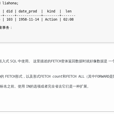
 liahona;

 | did | date_prod  |  kind  |  len

-+-----+------------+--------+-------

 | 103 | 1958-11-14 | Action | 02:08

束事务：

嵌入式 SQL 中使用。 这里描述的
变体返回数据时就好像数据是 一
FETCH
的
形式，以及形式
和
（其中
是
D
FETCH
FETCH
count
FETCH ALL
FORWARD
游标名之前。使用
的选项或者完全省去它们是一种扩展。
IN