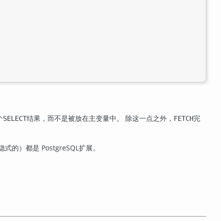
个
结果，而不是被放在主变量中。 除这一点之外，
完
SELECT
FETCH
隐式的）都是
PostgreSQL
扩展。