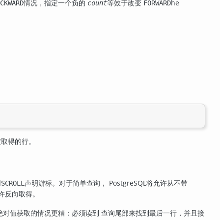
情况，指定一个负的
等效于改变
he
CKWARD
count
FORWARD
被取得的行。
用
声明游标。对于简单查询，
PostgreSQL
将允许从不带
SCROLL
许反向取得。
绝对值获取的情况更糟：必须读到 查询尾部来找到最后一行，并且接