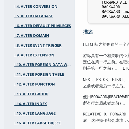
    FORWARD ALL

I.4. ALTER CONVERSION
    BACKWARD

    BACKWARD 
co
I.5. ALTER DATABASE
I.6. ALTER DEFAULT PRIVILEGES
描述
I.7. ALTER DOMAIN
从之前创建的一个
FETCH
I.8. ALTER EVENT TRIGGER
I.9. ALTER EXTENSION
游标具有一个相关联的位
定位在第一行之前。在取
I.10. ALTER FOREIGN DATA WRAPPER
则是第一行之前）。
FET
I.11. ALTER FOREIGN TABLE
、
、
、
NEXT
PRIOR
FIRST
I.12. ALTER FUNCTION
之前或者最后一行之后。
I.13. ALTER GROUP
使用
和
FORWARD
BACKWAR
所有行之后或者之前）。
I.14. ALTER INDEX
I.15. ALTER LANGUAGE
、
RELATIVE 0
FORWARD 
后，这种操作都会成功，
I.16. ALTER LARGE OBJECT