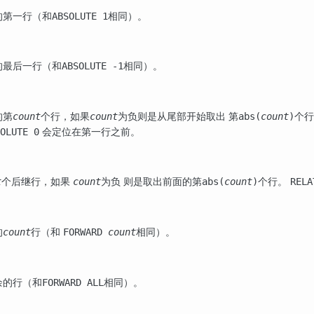
的第一行（和
相同）。
ABSOLUTE 1
的最后一行（和
相同）。
ABSOLUTE -1
的第
个行，如果
为负则是从尾部开始取出 第
个
count
count
abs(
count
)
会定位在第一行之前。
OLUTE 0
个后继行，如果
为负 则是取出前面的第
个行。
t
count
abs(
count
)
RELA
的
行（和
相同）。
count
FORWARD
count
余的行（和
相同）。
FORWARD ALL