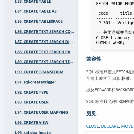
I.83. CREATE TABLE
FETCH PRIOR FROM
I.84. CREATE TABLE AS
 code  |  title 
-------+--------
I.85. CREATE TABLESPACE
 P_301 | Vertigo
I.86. CREATE TEXT SEARCH CONFIGURATION
-- 关闭游标并且结
CLOSE liahona;

I.87. CREATE TEXT SEARCH DICTIONARY
I.88. CREATE TEXT SEARCH PARSER
兼容性
I.89. CREATE TEXT SEARCH TEMPLATE
SQL 标准只定义
在
I.90. CREATE TRANSFORM
FETCH
全向上兼容于 SQL 标准。
I.91. sql-createtrigger
涉及
和
FORWARD
BACKWAR
I.92. CREATE TYPE
SQL 标准只允许
在
FROM
I.93. CREATE USER
I.94. CREATE USER MAPPING
另见
I.95. CREATE VIEW
CLOSE
,
DECLARE
,
MOVE
I.96. sql-deallocate