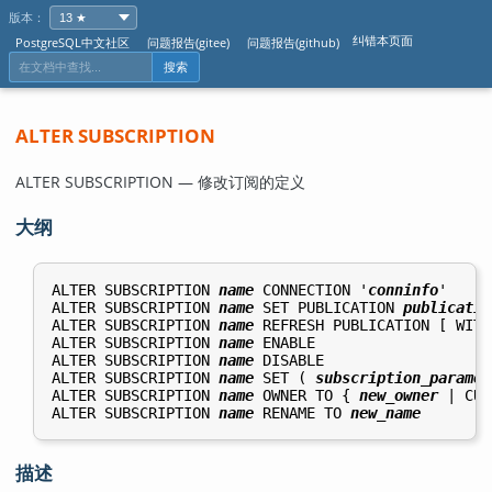
版本：
纠错本页面
PostgreSQL中文社区
问题报告(gitee)
问题报告(github)
搜索
ALTER SUBSCRIPTION
ALTER SUBSCRIPTION — 修改订阅的定义
大纲
ALTER SUBSCRIPTION 
name
 CONNECTION '
conninfo
'

ALTER SUBSCRIPTION 
name
 SET PUBLICATION 
publicatio
ALTER SUBSCRIPTION 
name
 REFRESH PUBLICATION [ WITH
ALTER SUBSCRIPTION 
name
 ENABLE

ALTER SUBSCRIPTION 
name
 DISABLE

ALTER SUBSCRIPTION 
name
 SET ( 
subscription_paramet
ALTER SUBSCRIPTION 
name
 OWNER TO { 
new_owner
 | CUR
ALTER SUBSCRIPTION 
name
 RENAME TO 
new_name
描述